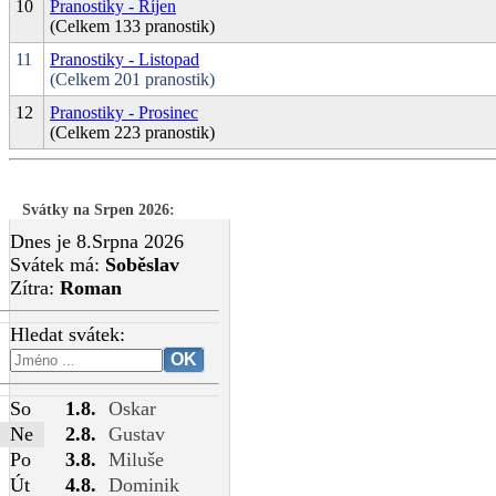
10
Pranostiky - Říjen
(Celkem 133 pranostik)
11
Pranostiky - Listopad
(Celkem 201 pranostik)
12
Pranostiky - Prosinec
(Celkem 223 pranostik)
Svátky na Srpen 2026
:
Dnes je 8.Srpna 2026
Svátek má:
Soběslav
Zítra:
Roman
Hledat svátek:
So
1.8.
Oskar
Ne
2.8.
Gustav
Po
3.8.
Miluše
Út
4.8.
Dominik