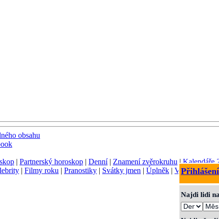
dného obsahu
book
skop
|
Partnerský horoskop
|
Denní
|
Znamení zvěrokruhu
|
Kalendáře 
lebrity
|
Filmy roku
|
Pranostiky
|
Svátky jmen
|
Úplněk
|
Význam jmen
Přihlášení
Najdi lidi 