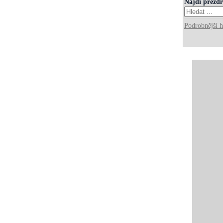
Najdi přezd
Podrobnější h