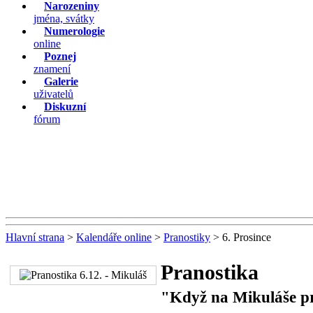
Narozeniny
jména, svátky
Numerologie
online
Poznej
znamení
Galerie
uživatelů
Diskuzní
fórum
Hlavní strana
>
Kalendáře online
>
Pranostiky
> 6. Prosince
Pranostika
"Když na Mikuláše prš