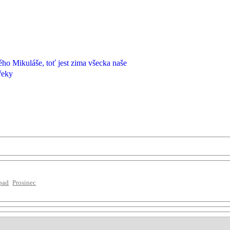
ého Mikuláše, toť jest zima všecka naše
 řeky
pad
Prosinec