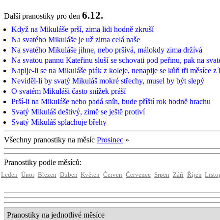
6.12.
Další pranostiky pro den
Když na Mikuláše prší, zima lidi hodně zkruší
Na svatého Mikuláše je už zima celá naše
Na svatého Mikuláše jihne, nebo pršívá, málokdy zima držívá
Na svatou pannu Kateřinu sluší se schovati pod peřinu, pak na svat
Napije-li se na Mikuláše pták z koleje, nenapije se kůň tři měsíce z
Neviděl-li by svatý Mikuláš mokré střechy, musel by být slepý
O svatém Mikuláši často snížek práší
Prší-li na Mikuláše nebo padá sníh, bude příští rok hodně hrachu
Svatý Mikuláš deštivý, zimě se ještě protiví
Svatý Mikuláš splachuje břehy
Všechny pranostiky na měsíc
Prosinec
»
Pranostiky podle měsíců:
Leden
Únor
Březen
Duben
Květen
Červen
Červenec
Srpen
Září
Říjen
Listo
Pranostiky na jednotlivé měsíce