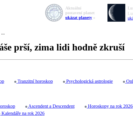
Aktuální
Lu
postavení planet
Lu
ukázat planety
»
uká
...
še prší, zima lidi hodně zkruší
op
Tranzitní horoskop
Psychologická astrologie
Onl
horoskop
Ascendent a Descendent
Horoskopy na rok 2026
Kalendáře na rok 2026