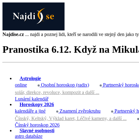
Najdise.cz
... najdi a poznej lidi, kteří se narodili ve stejný den jako ty 
Pranostika 6.12. Když na Mikulá
Astrologie
online
Osobní horoskop (radix)
Partnerský horosk
solár, direkce, revoluce, kompozit a další ...
Lunární kalendář
Horoskopy 2026
kalendáře a jiné
Znamení zvěrokruhu
Partnerský 
Čínský, Keltský, Výklad karet, Léčivé kameny, a další ...
Čínský horoskop 2026
Slavné osobnosti
astro databáze