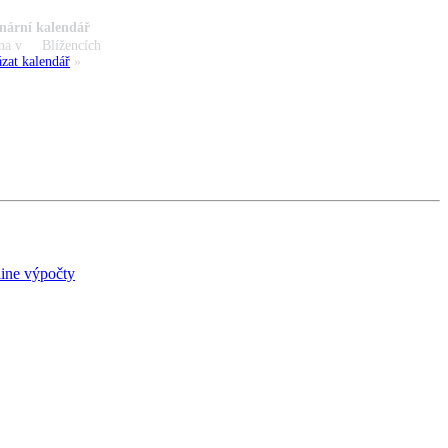
nární kalendář
na v
Blížencích
zat kalendář
»
ine výpočty