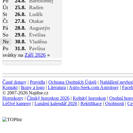
Po
24.8.
Bartoloměj
Út
25.8.
Radim
St
26.8.
Luděk
Čt
27.8.
Otakar
Pá
28.8.
Augustýn
So
29.8.
Evelína
Ne
30.8.
Vladěna
Po
31.8.
Pavlína
svátky na
Září 2026
»
Časté dotazy
|
Pravidla
|
Ochrana Osobních Údajů
|
Nahlášení nevho
Kontakt
|
Ikony a logo
|
Literatura
|
Astro-Seek.com Astrology
|
Face
© 2007-2026 Najdise.cz
Horoskopy
|
Čínský horoskop 2026
|
Keltský horoskop
|
Osobní horo
Léčivé kameny
|
Lunární kalendář 2026
|
Rektifikace
|
Osobnosti
|
Ce