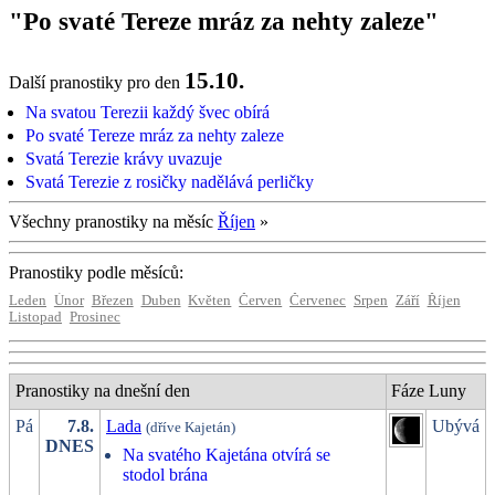
"Po svaté Tereze mráz za nehty zaleze"
15.10.
Další pranostiky pro den
Na svatou Terezii každý švec obírá
Po svaté Tereze mráz za nehty zaleze
Svatá Terezie krávy uvazuje
Svatá Terezie z rosičky nadělává perličky
Všechny pranostiky na měsíc
Říjen
»
Pranostiky podle měsíců:
Leden
Únor
Březen
Duben
Květen
Červen
Červenec
Srpen
Září
Říjen
Listopad
Prosinec
Pranostiky na dnešní den
Fáze Luny
Pá
7.8.
Lada
Ubývá
(dříve Kajetán)
DNES
Na svatého Kajetána otvírá se
stodol brána