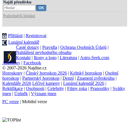
Najdi přezdívku
Podrobnější hledání
Přihlásit
|
Registrovat
Lunární kalendář
Časté dotazy
|
Pravidla
|
Ochrana Osobních Údajů
|
Nahlášení nevhodného obsahu
Kontakt
|
Ikony a logo
|
Literatura
|
Astro-Seek.com
Astrology
|
Facebook
© 2007-2026 Najdise.cz
Horoskopy
|
Čínský horoskop 2026
|
Keltský horoskop
|
Osobní
horoskop
|
Partnerský horoskop
|
Denní
|
Znamení zvěrokruhu
|
Kalendáře 2026
Léčivé kameny
|
Lunární kalendář 2026
|
Rektifikace
|
Osobnosti
|
Celebrity
|
Filmy roku
|
Pranostiky
|
Svátky
jmen
|
Úplněk
|
Význam jmen
PC verze
| Mobilní verze