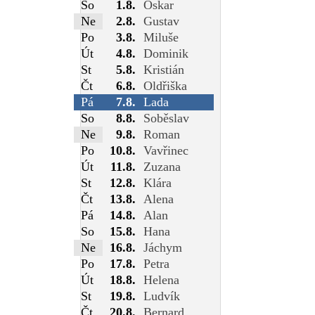
So
1.8.
Oskar
Ne
2.8.
Gustav
Po
3.8.
Miluše
Út
4.8.
Dominik
St
5.8.
Kristián
Čt
6.8.
Oldřiška
Pá
7.8.
Lada
So
8.8.
Soběslav
Ne
9.8.
Roman
Po
10.8.
Vavřinec
Út
11.8.
Zuzana
St
12.8.
Klára
Čt
13.8.
Alena
Pá
14.8.
Alan
So
15.8.
Hana
Ne
16.8.
Jáchym
Po
17.8.
Petra
Út
18.8.
Helena
St
19.8.
Ludvík
Čt
20.8.
Bernard