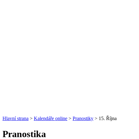
Hlavní strana
>
Kalendáře online
>
Pranostiky
> 15. Října
Pranostika