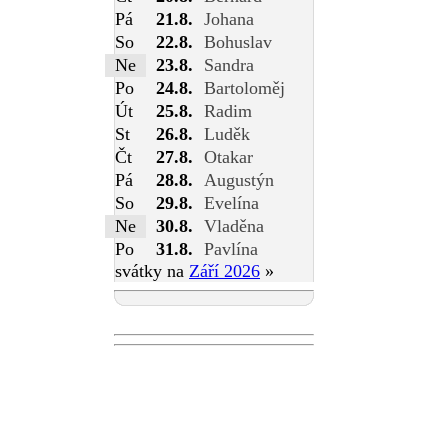
Pá
21.8.
Johana
So
22.8.
Bohuslav
Ne
23.8.
Sandra
Po
24.8.
Bartoloměj
Út
25.8.
Radim
St
26.8.
Luděk
Čt
27.8.
Otakar
Pá
28.8.
Augustýn
So
29.8.
Evelína
Ne
30.8.
Vladěna
Po
31.8.
Pavlína
svátky na
Září 2026
»