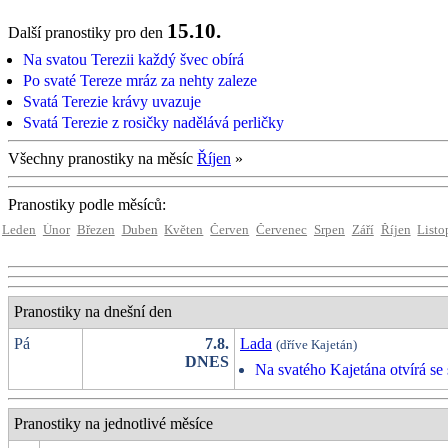
15.10.
Další pranostiky pro den
Na svatou Terezii každý švec obírá
Po svaté Tereze mráz za nehty zaleze
Svatá Terezie krávy uvazuje
Svatá Terezie z rosičky nadělává perličky
Všechny pranostiky na měsíc
Říjen
»
Pranostiky podle měsíců:
Leden
Únor
Březen
Duben
Květen
Červen
Červenec
Srpen
Září
Říjen
Listo
Pranostiky na dnešní den
Pá
7.8.
Lada
(dříve Kajetán)
DNES
Na svatého Kajetána otvírá se 
Pranostiky na jednotlivé měsíce