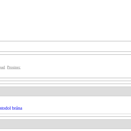
pad
Prosinec
stodol brána