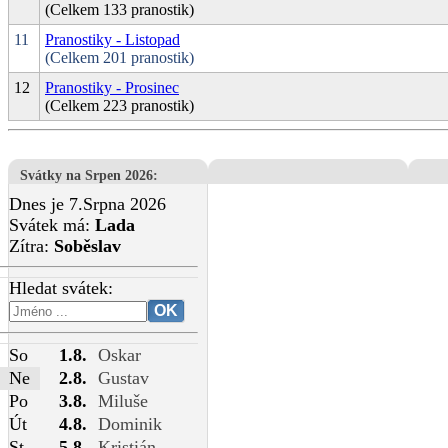
(Celkem 133 pranostik)
11
Pranostiky - Listopad
(Celkem 201 pranostik)
12
Pranostiky - Prosinec
(Celkem 223 pranostik)
Svátky na Srpen 2026
:
Dnes je 7.Srpna 2026
Svátek má:
Lada
Zítra:
Soběslav
Hledat svátek:
So
1.8.
Oskar
Ne
2.8.
Gustav
Po
3.8.
Miluše
Út
4.8.
Dominik
St
5.8.
Kristián