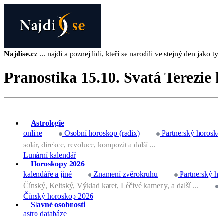
Najdise.cz
... najdi a poznej lidi, kteří se narodili ve stejný den jako ty 
Pranostika 15.10. Svatá Terezie
Astrologie
online
Osobní horoskop (radix)
Partnerský horosk
solár, direkce, revoluce, kompozit a další ...
Lunární kalendář
Horoskopy 2026
kalendáře a jiné
Znamení zvěrokruhu
Partnerský 
Čínský, Keltský, Výklad karet, Léčivé kameny, a další ...
Čínský horoskop 2026
Slavné osobnosti
astro databáze