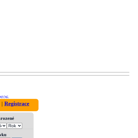
2026
|
Registrace
narozené
ívku