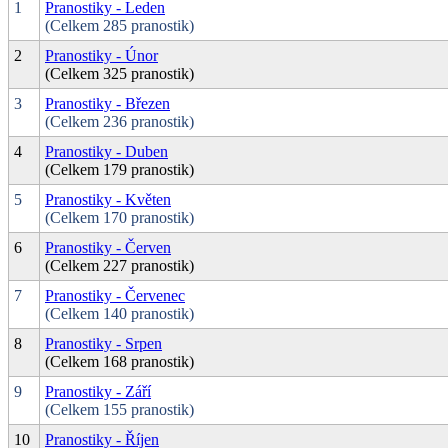
1
Pranostiky - Leden
(Celkem 285 pranostik)
2
Pranostiky - Únor
(Celkem 325 pranostik)
3
Pranostiky - Březen
(Celkem 236 pranostik)
4
Pranostiky - Duben
(Celkem 179 pranostik)
5
Pranostiky - Květen
(Celkem 170 pranostik)
6
Pranostiky - Červen
(Celkem 227 pranostik)
7
Pranostiky - Červenec
(Celkem 140 pranostik)
8
Pranostiky - Srpen
(Celkem 168 pranostik)
9
Pranostiky - Září
(Celkem 155 pranostik)
10
Pranostiky - Říjen