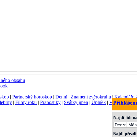
dného obsahu
book
skop
|
Partnerský horoskop
|
Denní
|
Znamení zvěrokruhu
|
Kalendáře 
lebrity
|
Filmy roku
|
Pranostiky
|
Svátky jmen
|
Úplněk
|
Význam jmen
Přihlášení
Najdi lidi 
Najdi přezd