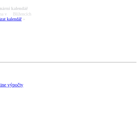
nární kalendář
na v
Blížencích
zat kalendář
»
ine výpočty