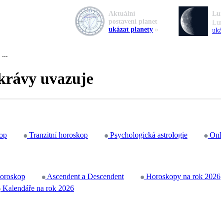
Aktuální
Lu
postavení planet
Lu
ukázat planety
»
uká
...
 krávy uvazuje
op
Tranzitní horoskop
Psychologická astrologie
Onl
horoskop
Ascendent a Descendent
Horoskopy na rok 2026
Kalendáře na rok 2026