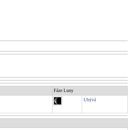
Fáze Luny
Ubývá