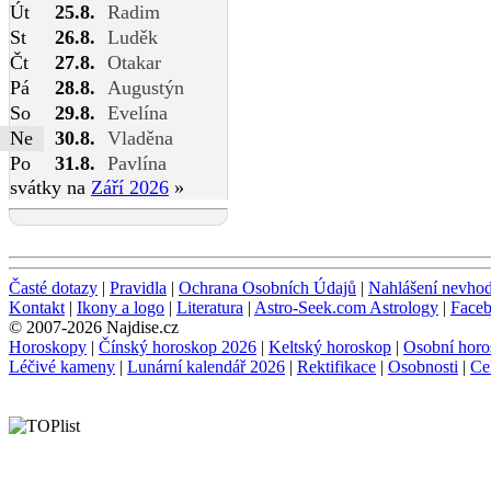
Út
25.8.
Radim
St
26.8.
Luděk
Čt
27.8.
Otakar
Pá
28.8.
Augustýn
So
29.8.
Evelína
Ne
30.8.
Vladěna
Po
31.8.
Pavlína
svátky na
Září 2026
»
Časté dotazy
|
Pravidla
|
Ochrana Osobních Údajů
|
Nahlášení nevho
Kontakt
|
Ikony a logo
|
Literatura
|
Astro-Seek.com Astrology
|
Face
© 2007-2026 Najdise.cz
Horoskopy
|
Čínský horoskop 2026
|
Keltský horoskop
|
Osobní horo
Léčivé kameny
|
Lunární kalendář 2026
|
Rektifikace
|
Osobnosti
|
Ce