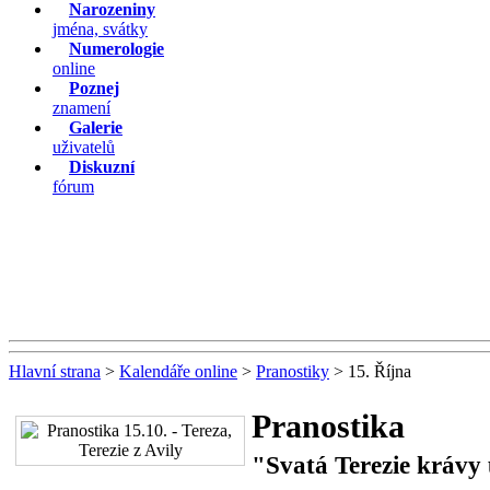
Narozeniny
jména, svátky
Numerologie
online
Poznej
znamení
Galerie
uživatelů
Diskuzní
fórum
Hlavní strana
>
Kalendáře online
>
Pranostiky
> 15. Října
Pranostika
"Svatá Terezie krávy