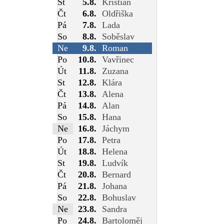
St
5.8.
Kristián
Čt
6.8.
Oldřiška
Pá
7.8.
Lada
So
8.8.
Soběslav
Ne
9.8.
Roman
Po
10.8.
Vavřinec
Út
11.8.
Zuzana
St
12.8.
Klára
Čt
13.8.
Alena
Pá
14.8.
Alan
So
15.8.
Hana
Ne
16.8.
Jáchym
Po
17.8.
Petra
Út
18.8.
Helena
St
19.8.
Ludvík
Čt
20.8.
Bernard
Pá
21.8.
Johana
So
22.8.
Bohuslav
Ne
23.8.
Sandra
Po
24.8.
Bartoloměj