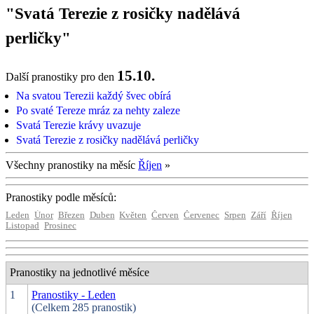
"Svatá Terezie z rosičky nadělává
perličky"
15.10.
Další pranostiky pro den
Na svatou Terezii každý švec obírá
Po svaté Tereze mráz za nehty zaleze
Svatá Terezie krávy uvazuje
Svatá Terezie z rosičky nadělává perličky
Všechny pranostiky na měsíc
Říjen
»
Pranostiky podle měsíců:
Leden
Únor
Březen
Duben
Květen
Červen
Červenec
Srpen
Září
Říjen
Listopad
Prosinec
Pranostiky na jednotlivé měsíce
1
Pranostiky - Leden
(Celkem 285 pranostik)