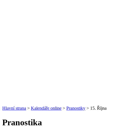
Hlavní strana
>
Kalendáře online
>
Pranostiky
> 15. Října
Pranostika