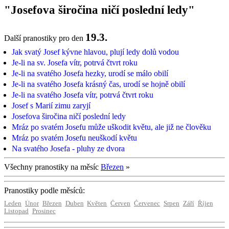
"Josefova širočina ničí poslední ledy"
19.3.
Další pranostiky pro den
Jak svatý Josef kývne hlavou, plují ledy dolů vodou
Je-li na sv. Josefa vítr, potrvá čtvrt roku
Je-li na svatého Josefa hezky, urodí se málo obilí
Je-li na svatého Josefa krásný čas, urodí se hojně obilí
Je-li na svatého Josefa vítr, potrvá čtvrt roku
Josef s Marií zimu zaryjí
Josefova širočina ničí poslední ledy
Mráz po svatém Josefu může uškodit květu, ale již ne člověku
Mráz po svatém Josefu neuškodí květu
Na svatého Josefa - pluhy ze dvora
Všechny pranostiky na měsíc
Březen
»
Pranostiky podle měsíců:
Leden
Únor
Březen
Duben
Květen
Červen
Červenec
Srpen
Září
Říjen
Listopad
Prosinec