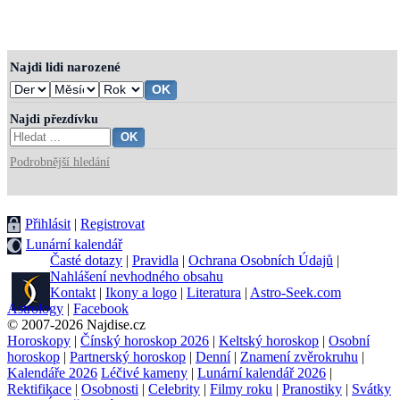
Najdi lidi narozené
Najdi přezdívku
Podrobnější hledání
Přihlásit
|
Registrovat
Lunární kalendář
Časté dotazy
|
Pravidla
|
Ochrana Osobních Údajů
|
Nahlášení nevhodného obsahu
Kontakt
|
Ikony a logo
|
Literatura
|
Astro-Seek.com
Astrology
|
Facebook
© 2007-2026 Najdise.cz
Horoskopy
|
Čínský horoskop 2026
|
Keltský horoskop
|
Osobní
horoskop
|
Partnerský horoskop
|
Denní
|
Znamení zvěrokruhu
|
Kalendáře 2026
Léčivé kameny
|
Lunární kalendář 2026
|
Rektifikace
|
Osobnosti
|
Celebrity
|
Filmy roku
|
Pranostiky
|
Svátky