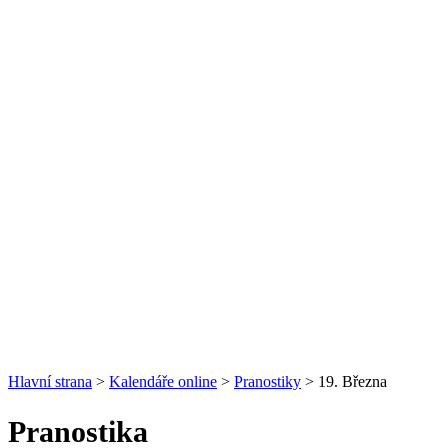
Hlavní strana
>
Kalendáře online
>
Pranostiky
> 19. Března
Pranostika