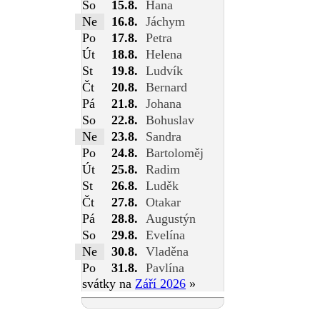
So
15.8.
Hana
Ne
16.8.
Jáchym
Po
17.8.
Petra
Út
18.8.
Helena
St
19.8.
Ludvík
Čt
20.8.
Bernard
Pá
21.8.
Johana
So
22.8.
Bohuslav
Ne
23.8.
Sandra
Po
24.8.
Bartoloměj
Út
25.8.
Radim
St
26.8.
Luděk
Čt
27.8.
Otakar
Pá
28.8.
Augustýn
So
29.8.
Evelína
Ne
30.8.
Vladěna
Po
31.8.
Pavlína
svátky na
Září 2026
»