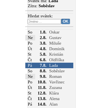
Svátek má:
Lada
Zítra:
Soběslav
Hledat svátek:
So
1.8.
Oskar
Ne
2.8.
Gustav
Po
3.8.
Miluše
Út
4.8.
Dominik
St
5.8.
Kristián
Čt
6.8.
Oldřiška
Pá
7.8.
Lada
So
8.8.
Soběslav
Ne
9.8.
Roman
Po
10.8.
Vavřinec
Út
11.8.
Zuzana
St
12.8.
Klára
Čt
13.8.
Alena
Pá
14.8.
Alan