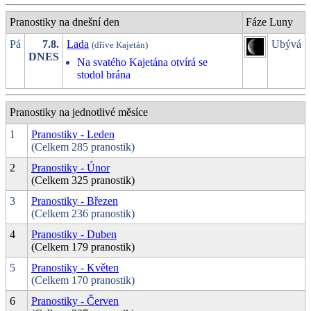
Pranostiky na dnešní den
Fáze Luny
Pá
7.8.
Lada
Ubývá
(dříve Kajetán)
DNES
Na svatého Kajetána otvírá se
stodol brána
Pranostiky na jednotlivé měsíce
1
Pranostiky - Leden
(Celkem 285 pranostik)
2
Pranostiky - Únor
(Celkem 325 pranostik)
3
Pranostiky - Březen
(Celkem 236 pranostik)
4
Pranostiky - Duben
(Celkem 179 pranostik)
5
Pranostiky - Květen
(Celkem 170 pranostik)
6
Pranostiky - Červen