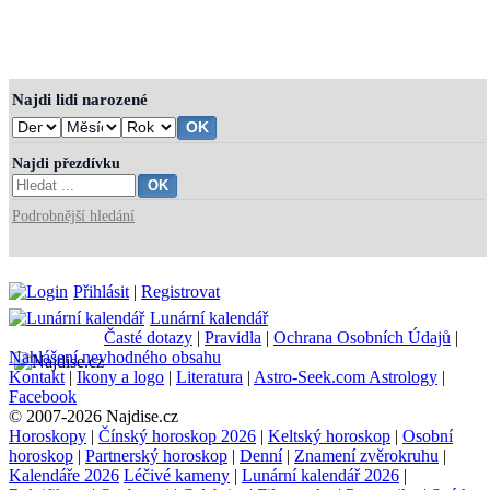
Najdi lidi narozené
Najdi přezdívku
Podrobnější hledání
Přihlásit
|
Registrovat
Lunární kalendář
Časté dotazy
|
Pravidla
|
Ochrana Osobních Údajů
|
Nahlášení nevhodného obsahu
Kontakt
|
Ikony a logo
|
Literatura
|
Astro-Seek.com Astrology
|
Facebook
© 2007-2026 Najdise.cz
Horoskopy
|
Čínský horoskop 2026
|
Keltský horoskop
|
Osobní
horoskop
|
Partnerský horoskop
|
Denní
|
Znamení zvěrokruhu
|
Kalendáře 2026
Léčivé kameny
|
Lunární kalendář 2026
|