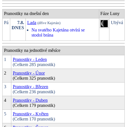
Pranostiky na dnešní den
Fáze Luny
Pá
7.8.
Lada
Ubývá
(dříve Kajetán)
DNES
Na svatého Kajetána otvírá se
stodol brána
Pranostiky na jednotlivé měsíce
1
Pranostiky - Leden
(Celkem 285 pranostik)
2
Pranostiky - Únor
(Celkem 325 pranostik)
3
Pranostiky - Březen
(Celkem 236 pranostik)
4
Pranostiky - Duben
(Celkem 179 pranostik)
5
Pranostiky - Květen
(Celkem 170 pranostik)