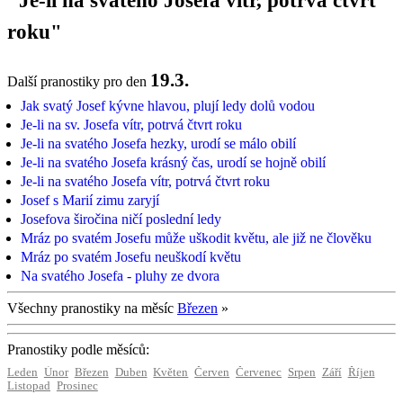
"Je-li na svatého Josefa vítr, potrvá čtvrt
roku"
19.3.
Další pranostiky pro den
Jak svatý Josef kývne hlavou, plují ledy dolů vodou
Je-li na sv. Josefa vítr, potrvá čtvrt roku
Je-li na svatého Josefa hezky, urodí se málo obilí
Je-li na svatého Josefa krásný čas, urodí se hojně obilí
Je-li na svatého Josefa vítr, potrvá čtvrt roku
Josef s Marií zimu zaryjí
Josefova širočina ničí poslední ledy
Mráz po svatém Josefu může uškodit květu, ale již ne člověku
Mráz po svatém Josefu neuškodí květu
Na svatého Josefa - pluhy ze dvora
Všechny pranostiky na měsíc
Březen
»
Pranostiky podle měsíců:
Leden
Únor
Březen
Duben
Květen
Červen
Červenec
Srpen
Září
Říjen
Listopad
Prosinec