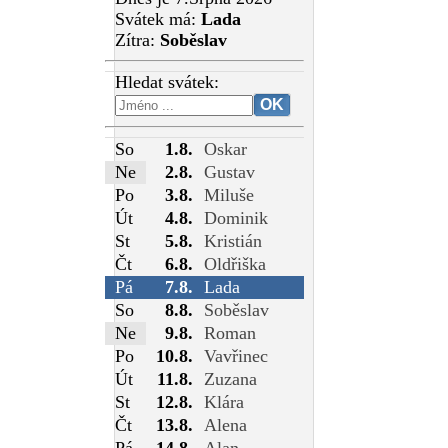
Svátek má:
Lada
Zítra:
Soběslav
Hledat svátek:
So
1.8.
Oskar
Ne
2.8.
Gustav
Po
3.8.
Miluše
Út
4.8.
Dominik
St
5.8.
Kristián
Čt
6.8.
Oldřiška
Pá
7.8.
Lada
So
8.8.
Soběslav
Ne
9.8.
Roman
Po
10.8.
Vavřinec
Út
11.8.
Zuzana
St
12.8.
Klára
Čt
13.8.
Alena
Pá
14.8.
Alan