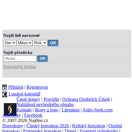
Najdi lidi narozené
Najdi přezdívku
Podrobnější hledání
Přihlásit
|
Registrovat
Lunární kalendář
Časté dotazy
|
Pravidla
|
Ochrana Osobních Údajů
|
Nahlášení nevhodného obsahu
Kontakt
|
Ikony a logo
|
Literatura
|
Astro-Seek.com
Astrology
|
Facebook
© 2007-2026 Najdise.cz
Horoskopy
|
Čínský horoskop 2026
|
Keltský horoskop
|
Osobní
horoskop
|
Partnerský horoskop
|
Denní
|
Znamení zvěrokruhu
|