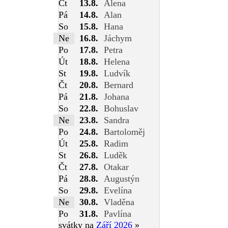
Čt
13.8.
Alena
Pá
14.8.
Alan
So
15.8.
Hana
Ne
16.8.
Jáchym
Po
17.8.
Petra
Út
18.8.
Helena
St
19.8.
Ludvík
Čt
20.8.
Bernard
Pá
21.8.
Johana
So
22.8.
Bohuslav
Ne
23.8.
Sandra
Po
24.8.
Bartoloměj
Út
25.8.
Radim
St
26.8.
Luděk
Čt
27.8.
Otakar
Pá
28.8.
Augustýn
So
29.8.
Evelína
Ne
30.8.
Vladěna
Po
31.8.
Pavlína
svátky na
Září 2026
»