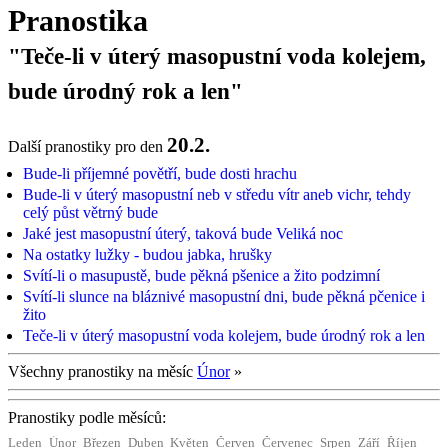
Pranostika
"Teče-li v úterý masopustní voda kolejem,
bude úrodný rok a len"
20.2.
Další pranostiky pro den
Bude-li příjemné povětří, bude dosti hrachu
Bude-li v úterý masopustní neb v středu vítr aneb vichr, tehdy
celý půst větrný bude
Jaké jest masopustní úterý, taková bude Veliká noc
Na ostatky lužky - budou jabka, hrušky
Svítí-li o masupustě, bude pěkná pšenice a žito podzimní
Svítí-li slunce na bláznivé masopustní dni, bude pěkná pčenice i
žito
Teče-li v úterý masopustní voda kolejem, bude úrodný rok a len
Všechny pranostiky na měsíc
Únor
»
Pranostiky podle měsíců:
Leden
Únor
Březen
Duben
Květen
Červen
Červenec
Srpen
Září
Říjen