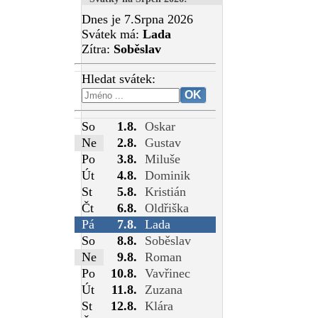
Dnes je 7.Srpna 2026
Svátek má:
Lada
Zítra:
Soběslav
Hledat svátek:
So
1.8.
Oskar
Ne
2.8.
Gustav
Po
3.8.
Miluše
Út
4.8.
Dominik
St
5.8.
Kristián
Čt
6.8.
Oldřiška
Pá
7.8.
Lada
So
8.8.
Soběslav
Ne
9.8.
Roman
Po
10.8.
Vavřinec
Út
11.8.
Zuzana
St
12.8.
Klára