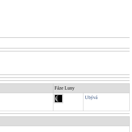
Fáze Luny
Ubývá