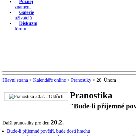
Poznej
znamení
Galerie
uživatelů
Diskuzní
fórum
Hlavní strana
>
Kalendáře online
>
Pranostiky
> 20. Února
Pranostika
"Bude-li příjemné pov
20.2.
Další pranostiky pro den
Bude-li příjemné povětří, bude dosti hrachu