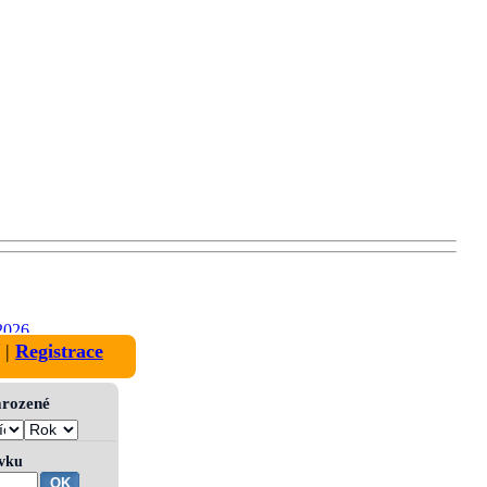
2026
|
Registrace
narozené
ívku