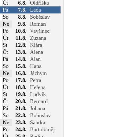
Čt
6.8.
Oldřiška
Pá
7.8.
Lada
So
8.8.
Soběslav
Ne
9.8.
Roman
Po
10.8.
Vavřinec
Út
11.8.
Zuzana
St
12.8.
Klára
Čt
13.8.
Alena
Pá
14.8.
Alan
So
15.8.
Hana
Ne
16.8.
Jáchym
Po
17.8.
Petra
Út
18.8.
Helena
St
19.8.
Ludvík
Čt
20.8.
Bernard
Pá
21.8.
Johana
So
22.8.
Bohuslav
Ne
23.8.
Sandra
Po
24.8.
Bartoloměj
Út
25.8.
Radim