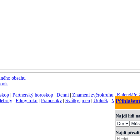
dného obsahu
book
skop
|
Partnerský horoskop
|
Denní
|
Znamení zvěrokruhu
|
Kalendáře 
lebrity
|
Filmy roku
|
Pranostiky
|
Svátky jmen
|
Úplněk
|
Význam jmen
Přihlášení
Najdi lidi 
Najdi přezd