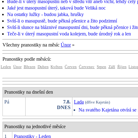
Bude-li v úterý masopustní neb v středu vítr aneb vichr, tehdy celý
Jaké jest masopustní úterý, taková bude Veliká noc
Na ostatky lužky - budou jabka, hrušky
Svítí-li o masupustě, bude pěkná pšenice a žito podzimní
Svítí-li slunce na bláznivé masopustní dni, bude pěkná pčenice i žit
Teče-li v úterý masopustní voda kolejem, bude úrodný rok a len
Všechny pranostiky na měsíc
Únor
»
Pranostiky podle měsíců:
Leden
Únor
Březen
Duben
Květen
Červen
Červenec
Srpen
Září
Říjen
Listo
Pranostiky na dnešní den
Pá
7.8.
Lada
(dříve Kajetán)
DNES
Na svatého Kajetána otvírá se 
Pranostiky na jednotlivé měsíce
1
Pranostiky - Leden