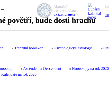
Aktuální
Lu
...
postavení planet
Lu
ukázat planety
»
uká
né povětří, bude dosti hrachu
op
Tranzitní horoskop
Psychologická astrologie
Onl
horoskop
Ascendent a Descendent
Horoskopy na rok 2026
Kalendáře na rok 2026