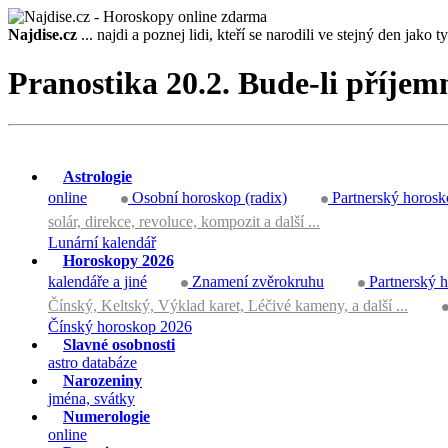
Najdise.cz
... najdi a poznej lidi, kteří se narodili ve stejný den jako ty 
Pranostika 20.2. Bude-li příjem
Astrologie
online
Osobní horoskop (radix)
Partnerský horosk
solár, direkce, revoluce, kompozit a další ...
Lunární kalendář
Horoskopy 2026
kalendáře a jiné
Znamení zvěrokruhu
Partnerský 
Čínský, Keltský, Výklad karet, Léčivé kameny, a další ...
Čínský horoskop 2026
Slavné osobnosti
astro databáze
Narozeniny
jména, svátky
Numerologie
online