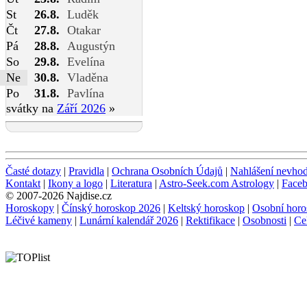
St
26.8.
Luděk
Čt
27.8.
Otakar
Pá
28.8.
Augustýn
So
29.8.
Evelína
Ne
30.8.
Vladěna
Po
31.8.
Pavlína
svátky na
Září 2026
»
Časté dotazy
|
Pravidla
|
Ochrana Osobních Údajů
|
Nahlášení nevho
Kontakt
|
Ikony a logo
|
Literatura
|
Astro-Seek.com Astrology
|
Face
© 2007-2026 Najdise.cz
Horoskopy
|
Čínský horoskop 2026
|
Keltský horoskop
|
Osobní horo
Léčivé kameny
|
Lunární kalendář 2026
|
Rektifikace
|
Osobnosti
|
Ce