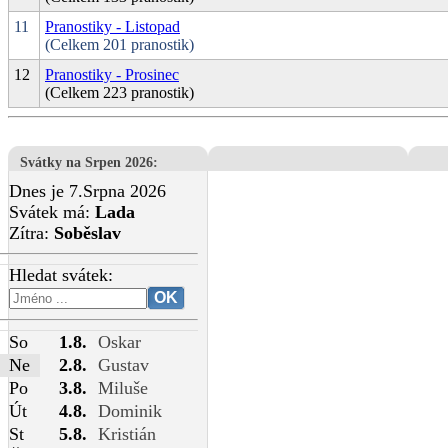
11
Pranostiky - Listopad
(Celkem 201 pranostik)
12
Pranostiky - Prosinec
(Celkem 223 pranostik)
Svátky na Srpen 2026
:
Dnes je 7.Srpna 2026
Svátek má:
Lada
Zítra:
Soběslav
Hledat svátek:
So
1.8.
Oskar
Ne
2.8.
Gustav
Po
3.8.
Miluše
Út
4.8.
Dominik
St
5.8.
Kristián