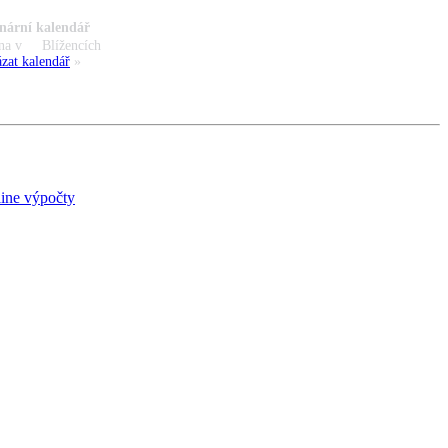
nární kalendář
na v
Blížencích
zat kalendář
»
ine výpočty