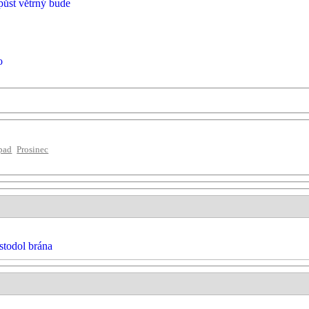
 půst větrný bude
o
pad
Prosinec
stodol brána