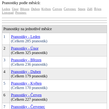
Pranostiky podle měsíců:
Leden
Únor
Březen
Duben
Květen
Červen
Červenec
Srpen
Září
Říjen
Listopad
Prosinec
Pranostiky na jednotlivé měsíce
1
Pranostiky - Leden
(Celkem 285 pranostik)
2
Pranostiky - Únor
(Celkem 325 pranostik)
3
Pranostiky - Březen
(Celkem 236 pranostik)
4
Pranostiky - Duben
(Celkem 179 pranostik)
5
Pranostiky - Květen
(Celkem 170 pranostik)
6
Pranostiky - Červen
(Celkem 227 pranostik)
7
Pranostiky - Červenec