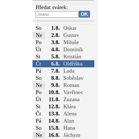
Hledat svátek:
So
1.8.
Oskar
Ne
2.8.
Gustav
Po
3.8.
Miluše
Út
4.8.
Dominik
St
5.8.
Kristián
Čt
6.8.
Oldřiška
Pá
7.8.
Lada
So
8.8.
Soběslav
Ne
9.8.
Roman
Po
10.8.
Vavřinec
Út
11.8.
Zuzana
St
12.8.
Klára
Čt
13.8.
Alena
Pá
14.8.
Alan
So
15.8.
Hana
Ne
16.8.
Jáchym