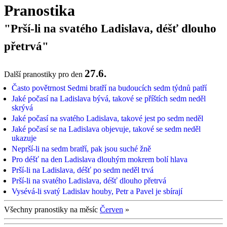
Pranostika
"Prší-li na svatého Ladislava, déšť dlouho
přetrvá"
27.6.
Další pranostiky pro den
Často povětrnost Sedmi bratří na budoucích sedm týdnů patří
Jaké počasí na Ladislava bývá, takové se příštích sedm neděl
skrývá
Jaké počasí na svatého Ladislava, takové jest po sedm neděl
Jaké počasí se na Ladislava objevuje, takové se sedm neděl
ukazuje
Neprší-li na sedm bratří, pak jsou suché žně
Pro déšť na den Ladislava dlouhým mokrem bolí hlava
Prší-li na Ladislava, déšť po sedm neděl trvá
Prší-li na svatého Ladislava, déšť dlouho přetrvá
Vysévá-li svatý Ladislav houby, Petr a Pavel je sbírají
Všechny pranostiky na měsíc
Červen
»