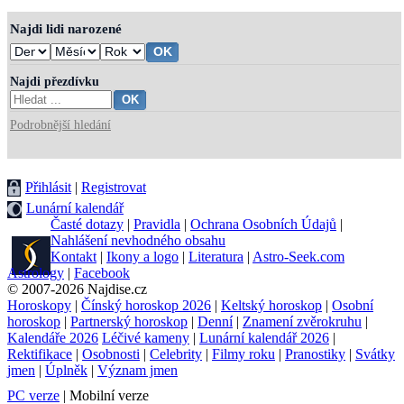
Najdi lidi narozené
Najdi přezdívku
Podrobnější hledání
Přihlásit
|
Registrovat
Lunární kalendář
Časté dotazy
|
Pravidla
|
Ochrana Osobních Údajů
|
Nahlášení nevhodného obsahu
Kontakt
|
Ikony a logo
|
Literatura
|
Astro-Seek.com
Astrology
|
Facebook
© 2007-2026 Najdise.cz
Horoskopy
|
Čínský horoskop 2026
|
Keltský horoskop
|
Osobní
horoskop
|
Partnerský horoskop
|
Denní
|
Znamení zvěrokruhu
|
Kalendáře 2026
Léčivé kameny
|
Lunární kalendář 2026
|
Rektifikace
|
Osobnosti
|
Celebrity
|
Filmy roku
|
Pranostiky
|
Svátky
jmen
|
Úplněk
|
Význam jmen
PC verze
| Mobilní verze