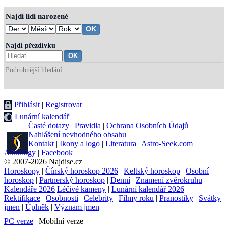
Najdi lidi narozené
Najdi přezdívku
Podrobnější hledání
Přihlásit
|
Registrovat
Lunární kalendář
Časté dotazy
|
Pravidla
|
Ochrana Osobních Údajů
|
Nahlášení nevhodného obsahu
Kontakt
|
Ikony a logo
|
Literatura
|
Astro-Seek.com
Astrology
|
Facebook
© 2007-2026 Najdise.cz
Horoskopy
|
Čínský horoskop 2026
|
Keltský horoskop
|
Osobní
horoskop
|
Partnerský horoskop
|
Denní
|
Znamení zvěrokruhu
|
Kalendáře 2026
Léčivé kameny
|
Lunární kalendář 2026
|
Rektifikace
|
Osobnosti
|
Celebrity
|
Filmy roku
|
Pranostiky
|
Svátky
jmen
|
Úplněk
|
Význam jmen
PC verze
| Mobilní verze