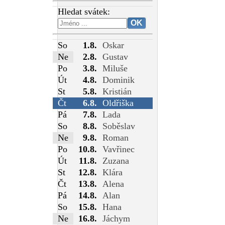
Hledat svátek:
So
1.8.
Oskar
Ne
2.8.
Gustav
Po
3.8.
Miluše
Út
4.8.
Dominik
St
5.8.
Kristián
Čt
6.8.
Oldřiška
Pá
7.8.
Lada
So
8.8.
Soběslav
Ne
9.8.
Roman
Po
10.8.
Vavřinec
Út
11.8.
Zuzana
St
12.8.
Klára
Čt
13.8.
Alena
Pá
14.8.
Alan
So
15.8.
Hana
Ne
16.8.
Jáchym