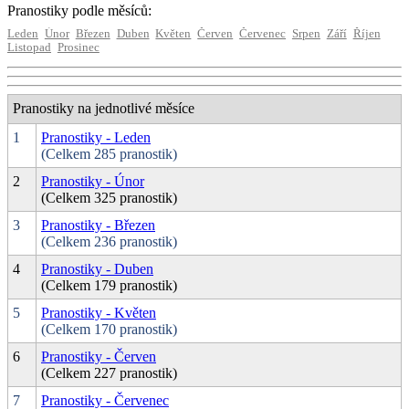
Pranostiky podle měsíců:
Leden
Únor
Březen
Duben
Květen
Červen
Červenec
Srpen
Září
Říjen
Listopad
Prosinec
Pranostiky na jednotlivé měsíce
1
Pranostiky - Leden
(Celkem 285 pranostik)
2
Pranostiky - Únor
(Celkem 325 pranostik)
3
Pranostiky - Březen
(Celkem 236 pranostik)
4
Pranostiky - Duben
(Celkem 179 pranostik)
5
Pranostiky - Květen
(Celkem 170 pranostik)
6
Pranostiky - Červen
(Celkem 227 pranostik)
7
Pranostiky - Červenec