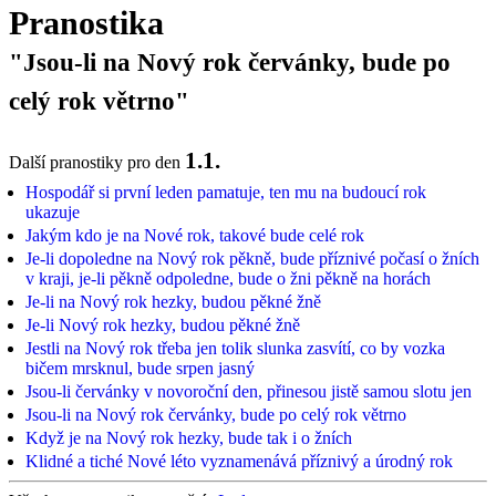
Pranostika
"Jsou-li na Nový rok červánky, bude po
celý rok větrno"
1.1.
Další pranostiky pro den
Hospodář si první leden pamatuje, ten mu na budoucí rok
ukazuje
Jakým kdo je na Nové rok, takové bude celé rok
Je-li dopoledne na Nový rok pěkně, bude příznivé počasí o žních
v kraji, je-li pěkně odpoledne, bude o žni pěkně na horách
Je-li na Nový rok hezky, budou pěkné žně
Je-li Nový rok hezky, budou pěkné žně
Jestli na Nový rok třeba jen tolik slunka zasvítí, co by vozka
bičem mrsknul, bude srpen jasný
Jsou-li červánky v novoroční den, přinesou jistě samou slotu jen
Jsou-li na Nový rok červánky, bude po celý rok větrno
Když je na Nový rok hezky, bude tak i o žních
Klidné a tiché Nové léto vyznamenává příznivý a úrodný rok