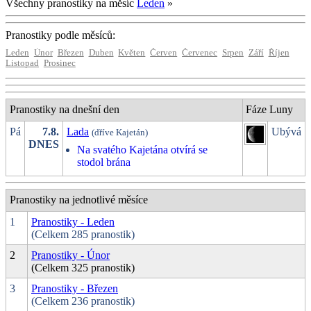
Všechny pranostiky na měsíc
Leden
»
Pranostiky podle měsíců:
Leden
Únor
Březen
Duben
Květen
Červen
Červenec
Srpen
Září
Říjen
Listopad
Prosinec
Pranostiky na dnešní den
Fáze Luny
Pá
7.8.
Lada
Ubývá
(dříve Kajetán)
DNES
Na svatého Kajetána otvírá se
stodol brána
Pranostiky na jednotlivé měsíce
1
Pranostiky - Leden
(Celkem 285 pranostik)
2
Pranostiky - Únor
(Celkem 325 pranostik)
3
Pranostiky - Březen
(Celkem 236 pranostik)