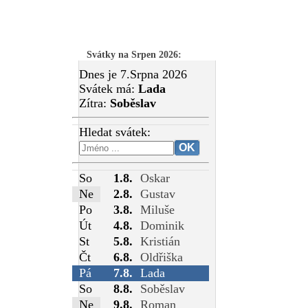
Svátky na Srpen 2026
:
Dnes je 7.Srpna 2026
Svátek má:
Lada
Zítra:
Soběslav
Hledat svátek:
So
1.8.
Oskar
Ne
2.8.
Gustav
Po
3.8.
Miluše
Út
4.8.
Dominik
St
5.8.
Kristián
Čt
6.8.
Oldřiška
Pá
7.8.
Lada
So
8.8.
Soběslav
Ne
9.8.
Roman