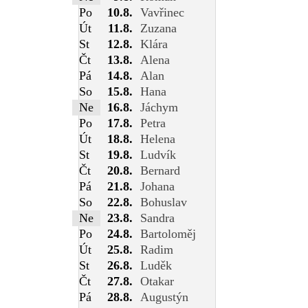
Po
10.8.
Vavřinec
Út
11.8.
Zuzana
St
12.8.
Klára
Čt
13.8.
Alena
Pá
14.8.
Alan
So
15.8.
Hana
Ne
16.8.
Jáchym
Po
17.8.
Petra
Út
18.8.
Helena
St
19.8.
Ludvík
Čt
20.8.
Bernard
Pá
21.8.
Johana
So
22.8.
Bohuslav
Ne
23.8.
Sandra
Po
24.8.
Bartoloměj
Út
25.8.
Radim
St
26.8.
Luděk
Čt
27.8.
Otakar
Pá
28.8.
Augustýn