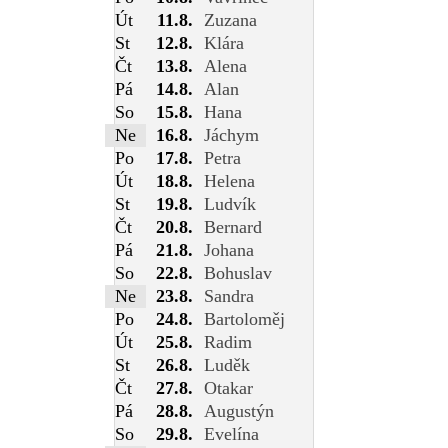
Út
11.8.
Zuzana
St
12.8.
Klára
Čt
13.8.
Alena
Pá
14.8.
Alan
So
15.8.
Hana
Ne
16.8.
Jáchym
Po
17.8.
Petra
Út
18.8.
Helena
St
19.8.
Ludvík
Čt
20.8.
Bernard
Pá
21.8.
Johana
So
22.8.
Bohuslav
Ne
23.8.
Sandra
Po
24.8.
Bartoloměj
Út
25.8.
Radim
St
26.8.
Luděk
Čt
27.8.
Otakar
Pá
28.8.
Augustýn
So
29.8.
Evelína