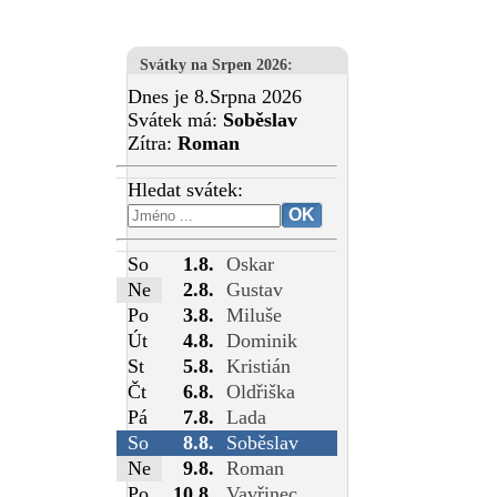
Svátky na Srpen 2026
:
Dnes je 8.Srpna 2026
Svátek má:
Soběslav
Zítra:
Roman
Hledat svátek:
So
1.8.
Oskar
Ne
2.8.
Gustav
Po
3.8.
Miluše
Út
4.8.
Dominik
St
5.8.
Kristián
Čt
6.8.
Oldřiška
Pá
7.8.
Lada
So
8.8.
Soběslav
Ne
9.8.
Roman
Po
10.8.
Vavřinec