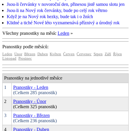
Jsou-li červánky v novoroční den, přinesou jistě samou slotu jen
Jsou-li na Nový rok červánky, bude po celý rok větrno
Když je na Nový rok hezky, bude tak i o žních
Klidné a tiché Nové léto vyznamenává příznivý a úrodný rok
Všechny pranostiky na měsíc
Leden
»
Pranostiky podle měsíců:
Leden
Únor
Březen
Duben
Květen
Červen
Červenec
Srpen
Září
Říjen
Listopad
Prosinec
Pranostiky na jednotlivé měsíce
1
Pranostiky - Leden
(Celkem 285 pranostik)
2
Pranostiky - Únor
(Celkem 325 pranostik)
3
Pranostiky - Březen
(Celkem 236 pranostik)
4
Pranostiky - Duben