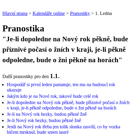
Hlavní strana
>
Kalendáře online
>
Pranostiky
> 1. Ledna
Pranostika
"Je-li dopoledne na Nový rok pěkně, bude
příznivé počasí o žních v kraji, je-li pěkně
odpoledne, bude o žni pěkně na horách"
1.1.
Další pranostiky pro den
Hospodář si první leden pamatuje, ten mu na budoucí rok
ukazuje
Jakým kdo je na Nové rok, takové bude celé rok
Je-li dopoledne na Nový rok pěkně, bude příznivé počasí o žních
v kraji, je-li pěkně odpoledne, bude o žni pěkně na horách
Je-li na Nový rok hezky, budou pěkné žně
Je-li Nový rok hezky, budou pěkné žně
Jestli na Nový rok třeba jen tolik slunka zasvítí, co by vozka
bičem mrsknul, bude srpen jasný