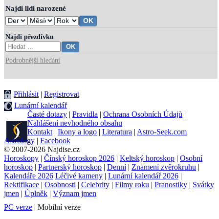
Najdi lidi narozené
Najdi přezdívku
Podrobnější hledání
Přihlásit
|
Registrovat
Lunární kalendář
Časté dotazy
|
Pravidla
|
Ochrana Osobních Údajů
|
Nahlášení nevhodného obsahu
Kontakt
|
Ikony a logo
|
Literatura
|
Astro-Seek.com
Astrology
|
Facebook
© 2007-2026 Najdise.cz
Horoskopy
|
Čínský horoskop 2026
|
Keltský horoskop
|
Osobní
horoskop
|
Partnerský horoskop
|
Denní
|
Znamení zvěrokruhu
|
Kalendáře 2026
Léčivé kameny
|
Lunární kalendář 2026
|
Rektifikace
|
Osobnosti
|
Celebrity
|
Filmy roku
|
Pranostiky
|
Svátky
jmen
|
Úplněk
|
Význam jmen
PC verze
| Mobilní verze