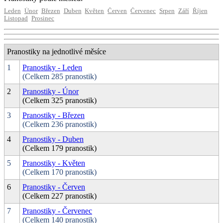
Leden
Únor
Březen
Duben
Květen
Červen
Červenec
Srpen
Září
Říjen
Listopad
Prosinec
Pranostiky na jednotlivé měsíce
1
Pranostiky - Leden
(Celkem 285 pranostik)
2
Pranostiky - Únor
(Celkem 325 pranostik)
3
Pranostiky - Březen
(Celkem 236 pranostik)
4
Pranostiky - Duben
(Celkem 179 pranostik)
5
Pranostiky - Květen
(Celkem 170 pranostik)
6
Pranostiky - Červen
(Celkem 227 pranostik)
7
Pranostiky - Červenec
(Celkem 140 pranostik)