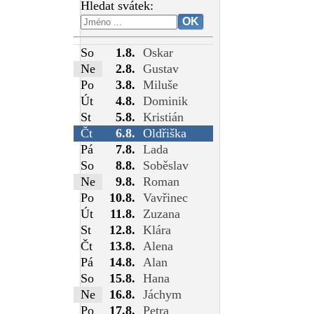
Hledat svátek:
So
1.8.
Oskar
Ne
2.8.
Gustav
Po
3.8.
Miluše
Út
4.8.
Dominik
St
5.8.
Kristián
Čt
6.8.
Oldřiška
Pá
7.8.
Lada
So
8.8.
Soběslav
Ne
9.8.
Roman
Po
10.8.
Vavřinec
Út
11.8.
Zuzana
St
12.8.
Klára
Čt
13.8.
Alena
Pá
14.8.
Alan
So
15.8.
Hana
Ne
16.8.
Jáchym
Po
17.8.
Petra