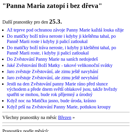
"Panna Maria zatopí i bez dřeva"
25.3.
Další pranostiky pro den
Až teprve pod ochranou závoje Panny Marie každá louka ožije
Do matičky boží tráva neroste i kdyby ji kleštěma tahal, po
Panně Marii roste i kdyby ji palicí zatloukal
Do matičky boží tráva neroste, i kdyby ji kleštěmi tahal, po
Panně Marii roste, i kdyby ji palicí zatloukal
Do Zvěstování Panny Marie na saních nedojedeš
Jaké Zvěstování Boží Matky - takové velikonoční svátky
Jaro zvěstuje Zvěstování, ale zimu ještě navyhání
Jaro zvěstuje Zvěstování, ale zimu ještě nevyhání
Jestli na den Zvěstování panny Marie ráno před slunce
východem a přede dnem světlí oblakové jsou, takže hvězdy
spatřiti se mohou, bude rok příjemný a úrodný
Když noc na Matičku jasno, bude úroda, krásno
Když prší na Zvěstování Panny Marie, potlukou kroupy
Všechny pranostiky na měsíc
Březen
»
Pranostiky podle měsíců: