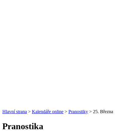
Hlavní strana
>
Kalendáře online
>
Pranostiky
> 25. Března
Pranostika