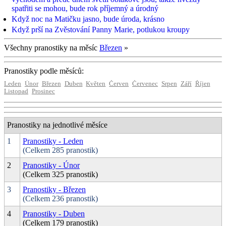
spatřiti se mohou, bude rok příjemný a úrodný
Když noc na Matičku jasno, bude úroda, krásno
Když prší na Zvěstování Panny Marie, potlukou kroupy
Všechny pranostiky na měsíc
Březen
»
Pranostiky podle měsíců:
Leden
Únor
Březen
Duben
Květen
Červen
Červenec
Srpen
Září
Říjen
Listopad
Prosinec
Pranostiky na jednotlivé měsíce
1
Pranostiky - Leden
(Celkem 285 pranostik)
2
Pranostiky - Únor
(Celkem 325 pranostik)
3
Pranostiky - Březen
(Celkem 236 pranostik)
4
Pranostiky - Duben
(Celkem 179 pranostik)