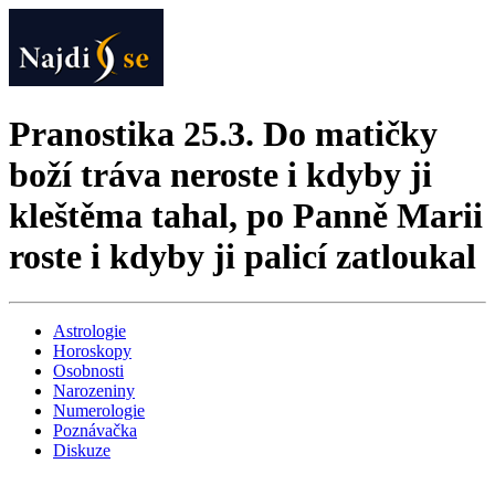
Pranostika 25.3. Do matičky
boží tráva neroste i kdyby ji
kleštěma tahal, po Panně Marii
roste i kdyby ji palicí zatloukal
Astrologie
Horoskopy
Osobnosti
Narozeniny
Numerologie
Poznávačka
Diskuze