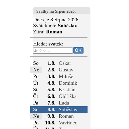
Svátky na Srpen 2026
:
Dnes je 8.Srpna 2026
Svátek má:
Soběslav
Zítra:
Roman
Hledat svátek:
So
1.8.
Oskar
Ne
2.8.
Gustav
Po
3.8.
Miluše
Út
4.8.
Dominik
St
5.8.
Kristián
Čt
6.8.
Oldřiška
Pá
7.8.
Lada
So
8.8.
Soběslav
Ne
9.8.
Roman
Po
10.8.
Vavřinec