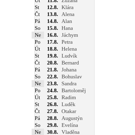
Út
11.8.
Zuzana
St
12.8.
Klára
Čt
13.8.
Alena
Pá
14.8.
Alan
So
15.8.
Hana
Ne
16.8.
Jáchym
Po
17.8.
Petra
Út
18.8.
Helena
St
19.8.
Ludvík
Čt
20.8.
Bernard
Pá
21.8.
Johana
So
22.8.
Bohuslav
Ne
23.8.
Sandra
Po
24.8.
Bartoloměj
Út
25.8.
Radim
St
26.8.
Luděk
Čt
27.8.
Otakar
Pá
28.8.
Augustýn
So
29.8.
Evelína
Ne
30.8.
Vladěna