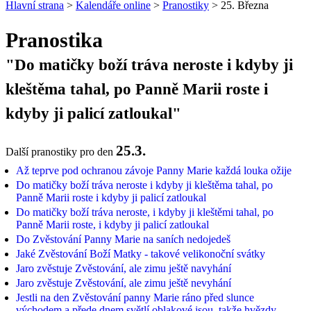
Hlavní strana
>
Kalendáře online
>
Pranostiky
> 25. Března
Pranostika
"Do matičky boží tráva neroste i kdyby ji
kleštěma tahal, po Panně Marii roste i
kdyby ji palicí zatloukal"
25.3.
Další pranostiky pro den
Až teprve pod ochranou závoje Panny Marie každá louka ožije
Do matičky boží tráva neroste i kdyby ji kleštěma tahal, po
Panně Marii roste i kdyby ji palicí zatloukal
Do matičky boží tráva neroste, i kdyby ji kleštěmi tahal, po
Panně Marii roste, i kdyby ji palicí zatloukal
Do Zvěstování Panny Marie na saních nedojedeš
Jaké Zvěstování Boží Matky - takové velikonoční svátky
Jaro zvěstuje Zvěstování, ale zimu ještě navyhání
Jaro zvěstuje Zvěstování, ale zimu ještě nevyhání
Jestli na den Zvěstování panny Marie ráno před slunce
východem a přede dnem světlí oblakové jsou, takže hvězdy