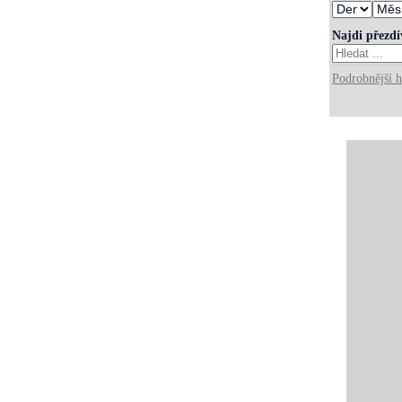
Najdi přezd
Podrobnější h