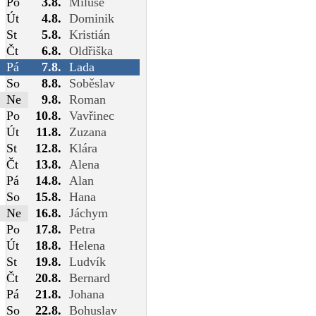
Po
3.8.
Miluše
Út
4.8.
Dominik
St
5.8.
Kristián
Čt
6.8.
Oldřiška
Pá
7.8.
Lada
So
8.8.
Soběslav
Ne
9.8.
Roman
Po
10.8.
Vavřinec
Út
11.8.
Zuzana
St
12.8.
Klára
Čt
13.8.
Alena
Pá
14.8.
Alan
So
15.8.
Hana
Ne
16.8.
Jáchym
Po
17.8.
Petra
Út
18.8.
Helena
St
19.8.
Ludvík
Čt
20.8.
Bernard
Pá
21.8.
Johana
So
22.8.
Bohuslav