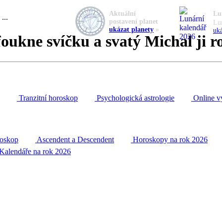
Aktuální
Lu
...
postavení planet
Lu
ukázat planety
»
uká
oukne svíčku a svatý Michal ji ro
Tranzitní horoskop
Psychologická astrologie
Online v
roskop
Ascendent a Descendent
Horoskopy na rok 2026
Kalendáře na rok 2026