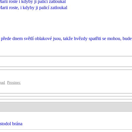
rii roste i kdyby ji palicí zatloukal
rii roste, i kdyby ji palicí zatloukal
přede dnem světlí oblakové jsou, takže hvězdy spatřiti se mohou, bud
pad
Prosinec
stodol brána