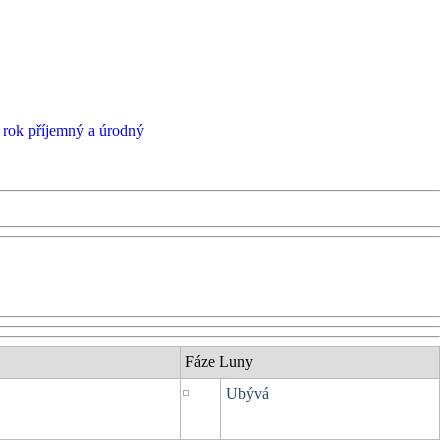
e rok příjemný a úrodný
Fáze Luny
Ubývá