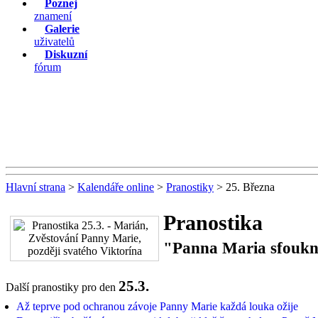
Poznej
znamení
Galerie
uživatelů
Diskuzní
fórum
Hlavní strana
>
Kalendáře online
>
Pranostiky
> 25. Března
Pranostika
"Panna Maria sfoukne 
25.3.
Další pranostiky pro den
Až teprve pod ochranou závoje Panny Marie každá louka ožije