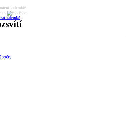
nární kalendář
na v
Býku
zat kalendář
»
zsvítí
ýpočty