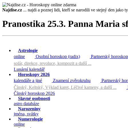
Najdise.cz
... najdi a poznej lidi, kteří se narodili ve stejný den jako ty 
Pranostika 25.3. Panna Maria sf
Astrologie
online
Osobní horoskop (radix)
Partnerský horoskop
solár, direkce, revoluce, kompozit a další ...
Lunární kalendář
Horoskopy 2026
kalendáře a jiné
Znamení zvěrokruhu
Partnerský ho
Čínský, Keltský, Výklad karet, Léčivé kameny, a další ...
Čínský horoskop 2026
Slavné osobnosti
astro databáze
Narozeniny
jména, svátky
Numerologie
online