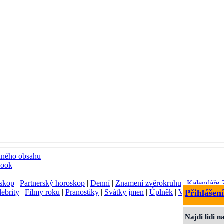
dného obsahu
book
skop
|
Partnerský horoskop
|
Denní
|
Znamení zvěrokruhu
|
Kalendáře 
lebrity
|
Filmy roku
|
Pranostiky
|
Svátky jmen
|
Úplněk
|
Význam jmen
Přihlášení
Najdi lidi 