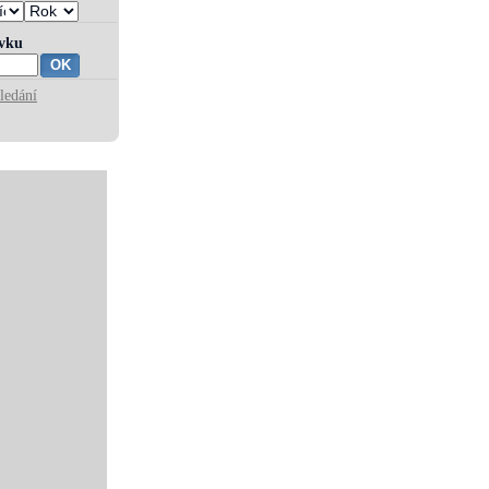
ívku
ledání