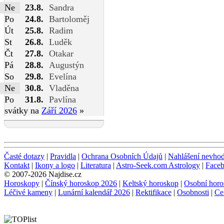
Ne
23.8.
Sandra
Po
24.8.
Bartoloměj
Út
25.8.
Radim
St
26.8.
Luděk
Čt
27.8.
Otakar
Pá
28.8.
Augustýn
So
29.8.
Evelína
Ne
30.8.
Vladěna
Po
31.8.
Pavlína
svátky na
Září 2026
»
Časté dotazy
|
Pravidla
|
Ochrana Osobních Údajů
|
Nahlášení nevho
Kontakt
|
Ikony a logo
|
Literatura
|
Astro-Seek.com Astrology
|
Face
© 2007-2026 Najdise.cz
Horoskopy
|
Čínský horoskop 2026
|
Keltský horoskop
|
Osobní horo
Léčivé kameny
|
Lunární kalendář 2026
|
Rektifikace
|
Osobnosti
|
Ce