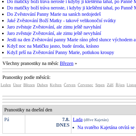
Do matičky boží tráva neroste i kdyby ji kleštěma tahal, po Panně Ma
Do matičky boží tráva neroste, i kdyby ji kleštěmi tahal, po Panně Ma
Do Zvěstování Panny Marie na saních nedojedeš
Jaké Zvěstování Boží Matky - takové velikonoční svátky
Jaro zvěstuje Zvěstování, ale zimu ještě navyhání
Jaro zvěstuje Zvěstování, ale zimu ještě nevyhání
Jestli na den Zvěstování panny Marie ráno před slunce východem a 
Když noc na Matičku jasno, bude úroda, krásno
Když prší na Zvěstování Panny Marie, potlukou kroupy
Všechny pranostiky na měsíc
Březen
»
Pranostiky podle měsíců:
Leden
Únor
Březen
Duben
Květen
Červen
Červenec
Srpen
Září
Říjen
Listo
Pranostiky na dnešní den
Pá
7.8.
Lada
(dříve Kajetán)
DNES
Na svatého Kajetána otvírá se 