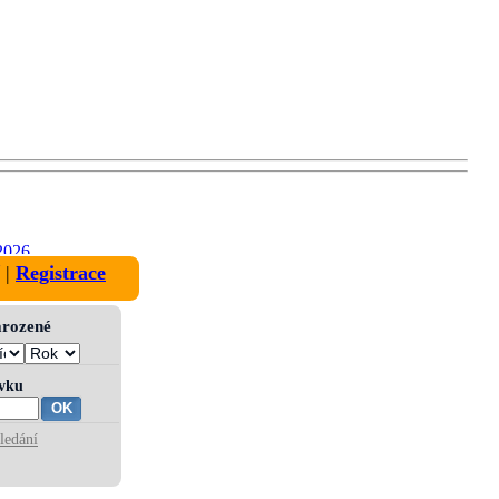
2026
|
Registrace
narozené
ívku
ledání