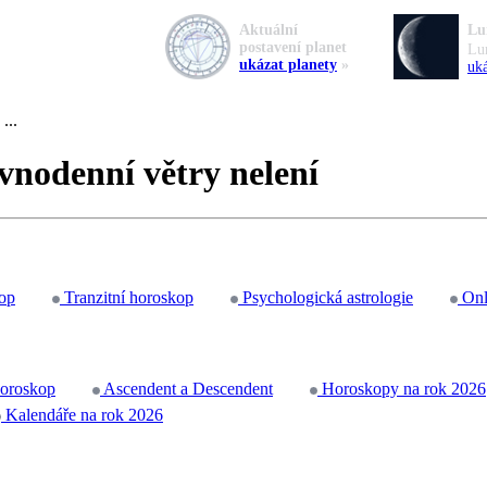
Aktuální
Lu
postavení planet
Lu
ukázat planety
»
uká
...
ovnodenní větry nelení
op
Tranzitní horoskop
Psychologická astrologie
Onl
horoskop
Ascendent a Descendent
Horoskopy na rok 2026
Kalendáře na rok 2026