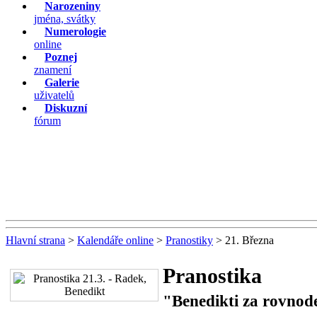
Narozeniny
jména, svátky
Numerologie
online
Poznej
znamení
Galerie
uživatelů
Diskuzní
fórum
Hlavní strana
>
Kalendáře online
>
Pranostiky
> 21. Března
Pranostika
"Benedikti za rovnode