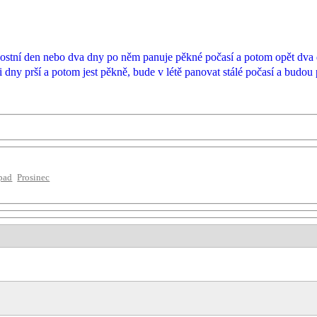
stní den nebo dva dny po něm panuje pěkné počasí a potom opět dva dn
 dny prší a potom jest pěkně, bude v létě panovat stálé počasí a budou
pad
Prosinec