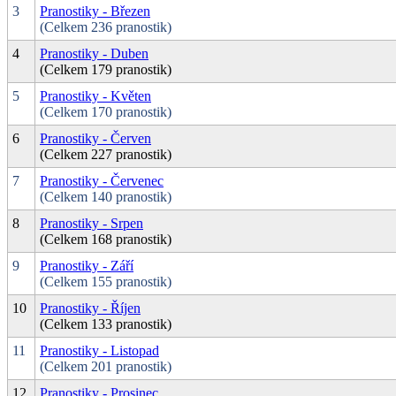
3
Pranostiky - Březen
(Celkem 236 pranostik)
4
Pranostiky - Duben
(Celkem 179 pranostik)
5
Pranostiky - Květen
(Celkem 170 pranostik)
6
Pranostiky - Červen
(Celkem 227 pranostik)
7
Pranostiky - Červenec
(Celkem 140 pranostik)
8
Pranostiky - Srpen
(Celkem 168 pranostik)
9
Pranostiky - Září
(Celkem 155 pranostik)
10
Pranostiky - Říjen
(Celkem 133 pranostik)
11
Pranostiky - Listopad
(Celkem 201 pranostik)
12
Pranostiky - Prosinec