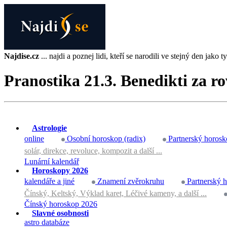
Najdise.cz
... najdi a poznej lidi, kteří se narodili ve stejný den jako ty 
Pranostika 21.3. Benedikti za r
Astrologie
online
Osobní horoskop (radix)
Partnerský horosk
solár, direkce, revoluce, kompozit a další ...
Lunární kalendář
Horoskopy 2026
kalendáře a jiné
Znamení zvěrokruhu
Partnerský 
Čínský, Keltský, Výklad karet, Léčivé kameny, a další ...
Čínský horoskop 2026
Slavné osobnosti
astro databáze