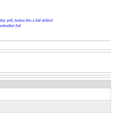
y prší, budou léto a žně deštivé
 pohodlné žně