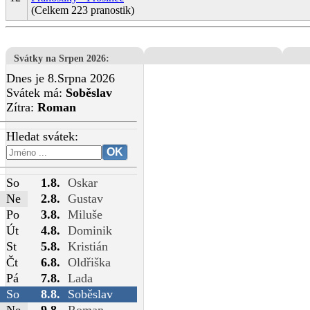
(Celkem 223 pranostik)
Svátky na Srpen 2026
:
Dnes je 8.Srpna 2026
Svátek má:
Soběslav
Zítra:
Roman
Hledat svátek:
So
1.8.
Oskar
Ne
2.8.
Gustav
Po
3.8.
Miluše
Út
4.8.
Dominik
St
5.8.
Kristián
Čt
6.8.
Oldřiška
Pá
7.8.
Lada
So
8.8.
Soběslav
Ne
9.8.
Roman