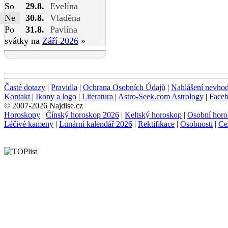
So
29.8.
Evelína
Ne
30.8.
Vladěna
Po
31.8.
Pavlína
svátky na
Září 2026
»
Časté dotazy
|
Pravidla
|
Ochrana Osobních Údajů
|
Nahlášení nevho
Kontakt
|
Ikony a logo
|
Literatura
|
Astro-Seek.com Astrology
|
Face
© 2007-2026 Najdise.cz
Horoskopy
|
Čínský horoskop 2026
|
Keltský horoskop
|
Osobní horo
Léčivé kameny
|
Lunární kalendář 2026
|
Rektifikace
|
Osobnosti
|
Ce