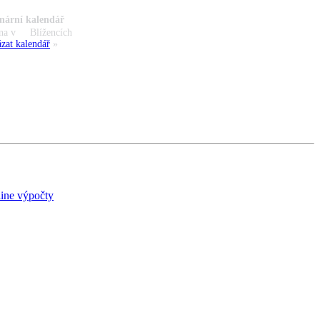
nární kalendář
na v
Blížencích
zat kalendář
»
ine výpočty