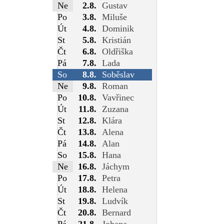
Ne
2.8.
Gustav
Po
3.8.
Miluše
Út
4.8.
Dominik
St
5.8.
Kristián
Čt
6.8.
Oldřiška
Pá
7.8.
Lada
So
8.8.
Soběslav
Ne
9.8.
Roman
Po
10.8.
Vavřinec
Út
11.8.
Zuzana
St
12.8.
Klára
Čt
13.8.
Alena
Pá
14.8.
Alan
So
15.8.
Hana
Ne
16.8.
Jáchym
Po
17.8.
Petra
Út
18.8.
Helena
St
19.8.
Ludvík
Čt
20.8.
Bernard
Pá
21.8.
Johana