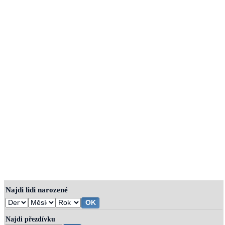
Najdi lidi narozené
Najdi přezdívku