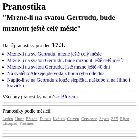
Pranostika
"Mrzne-li na svatou Gertrudu, bude
mrznout ještě celý měsíc"
17.3.
Další pranostiky pro den
Mrzne-li na sv. Gertrudu, mrzne ještě celý měsíc
Mrzne-li na svatou Gertrudu, bude mrznout ještě celý měsíc
Mrzne-li na svatou Gertrudu, jistě mrzne ještě 40 dní
Na svatého Alexeje jde voda z hor a ryba ode dna
Napije-li se na Gertrudu z louže slepička, naškube si na Jiřího i
kravička
Všechny pranostiky na měsíc
Březen
»
Pranostiky podle měsíců:
Leden
Únor
Březen
Duben
Květen
Červen
Červenec
Srpen
Září
Říjen
Listopad
Prosinec