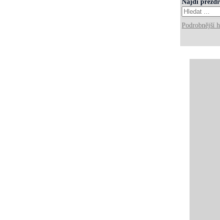
Najdi přezd
Podrobnější h