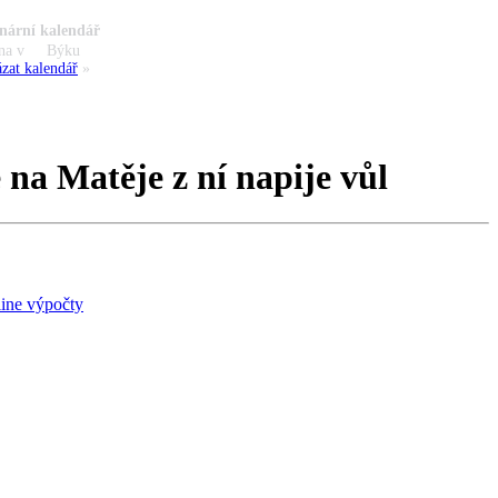
nární kalendář
na v
Býku
zat kalendář
»
 na Matěje z ní napije vůl
ine výpočty