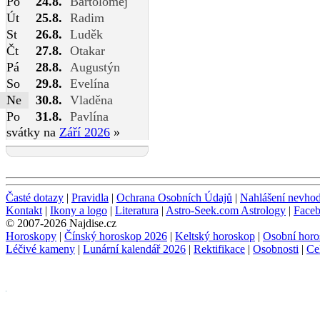
Po
24.8.
Bartoloměj
Út
25.8.
Radim
St
26.8.
Luděk
Čt
27.8.
Otakar
Pá
28.8.
Augustýn
So
29.8.
Evelína
Ne
30.8.
Vladěna
Po
31.8.
Pavlína
svátky na
Září 2026
»
Časté dotazy
|
Pravidla
|
Ochrana Osobních Údajů
|
Nahlášení nevho
Kontakt
|
Ikony a logo
|
Literatura
|
Astro-Seek.com Astrology
|
Face
© 2007-2026 Najdise.cz
Horoskopy
|
Čínský horoskop 2026
|
Keltský horoskop
|
Osobní horo
Léčivé kameny
|
Lunární kalendář 2026
|
Rektifikace
|
Osobnosti
|
Ce