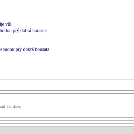
ije vůl
ebudou prý dobrá housata
nebudou prý dobrá housata
pad
Prosinec