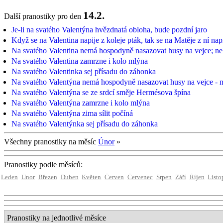
14.2.
Další pranostiky pro den
Je-li na svatého Valentýna hvězdnatá obloha, bude pozdní jaro
Když se na Valentina napije z koleje pták, tak se na Matěje z ní nap
Na svatého Valentina nemá hospodyně nasazovat husy na vejce; n
Na svatého Valentina zamrzne i kolo mlýna
Na svatého Valentinka sej přísadu do záhonka
Na svatého Valentýna nemá hospodyně nasazovat husy na vejce - 
Na svatého Valentýna se ze srdcí směje Hermésova špína
Na svatého Valentýna zamrzne i kolo mlýna
Na svatého Valentýna zima sílit počíná
Na svatého Valentýnka sej přísadu do záhonka
Všechny pranostiky na měsíc
Únor
»
Pranostiky podle měsíců:
Leden
Únor
Březen
Duben
Květen
Červen
Červenec
Srpen
Září
Říjen
Listo
Pranostiky na jednotlivé měsíce