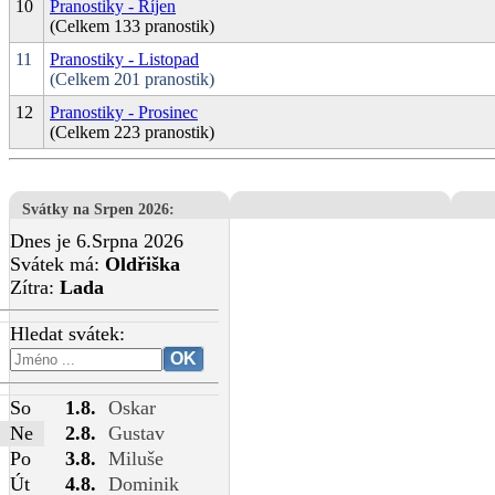
10
Pranostiky - Říjen
(Celkem 133 pranostik)
11
Pranostiky - Listopad
(Celkem 201 pranostik)
12
Pranostiky - Prosinec
(Celkem 223 pranostik)
Svátky na Srpen 2026
:
Dnes je 6.Srpna 2026
Svátek má:
Oldřiška
Zítra:
Lada
Hledat svátek:
So
1.8.
Oskar
Ne
2.8.
Gustav
Po
3.8.
Miluše
Út
4.8.
Dominik