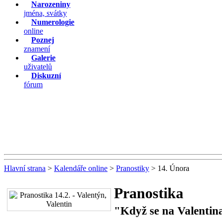
Narozeniny
jména, svátky
Numerologie
online
Poznej
znamení
Galerie
uživatelů
Diskuzní
fórum
Hlavní strana
>
Kalendáře online
>
Pranostiky
> 14. Února
Pranostika
"Když se na Valentina 