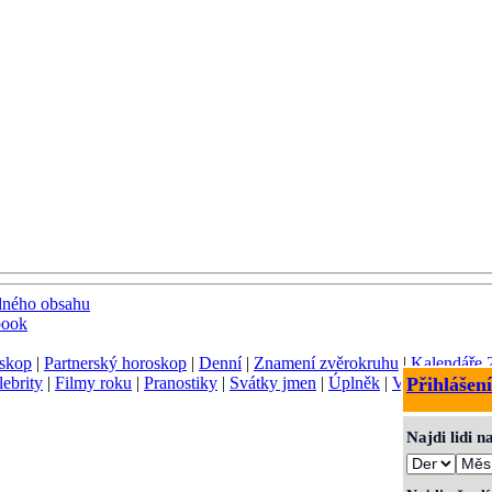
dného obsahu
book
skop
|
Partnerský horoskop
|
Denní
|
Znamení zvěrokruhu
|
Kalendáře 
lebrity
|
Filmy roku
|
Pranostiky
|
Svátky jmen
|
Úplněk
|
Význam jmen
Přihlášení
Najdi lidi 