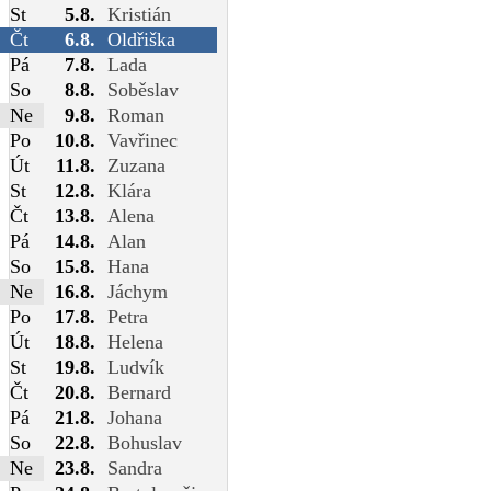
St
5.8.
Kristián
Čt
6.8.
Oldřiška
Pá
7.8.
Lada
So
8.8.
Soběslav
Ne
9.8.
Roman
Po
10.8.
Vavřinec
Út
11.8.
Zuzana
St
12.8.
Klára
Čt
13.8.
Alena
Pá
14.8.
Alan
So
15.8.
Hana
Ne
16.8.
Jáchym
Po
17.8.
Petra
Út
18.8.
Helena
St
19.8.
Ludvík
Čt
20.8.
Bernard
Pá
21.8.
Johana
So
22.8.
Bohuslav
Ne
23.8.
Sandra