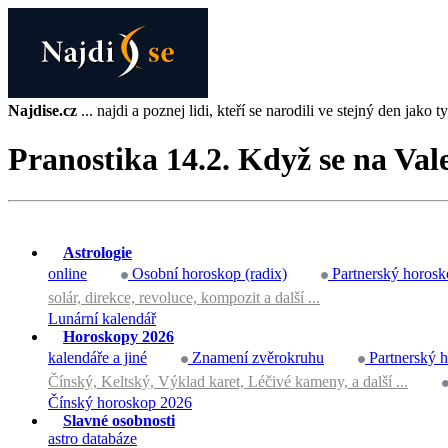
Najdise.cz
... najdi a poznej lidi, kteří se narodili ve stejný den jako ty 
Pranostika 14.2. Když se na Vale
Astrologie
online
Osobní horoskop (radix)
Partnerský horosk
solár, direkce, revoluce, kompozit a další ...
Lunární kalendář
Horoskopy 2026
kalendáře a jiné
Znamení zvěrokruhu
Partnerský 
Čínský, Keltský, Výklad karet, Léčivé kameny, a další ...
Čínský horoskop 2026
Slavné osobnosti
astro databáze