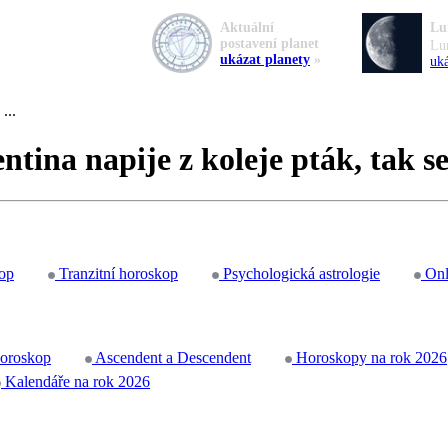
Aktuální
Lu
postavení planet
Lu
ukázat planety
»
uká
...
ntina napije z koleje pták, tak se
op
Tranzitní horoskop
Psychologická astrologie
Onl
horoskop
Ascendent a Descendent
Horoskopy na rok 2026
Kalendáře na rok 2026