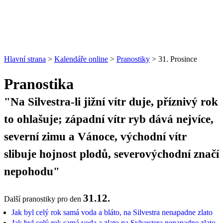
Hlavní strana
>
Kalendáře online
>
Pranostiky
> 31. Prosince
Pranostika
"Na Silvestra-li jižní vítr duje, příznivý rok
to ohlašuje; západní vítr ryb dává nejvíce,
severní zimu a Vánoce, východní vítr
slibuje hojnost plodů, severovýchodní značí
nepohodu"
31.12.
Další pranostiky pro den
Jak byl celý rok samá voda a bláto, na Silvestra nenapadne zlato
Jak byl celý rok samá voda a zlato na Sylvestera nenapadne zlato