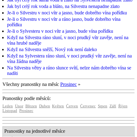
Jak byl celý rok voda a bláto, na Silvestra nenapadne zlato
Je-li o Silvestru v noci vítr a jasno, bude dobrého vína pořídku
Je-li o Silvestru v noci vítr a ráno jasno, bude dobrého vína
pořídku
Je-li o Sylvesteru v noci vítr a jasno, bude vína pořídku
Když na Silvestra ráno sluní, v noci prudký vítr zavěje, není na
vína hrubé naděje
Když na Silvestra sněží, Nový rok není daleko
Když na Sylvestera ráno sluní, v noci prudký vítr zavěje, není na
vína žádna naděje
Na Silvestra větry a ráno slunce svítí, nelze nám dobrého vína se
nadíti
Všechny pranostiky na měsíc
Prosinec
»
Pranostiky podle měsíců:
Leden
Únor
Březen
Duben
Květen
Červen
Červenec
Srpen
Září
Říjen
Listopad
Prosinec
Pranostiky na jednotlivé měsíce