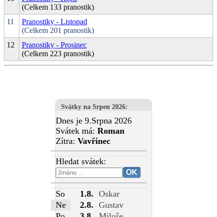
(Celkem 133 pranostik)
11
Pranostiky - Listopad
(Celkem 201 pranostik)
12
Pranostiky - Prosinec
(Celkem 223 pranostik)
Svátky na Srpen 2026
:
Dnes je 9.Srpna 2026
Svátek má:
Roman
Zítra:
Vavřinec
Hledat svátek:
So
1.8.
Oskar
Ne
2.8.
Gustav
Po
3.8.
Miluše