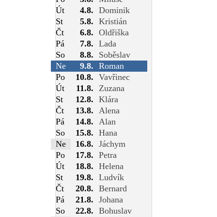
Út
4.8.
Dominik
St
5.8.
Kristián
Čt
6.8.
Oldřiška
Pá
7.8.
Lada
So
8.8.
Soběslav
Ne
9.8.
Roman
Po
10.8.
Vavřinec
Út
11.8.
Zuzana
St
12.8.
Klára
Čt
13.8.
Alena
Pá
14.8.
Alan
So
15.8.
Hana
Ne
16.8.
Jáchym
Po
17.8.
Petra
Út
18.8.
Helena
St
19.8.
Ludvík
Čt
20.8.
Bernard
Pá
21.8.
Johana
So
22.8.
Bohuslav