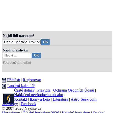
Najdi lidi narozené
Najdi přezdívku
Podrobnější hledání
Přihlásit
|
Registrovat
Lunární kalendář
Časté dotazy
|
Pravidla
|
Ochrana Osobních Údajů
|
Nahlášení nevhodného obsahu
Kontakt
|
Ikony a logo
|
Literatura
|
Astro-Seek.com
Astrology
|
Facebook
© 2007-2026 Najdise.cz
Horoskopy
|
Čínský horoskop 2026
|
Keltský horoskop
|
Osobní