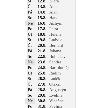
St
12.8.
Klára
Čt
13.8.
Alena
Pá
14.8.
Alan
So
15.8.
Hana
Ne
16.8.
Jáchym
Po
17.8.
Petra
Út
18.8.
Helena
St
19.8.
Ludvík
Čt
20.8.
Bernard
Pá
21.8.
Johana
So
22.8.
Bohuslav
Ne
23.8.
Sandra
Po
24.8.
Bartoloměj
Út
25.8.
Radim
St
26.8.
Luděk
Čt
27.8.
Otakar
Pá
28.8.
Augustýn
So
29.8.
Evelína
Ne
30.8.
Vladěna
Po
31.8.
Pavlína