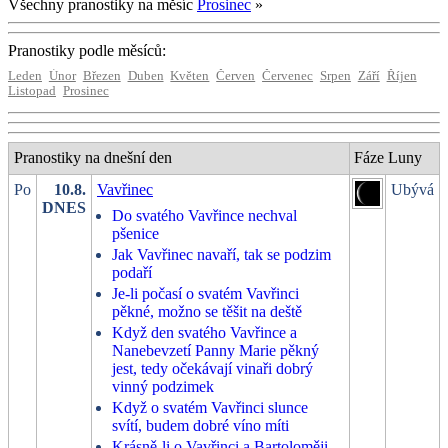
Všechny pranostiky na měsíc
Prosinec
»
Pranostiky podle měsíců:
Leden
Únor
Březen
Duben
Květen
Červen
Červenec
Srpen
Září
Říjen
Listopad
Prosinec
Pranostiky na dnešní den
Fáze Luny
Po
10.8.
Vavřinec
Ubývá
DNES
Do svatého Vavřince nechval
pšenice
Jak Vavřinec navaří, tak se podzim
podaří
Je-li počasí o svatém Vavřinci
pěkné, možno se těšit na deště
Když den svatého Vavřince a
Nanebevzetí Panny Marie pěkný
jest, tedy očekávají vinaři dobrý
vinný podzimek
Když o svatém Vavřinci slunce
svítí, budem dobré víno míti
Krásně-li o Vavřinci a Bartoloměji,