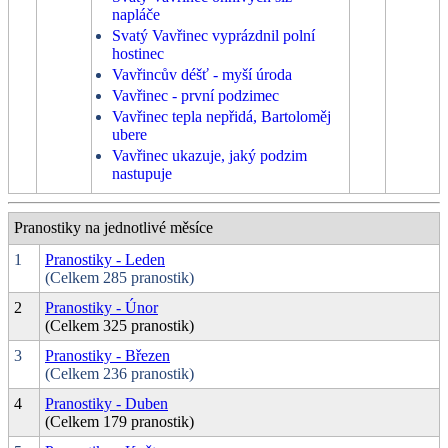
napláče
Svatý Vavřinec vyprázdnil polní
hostinec
Vavřincův déšť - myší úroda
Vavřinec - první podzimec
Vavřinec tepla nepřidá, Bartoloměj
ubere
Vavřinec ukazuje, jaký podzim
nastupuje
Pranostiky na jednotlivé měsíce
1
Pranostiky - Leden
(Celkem 285 pranostik)
2
Pranostiky - Únor
(Celkem 325 pranostik)
3
Pranostiky - Březen
(Celkem 236 pranostik)
4
Pranostiky - Duben
(Celkem 179 pranostik)