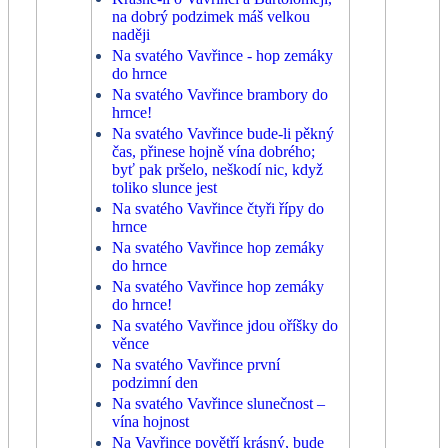
na dobrý podzimek máš velkou
naději
Na svatého Vavřince - hop zemáky
do hrnce
Na svatého Vavřince brambory do
hrnce!
Na svatého Vavřince bude-li pěkný
čas, přinese hojně vína dobrého;
byť pak pršelo, neškodí nic, když
toliko slunce jest
Na svatého Vavřince čtyři řípy do
hrnce
Na svatého Vavřince hop zemáky
do hrnce
Na svatého Vavřince hop zemáky
do hrnce!
Na svatého Vavřince jdou oříšky do
věnce
Na svatého Vavřince první
podzimní den
Na svatého Vavřince slunečnost –
vína hojnost
Na Vavřince povětří krásný, bude