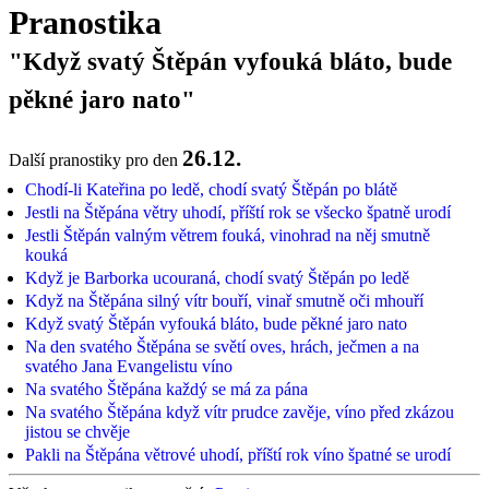
Pranostika
"Když svatý Štěpán vyfouká bláto, bude
pěkné jaro nato"
26.12.
Další pranostiky pro den
Chodí-li Kateřina po ledě, chodí svatý Štěpán po blátě
Jestli na Štěpána větry uhodí, příští rok se všecko špatně urodí
Jestli Štěpán valným větrem fouká, vinohrad na něj smutně
kouká
Když je Barborka ucouraná, chodí svatý Štěpán po ledě
Když na Štěpána silný vítr bouří, vinař smutně oči mhouří
Když svatý Štěpán vyfouká bláto, bude pěkné jaro nato
Na den svatého Štěpána se světí oves, hrách, ječmen a na
svatého Jana Evangelistu víno
Na svatého Štěpána každý se má za pána
Na svatého Štěpána když vítr prudce zavěje, víno před zkázou
jistou se chvěje
Pakli na Štěpána větrové uhodí, příští rok víno špatné se urodí