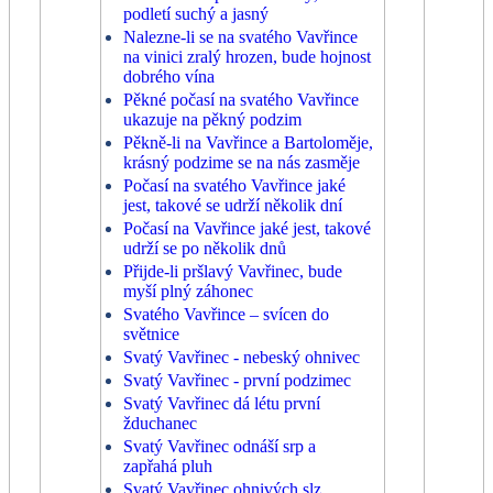
podletí suchý a jasný
Nalezne-li se na svatého Vavřince
na vinici zralý hrozen, bude hojnost
dobrého vína
Pěkné počasí na svatého Vavřince
ukazuje na pěkný podzim
Pěkně-li na Vavřince a Bartoloměje,
krásný podzime se na nás zasměje
Počasí na svatého Vavřince jaké
jest, takové se udrží několik dní
Počasí na Vavřince jaké jest, takové
udrží se po několik dnů
Přijde-li pršlavý Vavřinec, bude
myší plný záhonec
Svatého Vavřince – svícen do
světnice
Svatý Vavřinec - nebeský ohnivec
Svatý Vavřinec - první podzimec
Svatý Vavřinec dá létu první
žduchanec
Svatý Vavřinec odnáší srp a
zapřahá pluh
Svatý Vavřinec ohnivých slz