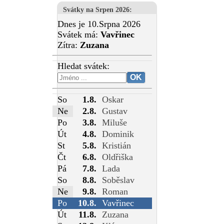
Svátky na Srpen 2026
:
Dnes je 10.Srpna 2026
Svátek má:
Vavřinec
Zítra:
Zuzana
Hledat svátek:
So
1.8.
Oskar
Ne
2.8.
Gustav
Po
3.8.
Miluše
Út
4.8.
Dominik
St
5.8.
Kristián
Čt
6.8.
Oldřiška
Pá
7.8.
Lada
So
8.8.
Soběslav
Ne
9.8.
Roman
Po
10.8.
Vavřinec
Út
11.8.
Zuzana