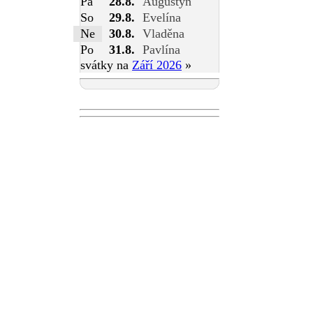
Pá
28.8.
Augustýn
So
29.8.
Evelína
Ne
30.8.
Vladěna
Po
31.8.
Pavlína
svátky na
Září 2026
»