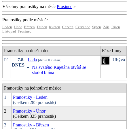
Všechny pranostiky na měsíc
Prosinec
»
Pranostiky podle měsíců:
Leden
Únor
Březen
Duben
Květen
Červen
Červenec
Srpen
Září
Říjen
Listopad
Prosinec
Pranostiky na dnešní den
Fáze Luny
Pá
7.8.
Lada
Ubývá
(dříve Kajetán)
DNES
Na svatého Kajetána otvírá se
stodol brána
Pranostiky na jednotlivé měsíce
1
Pranostiky - Leden
(Celkem 285 pranostik)
2
Pranostiky - Únor
(Celkem 325 pranostik)
3
Pranostiky - Březen