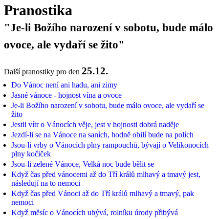
Pranostika
"Je-li Božího narození v sobotu, bude málo
ovoce, ale vydaří se žito"
25.12.
Další pranostiky pro den
Do Vánoc není ani hadu, ani zimy
Jasné vánoce - hojnost vína a ovoce
Je-li Božího narození v sobotu, bude málo ovoce, ale vydaří se
žito
Jestli vítr o Vánocích věje, jest v hojnosti dobrá naděje
Jezdí-li se na Vánoce na saních, hodně obilí bude na polích
Jsou-li vrby o Vánocích plny rampouchů, bývají o Velikonocích
plny kočiček
Jsou-li zelené Vánoce, Velká noc bude bělit se
Když čas před vánocemi až do Tří králů mlhavý a tmavý jest,
následují na to nemoci
Když čas před Vánoci až do Tří králů mlhavý a tmavý, pak
nemoci
Když měsíc o Vánocích ubývá, rolníku úrody přibývá