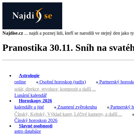
Najdise.cz
... najdi a poznej lidi, kteří se narodili ve stejný den jako ty 
Pranostika 30.11. Sníh na svaté
Astrologie
online
Osobní horoskop (radix)
Partnerský horosk
solár, direkce, revoluce, kompozit a další ...
Lunární kalendář
Horoskopy 2026
kalendáře a jiné
Znamení zvěrokruhu
Partnerský 
Čínský, Keltský, Výklad karet, Léčivé kameny, a další ...
Čínský horoskop 2026
Slavné osobnosti
astro databáze