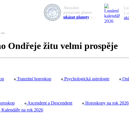
Aktuální
Lu
postavení planet
Lu
ukázat planety
»
uká
...
ho Ondřeje žitu velmi prospěje
op
Tranzitní horoskop
Psychologická astrologie
Onl
horoskop
Ascendent a Descendent
Horoskopy na rok 2026
Kalendáře na rok 2026