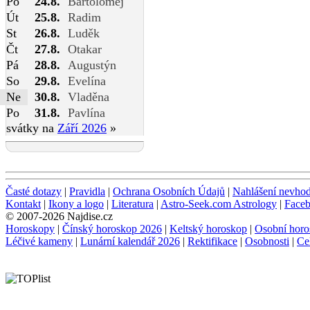
Po
24.8.
Bartoloměj
Út
25.8.
Radim
St
26.8.
Luděk
Čt
27.8.
Otakar
Pá
28.8.
Augustýn
So
29.8.
Evelína
Ne
30.8.
Vladěna
Po
31.8.
Pavlína
svátky na
Září 2026
»
Časté dotazy
|
Pravidla
|
Ochrana Osobních Údajů
|
Nahlášení nevho
Kontakt
|
Ikony a logo
|
Literatura
|
Astro-Seek.com Astrology
|
Face
© 2007-2026 Najdise.cz
Horoskopy
|
Čínský horoskop 2026
|
Keltský horoskop
|
Osobní horo
Léčivé kameny
|
Lunární kalendář 2026
|
Rektifikace
|
Osobnosti
|
Ce