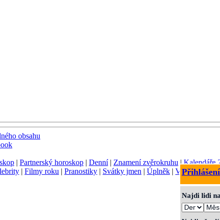
dného obsahu
book
skop
|
Partnerský horoskop
|
Denní
|
Znamení zvěrokruhu
|
Kalendáře 
lebrity
|
Filmy roku
|
Pranostiky
|
Svátky jmen
|
Úplněk
|
Význam jmen
Přihlášení
Najdi lidi 