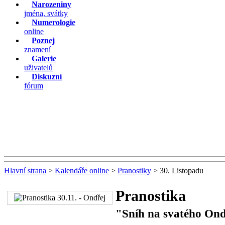
Narozeniny
jména, svátky
Numerologie
online
Poznej
znamení
Galerie
uživatelů
Diskuzní
fórum
Hlavní strana
>
Kalendáře online
>
Pranostiky
> 30. Listopadu
Pranostika
"Sníh na svatého Ondř