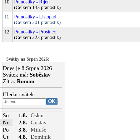
10
Pranostiky - Říjen
(Celkem 133 pranostik)
11
Pranostiky - Listopad
(Celkem 201 pranostik)
12
Pranostiky - Prosinec
(Celkem 223 pranostik)
Svátky na Srpen 2026
:
Dnes je 8.Srpna 2026
Svátek má:
Soběslav
Zítra:
Roman
Hledat svátek:
So
1.8.
Oskar
Ne
2.8.
Gustav
Po
3.8.
Miluše
Út
4.8.
Dominik