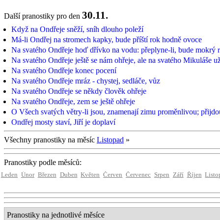
30.11.
Další pranostiky pro den
Když na Ondřeje sněží, sníh dlouho poleží
Má-li Ondřej na stromech kapky, bude příští rok hodně ovoce
Na svatého Ondřeje hoď dřívko na vodu: přeplyne-li, bude mokrý ro
Na svatého Ondřeje ještě se nám ohřeje, ale na svatého Mikuláše už
Na svatého Ondřeje konec pocení
Na svatého Ondřeje mráz - chystej, sedláče, vůz
Na svatého Ondřeje se někdy člověk ohřeje
Na svatého Ondřeje, zem se ještě ohřeje
O Všech svatých větry-li jsou, znamenají zimu proměnlivou; přijdo
Ondřej mosty staví, Jiří je doplaví
Všechny pranostiky na měsíc
Listopad
»
Pranostiky podle měsíců:
Leden
Únor
Březen
Duben
Květen
Červen
Červenec
Srpen
Září
Říjen
Listo
Pranostiky na jednotlivé měsíce