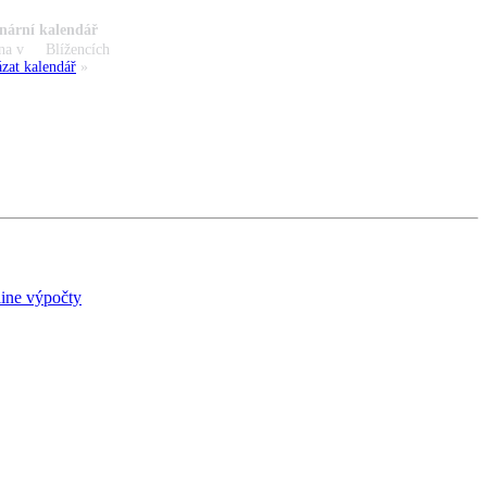
nární kalendář
na v
Blížencích
zat kalendář
»
ine výpočty