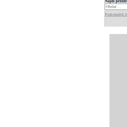
Najdi přezd
Podrobnější h