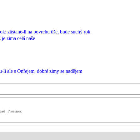
k; zůstane-li na povrchu tiše, bude suchý rok
 je zima celá naše
u-li ale s Onřejem, dobré zimy se nadějem
pad
Prosinec