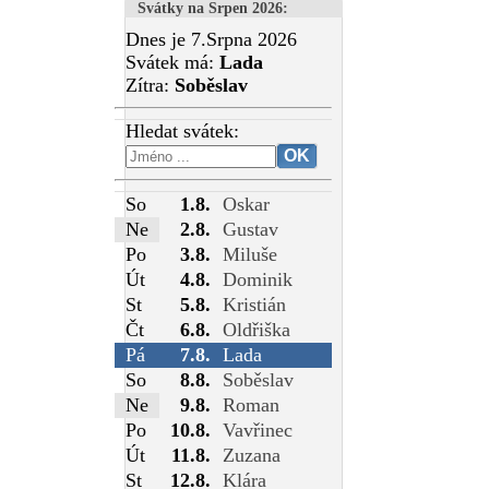
Svátky na Srpen 2026
:
Dnes je 7.Srpna 2026
Svátek má:
Lada
Zítra:
Soběslav
Hledat svátek:
So
1.8.
Oskar
Ne
2.8.
Gustav
Po
3.8.
Miluše
Út
4.8.
Dominik
St
5.8.
Kristián
Čt
6.8.
Oldřiška
Pá
7.8.
Lada
So
8.8.
Soběslav
Ne
9.8.
Roman
Po
10.8.
Vavřinec
Út
11.8.
Zuzana
St
12.8.
Klára