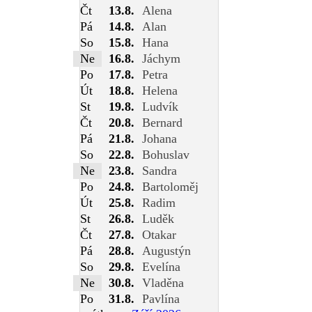
Čt
13.8.
Alena
Pá
14.8.
Alan
So
15.8.
Hana
Ne
16.8.
Jáchym
Po
17.8.
Petra
Út
18.8.
Helena
St
19.8.
Ludvík
Čt
20.8.
Bernard
Pá
21.8.
Johana
So
22.8.
Bohuslav
Ne
23.8.
Sandra
Po
24.8.
Bartoloměj
Út
25.8.
Radim
St
26.8.
Luděk
Čt
27.8.
Otakar
Pá
28.8.
Augustýn
So
29.8.
Evelína
Ne
30.8.
Vladěna
Po
31.8.
Pavlína