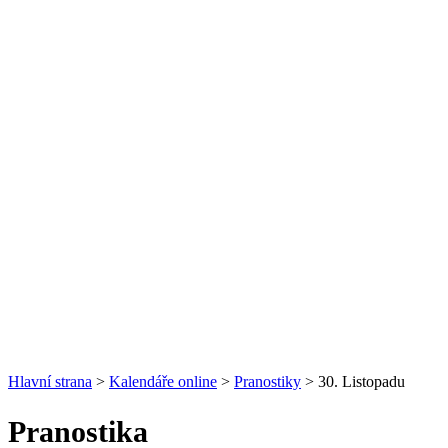
Hlavní strana
>
Kalendáře online
>
Pranostiky
> 30. Listopadu
Pranostika