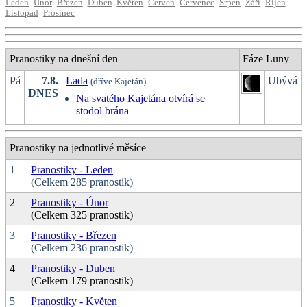
Leden
Únor
Březen
Duben
Květen
Červen
Červenec
Srpen
Září
Říjen
Listopad
Prosinec
Pranostiky na dnešní den
Fáze Luny
Pá
7.8.
Lada
Ubývá
(dříve Kajetán)
DNES
Na svatého Kajetána otvírá se
stodol brána
Pranostiky na jednotlivé měsíce
1
Pranostiky - Leden
(Celkem 285 pranostik)
2
Pranostiky - Únor
(Celkem 325 pranostik)
3
Pranostiky - Březen
(Celkem 236 pranostik)
4
Pranostiky - Duben
(Celkem 179 pranostik)
5
Pranostiky - Květen