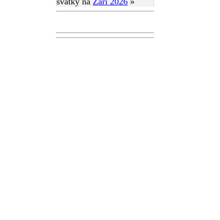
svátky na
Září 2026
»