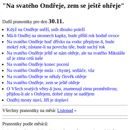
"Na svatého Ondřeje, zem se ještě ohřeje"
30.11.
Další pranostiky pro den
Když na Ondřeje sněží, sníh dlouho poleží
Má-li Ondřej na stromech kapky, bude příští rok hodně ovoce
Na svatého Ondřeje hoď dřívko na vodu: přeplyne-li, bude
mokrý rok; zůstane-li na povrchu tiše, bude suchý rok
Na svatého Ondřeje ještě se nám ohřeje, ale na svatého Mikuláše
už je zima celá naše
Na svatého Ondřeje konec pocení
Na svatého Ondřeje mráz - chystej, sedláče, vůz
Na svatého Ondřeje se někdy člověk ohřeje
Na svatého Ondřeje, zem se ještě ohřeje
O Všech svatých větry-li jsou, znamenají zimu proměnlivou;
přijdou-li ale s Onřejem, dobré zimy se nadějem
Ondřej mosty staví, Jiří je doplaví
Všechny pranostiky na měsíc
Listopad
»
Pranostiky podle měsíců: