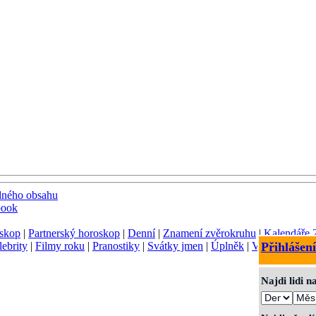
dného obsahu
book
skop
|
Partnerský horoskop
|
Denní
|
Znamení zvěrokruhu
|
Kalendáře 
lebrity
|
Filmy roku
|
Pranostiky
|
Svátky jmen
|
Úplněk
|
Význam jmen
Přihlášení
Najdi lidi 