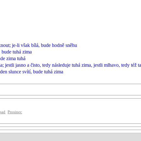
nout; je-li však bílá, bude hodně sněhu
, bude tuhá zima
ude zima tuhá
 jestli jasno a čisto, tedy následuje tuhá zima, jestli mlhavo, tedy též 
 den slunce svítí, bude tuhá zima
pad
Prosinec