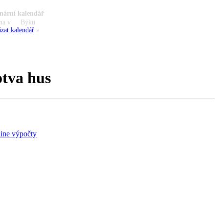
nární kalendář
na v
Býku
zat kalendář
»
otva hus
ine výpočty