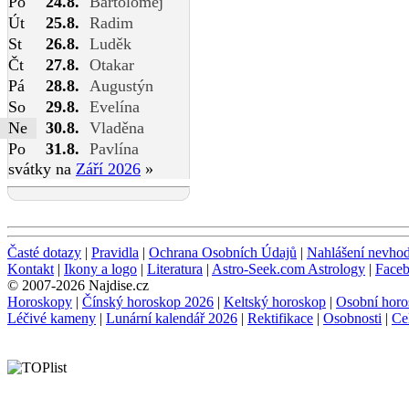
Po
24.8.
Bartoloměj
Út
25.8.
Radim
St
26.8.
Luděk
Čt
27.8.
Otakar
Pá
28.8.
Augustýn
So
29.8.
Evelína
Ne
30.8.
Vladěna
Po
31.8.
Pavlína
svátky na
Září 2026
»
Časté dotazy
|
Pravidla
|
Ochrana Osobních Údajů
|
Nahlášení nevho
Kontakt
|
Ikony a logo
|
Literatura
|
Astro-Seek.com Astrology
|
Face
© 2007-2026 Najdise.cz
Horoskopy
|
Čínský horoskop 2026
|
Keltský horoskop
|
Osobní horo
Léčivé kameny
|
Lunární kalendář 2026
|
Rektifikace
|
Osobnosti
|
Ce