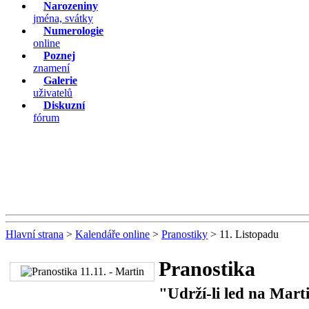
Narozeniny
jména, svátky
Numerologie
online
Poznej
znamení
Galerie
uživatelů
Diskuzní
fórum
Hlavní strana
>
Kalendáře online
>
Pranostiky
> 11. Listopadu
Pranostika
"Udrží-li led na Mart