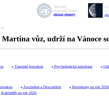
Aktuální
Lu
postavení planet
Lu
ukázat planety
»
uká
...
na Martina vůz, udrží na Vánoce s
op
Tranzitní horoskop
Psychologická astrologie
Onl
horoskop
Ascendent a Descendent
Horoskopy na rok 2026
Kalendáře na rok 2026