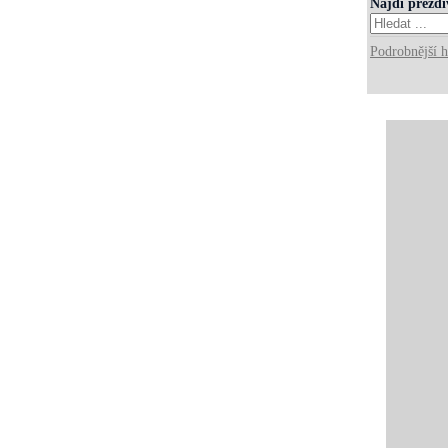
Najdi přezd
Podrobnější h