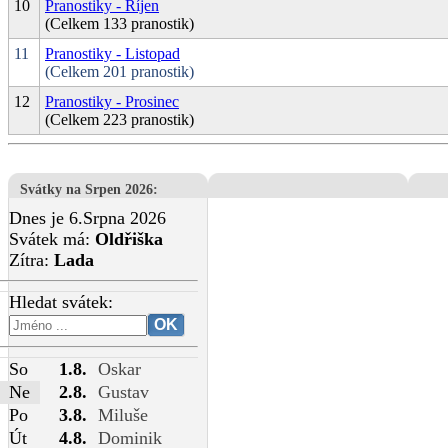
10
Pranostiky - Říjen
(Celkem 133 pranostik)
11
Pranostiky - Listopad
(Celkem 201 pranostik)
12
Pranostiky - Prosinec
(Celkem 223 pranostik)
Svátky na Srpen 2026
:
Dnes je 6.Srpna 2026
Svátek má:
Oldřiška
Zítra:
Lada
Hledat svátek:
So
1.8.
Oskar
Ne
2.8.
Gustav
Po
3.8.
Miluše
Út
4.8.
Dominik