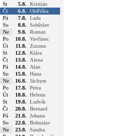
St
5.8.
Kristián
Čt
6.8.
Oldřiška
Pá
7.8.
Lada
So
8.8.
Soběslav
Ne
9.8.
Roman
Po
10.8.
Vavřinec
Út
11.8.
Zuzana
St
12.8.
Klára
Čt
13.8.
Alena
Pá
14.8.
Alan
So
15.8.
Hana
Ne
16.8.
Jáchym
Po
17.8.
Petra
Út
18.8.
Helena
St
19.8.
Ludvík
Čt
20.8.
Bernard
Pá
21.8.
Johana
So
22.8.
Bohuslav
Ne
23.8.
Sandra