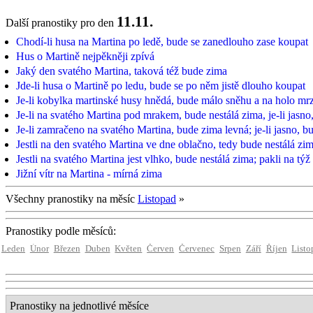
11.11.
Další pranostiky pro den
Chodí-li husa na Martina po ledě, bude se zanedlouho zase koupat
Hus o Martině nejpěkněji zpívá
Jaký den svatého Martina, taková též bude zima
Jde-li husa o Martině po ledu, bude se po něm jistě dlouho koupat
Je-li kobylka martinské husy hnědá, bude málo sněhu a na holo mrz
Je-li na svatého Martina pod mrakem, bude nestálá zima, je-li jasno
Je-li zamračeno na svatého Martina, bude zima levná; je-li jasno, b
Jestli na den svatého Martina ve dne oblačno, tedy bude nestálá zima;
Jestli na svatého Martina jest vlhko, bude nestálá zima; pakli na týž
Jižní vítr na Martina - mírná zima
Všechny pranostiky na měsíc
Listopad
»
Pranostiky podle měsíců:
Leden
Únor
Březen
Duben
Květen
Červen
Červenec
Srpen
Září
Říjen
Listo
Pranostiky na jednotlivé měsíce