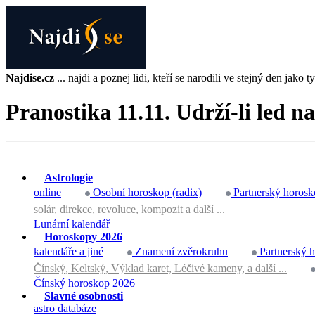
Najdise.cz
... najdi a poznej lidi, kteří se narodili ve stejný den jako ty 
Pranostika 11.11. Udrží-li led 
Astrologie
online
Osobní horoskop (radix)
Partnerský horosk
solár, direkce, revoluce, kompozit a další ...
Lunární kalendář
Horoskopy 2026
kalendáře a jiné
Znamení zvěrokruhu
Partnerský 
Čínský, Keltský, Výklad karet, Léčivé kameny, a další ...
Čínský horoskop 2026
Slavné osobnosti
astro databáze