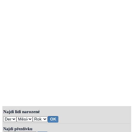
Najdi lidi narozené
Najdi přezdívku