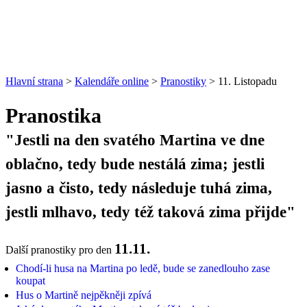
Hlavní strana
>
Kalendáře online
>
Pranostiky
> 11. Listopadu
Pranostika
"Jestli na den svatého Martina ve dne
oblačno, tedy bude nestálá zima; jestli
jasno a čisto, tedy následuje tuhá zima,
jestli mlhavo, tedy též taková zima přijde"
11.11.
Další pranostiky pro den
Chodí-li husa na Martina po ledě, bude se zanedlouho zase
koupat
Hus o Martině nejpěkněji zpívá