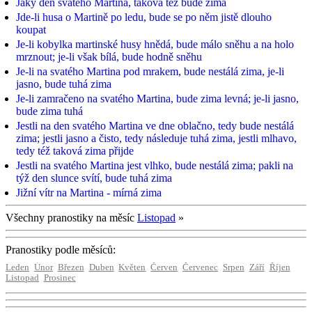
Jaký den svatého Martina, taková též bude zima
Jde-li husa o Martině po ledu, bude se po něm jistě dlouho
koupat
Je-li kobylka martinské husy hnědá, bude málo sněhu a na holo
mrznout; je-li však bílá, bude hodně sněhu
Je-li na svatého Martina pod mrakem, bude nestálá zima, je-li
jasno, bude tuhá zima
Je-li zamračeno na svatého Martina, bude zima levná; je-li jasno,
bude zima tuhá
Jestli na den svatého Martina ve dne oblačno, tedy bude nestálá
zima; jestli jasno a čisto, tedy následuje tuhá zima, jestli mlhavo,
tedy též taková zima přijde
Jestli na svatého Martina jest vlhko, bude nestálá zima; pakli na
týž den slunce svítí, bude tuhá zima
Jižní vítr na Martina - mírná zima
Všechny pranostiky na měsíc
Listopad
»
Pranostiky podle měsíců:
Leden
Únor
Březen
Duben
Květen
Červen
Červenec
Srpen
Září
Říjen
Listopad
Prosinec