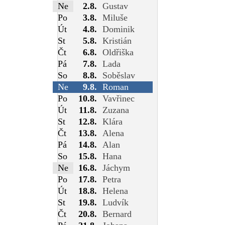
Ne
2.8.
Gustav
Po
3.8.
Miluše
Út
4.8.
Dominik
St
5.8.
Kristián
Čt
6.8.
Oldřiška
Pá
7.8.
Lada
So
8.8.
Soběslav
Ne
9.8.
Roman
Po
10.8.
Vavřinec
Út
11.8.
Zuzana
St
12.8.
Klára
Čt
13.8.
Alena
Pá
14.8.
Alan
So
15.8.
Hana
Ne
16.8.
Jáchym
Po
17.8.
Petra
Út
18.8.
Helena
St
19.8.
Ludvík
Čt
20.8.
Bernard