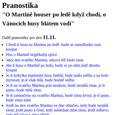
Pranostika
"O Martině houser po ledě když chodí, o
Vánocích husy blátem vodí"
11.11.
Další pranostiky pro den
Chodí-li husa na Martina po ledě, bude se zanedlouho zase
koupat
Hus o Martině nejpěkněji zpívá
Jaký den svatého Martina, taková též bude zima
Jde-li husa o Martině po ledu, bude se po něm jistě dlouho
koupat
Je-li kobylka martinské husy hnědá, bude málo sněhu a na holo
mrznout; je-li však bílá, bude hodně sněhu
Je-li na svatého Martina pod mrakem, bude nestálá zima, je-li
jasno, bude tuhá zima
Je-li zamračeno na svatého Martina, bude zima levná; je-li jasno,
bude zima tuhá
Jestli na den svatého Martina ve dne oblačno, tedy bude nestálá
zima; jestli jasno a čisto, tedy následuje tuhá zima, jestli mlhavo,
tedy též taková zima přijde