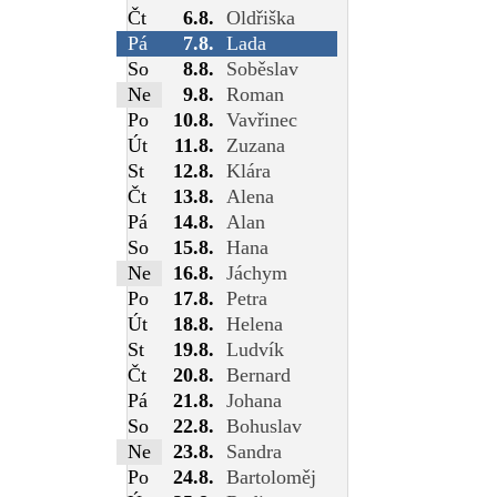
Čt
6.8.
Oldřiška
Pá
7.8.
Lada
So
8.8.
Soběslav
Ne
9.8.
Roman
Po
10.8.
Vavřinec
Út
11.8.
Zuzana
St
12.8.
Klára
Čt
13.8.
Alena
Pá
14.8.
Alan
So
15.8.
Hana
Ne
16.8.
Jáchym
Po
17.8.
Petra
Út
18.8.
Helena
St
19.8.
Ludvík
Čt
20.8.
Bernard
Pá
21.8.
Johana
So
22.8.
Bohuslav
Ne
23.8.
Sandra
Po
24.8.
Bartoloměj