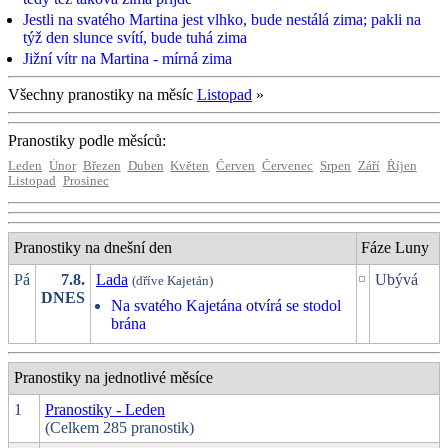
Jestli na svatého Martina jest vlhko, bude nestálá zima; pakli na
týž den slunce svítí, bude tuhá zima
Jižní vítr na Martina - mírná zima
Všechny pranostiky na měsíc
Listopad
»
Pranostiky podle měsíců:
Leden
Únor
Březen
Duben
Květen
Červen
Červenec
Srpen
Září
Říjen
Listopad
Prosinec
Pranostiky na dnešní den
Fáze Luny
Pá
7.8.
Lada
Ubývá
(dříve Kajetán)
DNES
Na svatého Kajetána otvírá se stodol
brána
Pranostiky na jednotlivé měsíce
1
Pranostiky - Leden
(Celkem 285 pranostik)