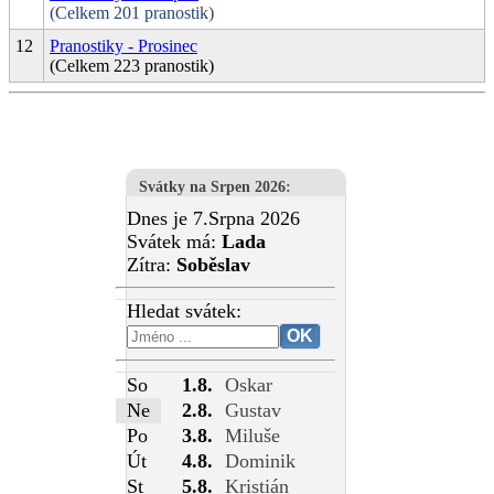
(Celkem 201 pranostik)
12
Pranostiky - Prosinec
(Celkem 223 pranostik)
Svátky na Srpen 2026
:
Dnes je 7.Srpna 2026
Svátek má:
Lada
Zítra:
Soběslav
Hledat svátek:
So
1.8.
Oskar
Ne
2.8.
Gustav
Po
3.8.
Miluše
Út
4.8.
Dominik
St
5.8.
Kristián