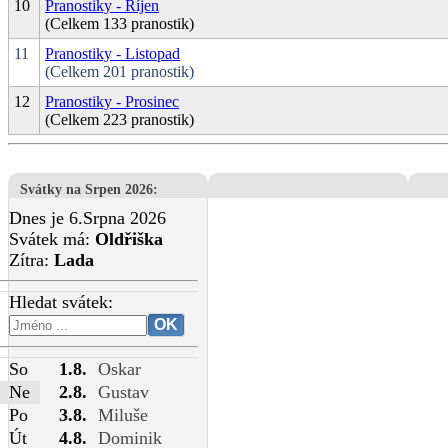
10
Pranostiky - Říjen
(Celkem 133 pranostik)
11
Pranostiky - Listopad
(Celkem 201 pranostik)
12
Pranostiky - Prosinec
(Celkem 223 pranostik)
Svátky na Srpen 2026
:
Dnes je 6.Srpna 2026
Svátek má:
Oldřiška
Zítra:
Lada
Hledat svátek:
So
1.8.
Oskar
Ne
2.8.
Gustav
Po
3.8.
Miluše
Út
4.8.
Dominik