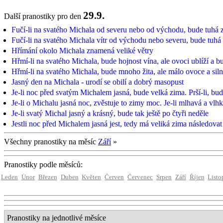
29.9.
Další pranostiky pro den
Fučí-li na svatého Michala od severu nebo od východu, bude tuhá 
Fučí-li na svatého Michala vítr od východu nebo severu, bude tuhá
Hřímání okolo Michala znamená veliké větry
Hřmí-li na svatého Michala, bude hojnost vína, ale ovoci ublíží a b
Hřmí-li na svatého Michala, bude mnoho žita, ale málo ovoce a siln
Jasný den na Michala - urodí se obilí a dobrý masopust
Je-li noc před svatým Michalem jasná, bude velká zima. Prší-li, bu
Je-li o Michalu jasná noc, zvěstuje to zimy moc. Je-li mlhavá a vl
Je-li svatý Michal jasný a krásný, bude tak ještě po čtyři neděle
Jestli noc před Michalem jasná jest, tedy má veliká zima následovat
Všechny pranostiky na měsíc
Září
»
Pranostiky podle měsíců:
Leden
Únor
Březen
Duben
Květen
Červen
Červenec
Srpen
Září
Říjen
Listo
Pranostiky na jednotlivé měsíce