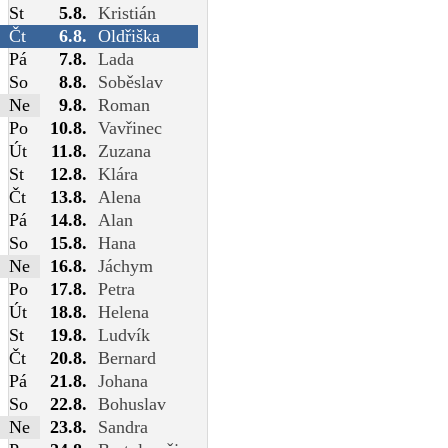
St
5.8.
Kristián
Čt
6.8.
Oldřiška
Pá
7.8.
Lada
So
8.8.
Soběslav
Ne
9.8.
Roman
Po
10.8.
Vavřinec
Út
11.8.
Zuzana
St
12.8.
Klára
Čt
13.8.
Alena
Pá
14.8.
Alan
So
15.8.
Hana
Ne
16.8.
Jáchym
Po
17.8.
Petra
Út
18.8.
Helena
St
19.8.
Ludvík
Čt
20.8.
Bernard
Pá
21.8.
Johana
So
22.8.
Bohuslav
Ne
23.8.
Sandra