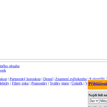
dného obsahu
book
skop
|
Partnerský horoskop
|
Denní
|
Znamení zvěrokruhu
|
Kalendáře 
lebrity
|
Filmy roku
|
Pranostiky
|
Svátky jmen
|
Úplněk
|
Význam jmen
Přihlášení
Najdi lidi 