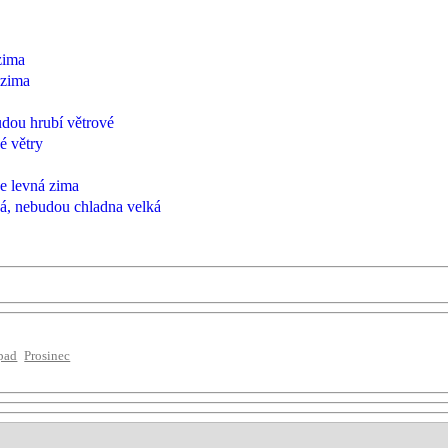
zima
 zima
udou hrubí větrové
é větry
de levná zima
hká, nebudou chladna velká
pad
Prosinec