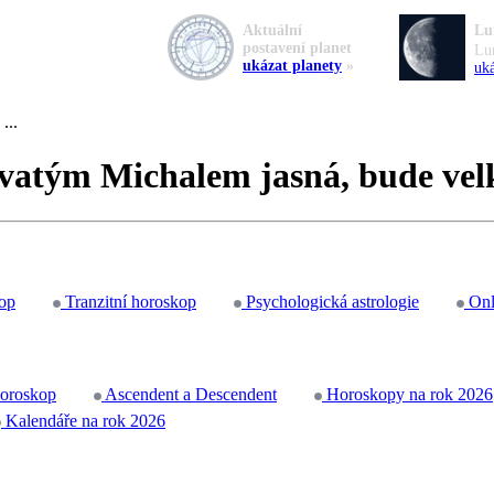
Aktuální
Lu
postavení planet
Lu
ukázat planety
»
uká
...
 svatým Michalem jasná, bude velk
op
Tranzitní horoskop
Psychologická astrologie
Onl
horoskop
Ascendent a Descendent
Horoskopy na rok 2026
Kalendáře na rok 2026