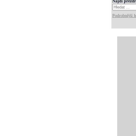
Najdi přezd
Podrobnější h