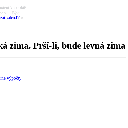
nární kalendář
na v
Býku
zat kalendář
»
á zima. Prší-li, bude levná zima
ine výpočty