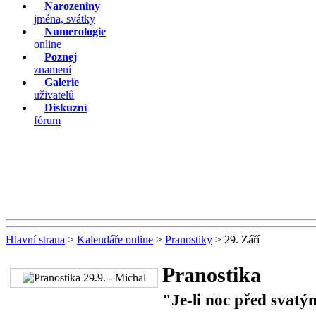
Narozeniny
jména, svátky
Numerologie
online
Poznej
znamení
Galerie
uživatelů
Diskuzní
fórum
Hlavní strana
>
Kalendáře online
>
Pranostiky
> 29. Září
Pranostika
"Je-li noc před svatý