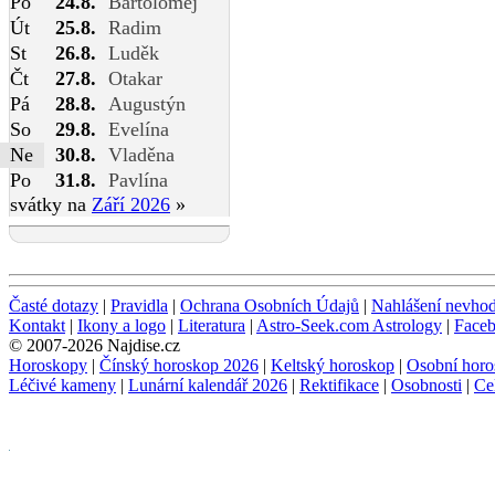
Po
24.8.
Bartoloměj
Út
25.8.
Radim
St
26.8.
Luděk
Čt
27.8.
Otakar
Pá
28.8.
Augustýn
So
29.8.
Evelína
Ne
30.8.
Vladěna
Po
31.8.
Pavlína
svátky na
Září 2026
»
Časté dotazy
|
Pravidla
|
Ochrana Osobních Údajů
|
Nahlášení nevho
Kontakt
|
Ikony a logo
|
Literatura
|
Astro-Seek.com Astrology
|
Face
© 2007-2026 Najdise.cz
Horoskopy
|
Čínský horoskop 2026
|
Keltský horoskop
|
Osobní horo
Léčivé kameny
|
Lunární kalendář 2026
|
Rektifikace
|
Osobnosti
|
Ce