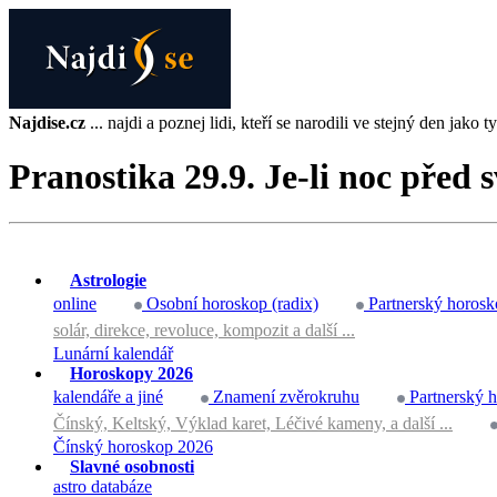
Najdise.cz
... najdi a poznej lidi, kteří se narodili ve stejný den jako ty 
Pranostika 29.9. Je-li noc před
Astrologie
online
Osobní horoskop (radix)
Partnerský horosk
solár, direkce, revoluce, kompozit a další ...
Lunární kalendář
Horoskopy 2026
kalendáře a jiné
Znamení zvěrokruhu
Partnerský 
Čínský, Keltský, Výklad karet, Léčivé kameny, a další ...
Čínský horoskop 2026
Slavné osobnosti
astro databáze