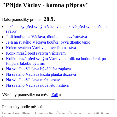
"Přijde Václav - kamna připrav"
28.9.
Další pranostiky pro den
Jaké mrazy před svatým Václavem, takové před svatodušními
svátky
Je-li bouřka na Václava, dlouho teplo zvěstovává
Je-li na svatého Václava bouřka, bývá dlouho teplo
Kolem svatého Václava, nové léto nastává
Kolik mrazů před svatým Václavem,
Kolik mrazů před svatým Václavem, tolik na budoucí rok po
Filipu a Jakubu býti má
Na svatého Václava bývá bláta záplava
Na svatého Václava každá pláňka dozrává
Na svatého Václava mráz nastává
Na svatého Václava nové léto nastává
Všechny pranostiky na měsíc
Září
»
Pranostiky podle měsíců:
Leden
Únor
Březen
Duben
Květen
Červen
Červenec
Srpen
Září
Říjen