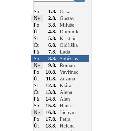
So
1.8.
Oskar
Ne
2.8.
Gustav
Po
3.8.
Miluše
Út
4.8.
Dominik
St
5.8.
Kristián
Čt
6.8.
Oldřiška
Pá
7.8.
Lada
So
8.8.
Soběslav
Ne
9.8.
Roman
Po
10.8.
Vavřinec
Út
11.8.
Zuzana
St
12.8.
Klára
Čt
13.8.
Alena
Pá
14.8.
Alan
So
15.8.
Hana
Ne
16.8.
Jáchym
Po
17.8.
Petra
Út
18.8.
Helena