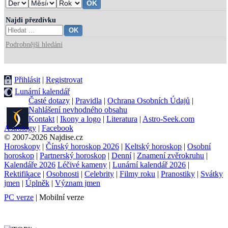
Najdi přezdívku
Podrobnější hledání
Přihlásit
|
Registrovat
Lunární kalendář
Časté dotazy
|
Pravidla
|
Ochrana Osobních Údajů
|
Nahlášení nevhodného obsahu
Kontakt
|
Ikony a logo
|
Literatura
|
Astro-Seek.com
Astrology
|
Facebook
© 2007-2026 Najdise.cz
Horoskopy
|
Čínský horoskop 2026
|
Keltský horoskop
|
Osobní
horoskop
|
Partnerský horoskop
|
Denní
|
Znamení zvěrokruhu
|
Kalendáře 2026
Léčivé kameny
|
Lunární kalendář 2026
|
Rektifikace
|
Osobnosti
|
Celebrity
|
Filmy roku
|
Pranostiky
|
Svátky
jmen
|
Úplněk
|
Význam jmen
PC verze
| Mobilní verze