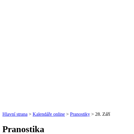
Hlavní strana
>
Kalendáře online
>
Pranostiky
> 28. Září
Pranostika