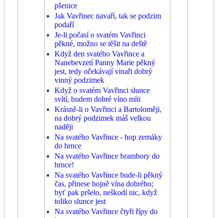
pšenice
Jak Vavřinec navaří, tak se podzim
podaří
Je-li počasí o svatém Vavřinci
pěkné, možno se těšit na deště
Když den svatého Vavřince a
Nanebevzetí Panny Marie pěkný
jest, tedy očekávají vinaři dobrý
vinný podzimek
Když o svatém Vavřinci slunce
svítí, budem dobré víno míti
Krásně-li o Vavřinci a Bartoloměji,
na dobrý podzimek máš velkou
naději
Na svatého Vavřince - hop zemáky
do hrnce
Na svatého Vavřince brambory do
hrnce!
Na svatého Vavřince bude-li pěkný
čas, přinese hojně vína dobrého;
byť pak pršelo, neškodí nic, když
toliko slunce jest
Na svatého Vavřince čtyři řípy do