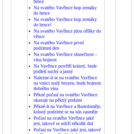
hrnce
Na svatého Vavřince hop zemáky
do hrnce
Na svatého Vavřince hop zemáky
do hrnce!
Na svatého Vavřince jdou oříšky do
věnce
Na svatého Vavřince první
podzimní den
Na svatého Vavřince slunečnost –
vína hojnost
Na Vavřince povětří krásný, bude
podletí suchý a jasný
Nalezne-li se na svatého Vavřince
na vinici zralý hrozen, bude hojnost
dobrého vína
Pěkné počasí na svatého Vavřince
ukazuje na pěkný podzim
Pěkně-li na Vavřince a Bartoloměje,
krásný podzime se na nás zasměje
Počasí na svatého Vavřince jaké
jest, takové se udrží několik dní
Počasí na Vavřince jaké jest, takové