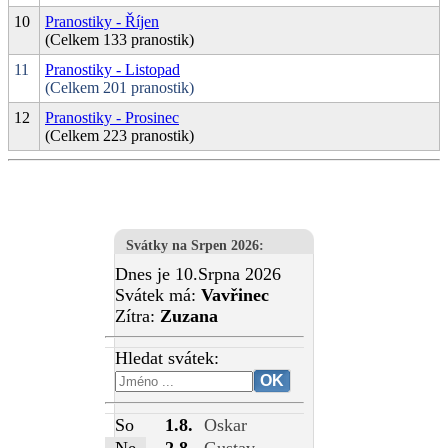
10
Pranostiky - Říjen
(Celkem 133 pranostik)
11
Pranostiky - Listopad
(Celkem 201 pranostik)
12
Pranostiky - Prosinec
(Celkem 223 pranostik)
Svátky na Srpen 2026
:
Dnes je 10.Srpna 2026
Svátek má:
Vavřinec
Zítra:
Zuzana
Hledat svátek:
So
1.8.
Oskar
Ne
2.8.
Gustav