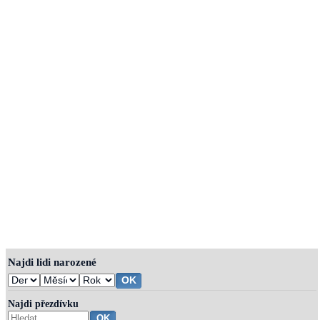
Najdi lidi narozené
Najdi přezdívku