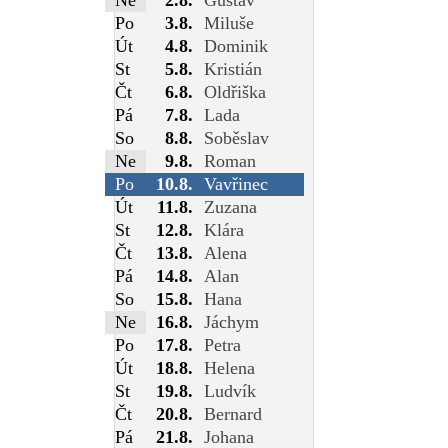
Po
3.8.
Miluše
Út
4.8.
Dominik
St
5.8.
Kristián
Čt
6.8.
Oldřiška
Pá
7.8.
Lada
So
8.8.
Soběslav
Ne
9.8.
Roman
Po
10.8.
Vavřinec
Út
11.8.
Zuzana
St
12.8.
Klára
Čt
13.8.
Alena
Pá
14.8.
Alan
So
15.8.
Hana
Ne
16.8.
Jáchym
Po
17.8.
Petra
Út
18.8.
Helena
St
19.8.
Ludvík
Čt
20.8.
Bernard
Pá
21.8.
Johana