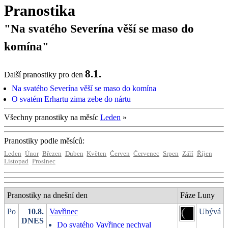
Pranostika
"Na svatého Severína věší se maso do
komína"
8.1.
Další pranostiky pro den
Na svatého Severína věší se maso do komína
O svatém Erhartu zima zebe do nártu
Všechny pranostiky na měsíc
Leden
»
Pranostiky podle měsíců:
Leden
Únor
Březen
Duben
Květen
Červen
Červenec
Srpen
Září
Říjen
Listopad
Prosinec
Pranostiky na dnešní den
Fáze Luny
Po
10.8.
Vavřinec
Ubývá
DNES
Do svatého Vavřince nechval