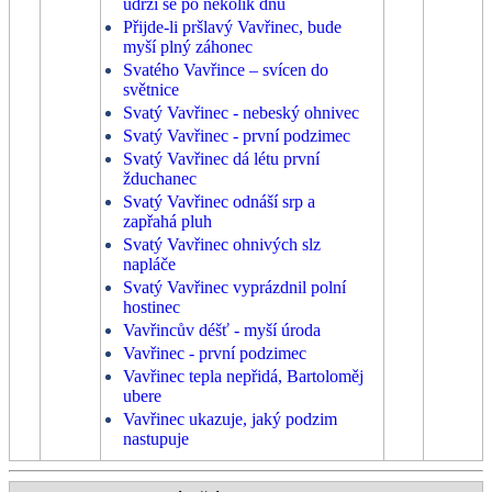
udrží se po několik dnů
Přijde-li pršlavý Vavřinec, bude
myší plný záhonec
Svatého Vavřince – svícen do
světnice
Svatý Vavřinec - nebeský ohnivec
Svatý Vavřinec - první podzimec
Svatý Vavřinec dá létu první
žduchanec
Svatý Vavřinec odnáší srp a
zapřahá pluh
Svatý Vavřinec ohnivých slz
napláče
Svatý Vavřinec vyprázdnil polní
hostinec
Vavřincův déšť - myší úroda
Vavřinec - první podzimec
Vavřinec tepla nepřidá, Bartoloměj
ubere
Vavřinec ukazuje, jaký podzim
nastupuje