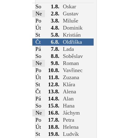
So
1.8.
Oskar
Ne
2.8.
Gustav
Po
3.8.
Miluše
Út
4.8.
Dominik
St
5.8.
Kristián
Čt
6.8.
Oldřiška
Pá
7.8.
Lada
So
8.8.
Soběslav
Ne
9.8.
Roman
Po
10.8.
Vavřinec
Út
11.8.
Zuzana
St
12.8.
Klára
Čt
13.8.
Alena
Pá
14.8.
Alan
So
15.8.
Hana
Ne
16.8.
Jáchym
Po
17.8.
Petra
Út
18.8.
Helena
St
19.8.
Ludvík