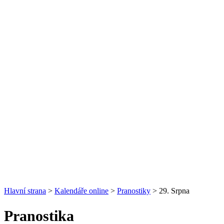
Hlavní strana
>
Kalendáře online
>
Pranostiky
> 29. Srpna
Pranostika