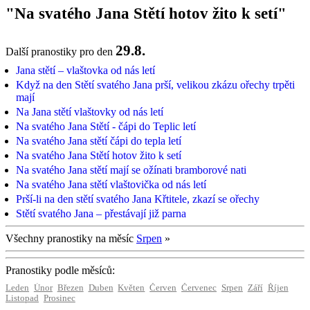
"Na svatého Jana Stětí hotov žito k setí"
29.8.
Další pranostiky pro den
Jana stětí – vlaštovka od nás letí
Když na den Stětí svatého Jana prší, velikou zkázu ořechy trpěti
mají
Na Jana stětí vlaštovky od nás letí
Na svatého Jana Stětí - čápi do Teplic letí
Na svatého Jana stětí čápi do tepla letí
Na svatého Jana Stětí hotov žito k setí
Na svatého Jana stětí mají se ožínati bramborové nati
Na svatého Jana stětí vlaštovička od nás letí
Prší-li na den stětí svatého Jana Křtitele, zkazí se ořechy
Stětí svatého Jana – přestávají již parna
Všechny pranostiky na měsíc
Srpen
»
Pranostiky podle měsíců:
Leden
Únor
Březen
Duben
Květen
Červen
Červenec
Srpen
Září
Říjen
Listopad
Prosinec