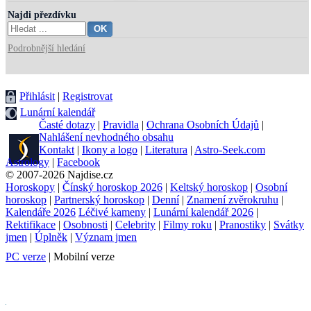
Najdi přezdívku
Podrobnější hledání
Přihlásit
|
Registrovat
Lunární kalendář
Časté dotazy
|
Pravidla
|
Ochrana Osobních Údajů
|
Nahlášení nevhodného obsahu
Kontakt
|
Ikony a logo
|
Literatura
|
Astro-Seek.com
Astrology
|
Facebook
© 2007-2026 Najdise.cz
Horoskopy
|
Čínský horoskop 2026
|
Keltský horoskop
|
Osobní
horoskop
|
Partnerský horoskop
|
Denní
|
Znamení zvěrokruhu
|
Kalendáře 2026
Léčivé kameny
|
Lunární kalendář 2026
|
Rektifikace
|
Osobnosti
|
Celebrity
|
Filmy roku
|
Pranostiky
|
Svátky
jmen
|
Úplněk
|
Význam jmen
PC verze
| Mobilní verze