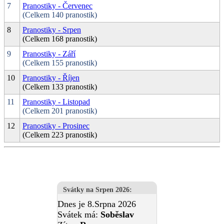
7
Pranostiky - Červenec
(Celkem 140 pranostik)
8
Pranostiky - Srpen
(Celkem 168 pranostik)
9
Pranostiky - Září
(Celkem 155 pranostik)
10
Pranostiky - Říjen
(Celkem 133 pranostik)
11
Pranostiky - Listopad
(Celkem 201 pranostik)
12
Pranostiky - Prosinec
(Celkem 223 pranostik)
Svátky na Srpen 2026
:
Dnes je 8.Srpna 2026
Svátek má:
Soběslav