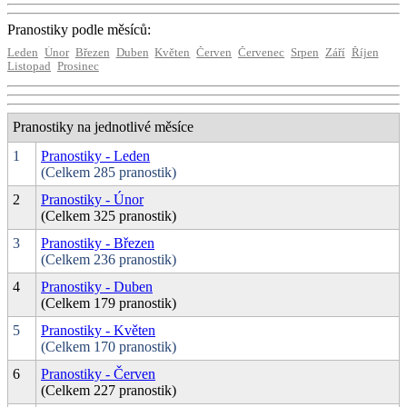
Pranostiky podle měsíců:
Leden
Únor
Březen
Duben
Květen
Červen
Červenec
Srpen
Září
Říjen
Listopad
Prosinec
Pranostiky na jednotlivé měsíce
1
Pranostiky - Leden
(Celkem 285 pranostik)
2
Pranostiky - Únor
(Celkem 325 pranostik)
3
Pranostiky - Březen
(Celkem 236 pranostik)
4
Pranostiky - Duben
(Celkem 179 pranostik)
5
Pranostiky - Květen
(Celkem 170 pranostik)
6
Pranostiky - Červen
(Celkem 227 pranostik)