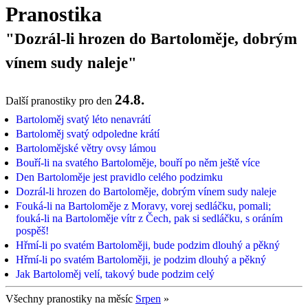
Pranostika
"Dozrál-li hrozen do Bartoloměje, dobrým
vínem sudy naleje"
24.8.
Další pranostiky pro den
Bartoloměj svatý léto nenavrátí
Bartoloměj svatý odpoledne krátí
Bartolomějské větry ovsy lámou
Bouří-li na svatého Bartoloměje, bouří po něm ještě více
Den Bartoloměje jest pravidlo celého podzimku
Dozrál-li hrozen do Bartoloměje, dobrým vínem sudy naleje
Fouká-li na Bartoloměje z Moravy, vorej sedláčku, pomali;
fouká-li na Bartoloměje vítr z Čech, pak si sedláčku, s oráním
pospěš!
Hřmí-li po svatém Bartoloměji, bude podzim dlouhý a pěkný
Hřmí-li po svatém Bartoloměji, je podzim dlouhý a pěkný
Jak Bartoloměj velí, takový bude podzim celý
Všechny pranostiky na měsíc
Srpen
»