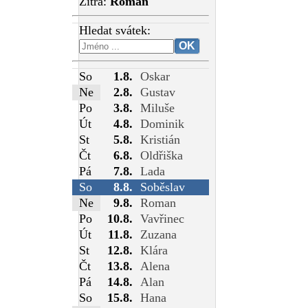
Zítra:
Roman
Hledat svátek:
So
1.8.
Oskar
Ne
2.8.
Gustav
Po
3.8.
Miluše
Út
4.8.
Dominik
St
5.8.
Kristián
Čt
6.8.
Oldřiška
Pá
7.8.
Lada
So
8.8.
Soběslav
Ne
9.8.
Roman
Po
10.8.
Vavřinec
Út
11.8.
Zuzana
St
12.8.
Klára
Čt
13.8.
Alena
Pá
14.8.
Alan
So
15.8.
Hana