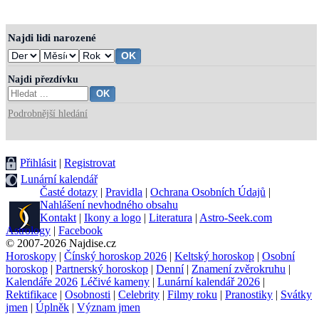
Najdi lidi narozené
Najdi přezdívku
Podrobnější hledání
Přihlásit
|
Registrovat
Lunární kalendář
Časté dotazy
|
Pravidla
|
Ochrana Osobních Údajů
|
Nahlášení nevhodného obsahu
Kontakt
|
Ikony a logo
|
Literatura
|
Astro-Seek.com
Astrology
|
Facebook
© 2007-2026 Najdise.cz
Horoskopy
|
Čínský horoskop 2026
|
Keltský horoskop
|
Osobní
horoskop
|
Partnerský horoskop
|
Denní
|
Znamení zvěrokruhu
|
Kalendáře 2026
Léčivé kameny
|
Lunární kalendář 2026
|
Rektifikace
|
Osobnosti
|
Celebrity
|
Filmy roku
|
Pranostiky
|
Svátky
jmen
|
Úplněk
|
Význam jmen