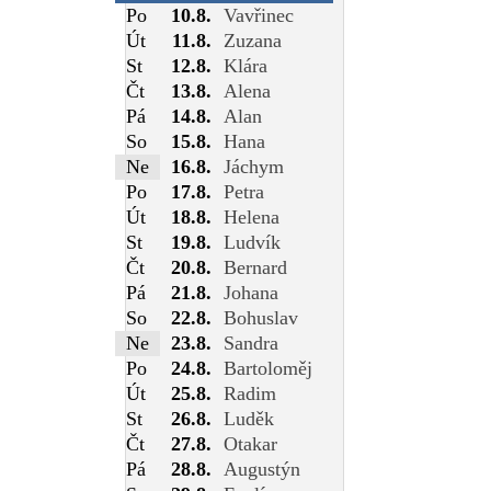
Po
10.8.
Vavřinec
Út
11.8.
Zuzana
St
12.8.
Klára
Čt
13.8.
Alena
Pá
14.8.
Alan
So
15.8.
Hana
Ne
16.8.
Jáchym
Po
17.8.
Petra
Út
18.8.
Helena
St
19.8.
Ludvík
Čt
20.8.
Bernard
Pá
21.8.
Johana
So
22.8.
Bohuslav
Ne
23.8.
Sandra
Po
24.8.
Bartoloměj
Út
25.8.
Radim
St
26.8.
Luděk
Čt
27.8.
Otakar
Pá
28.8.
Augustýn