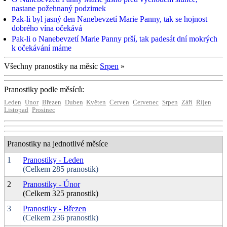
nastane požehnaný podzimek
Pak-li byl jasný den Nanebevzetí Marie Panny, tak se hojnost
dobrého vína očekává
Pak-li o Nanebevzetí Marie Panny prší, tak padesát dní mokrých
k očekávání máme
Všechny pranostiky na měsíc
Srpen
»
Pranostiky podle měsíců:
Leden
Únor
Březen
Duben
Květen
Červen
Červenec
Srpen
Září
Říjen
Listopad
Prosinec
Pranostiky na jednotlivé měsíce
1
Pranostiky - Leden
(Celkem 285 pranostik)
2
Pranostiky - Únor
(Celkem 325 pranostik)
3
Pranostiky - Březen
(Celkem 236 pranostik)