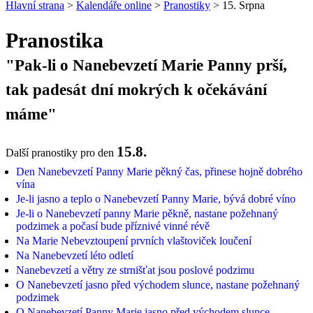
Hlavní strana
>
Kalendáře online
>
Pranostiky
> 15. Srpna
Pranostika
"Pak-li o Nanebevzetí Marie Panny prší,
tak padesát dní mokrých k očekávání
máme"
15.8.
Další pranostiky pro den
Den Nanebevzetí Panny Marie pěkný čas, přinese hojně dobrého
vína
Je-li jasno a teplo o Nanebevzetí Panny Marie, bývá dobré víno
Je-li o Nanebevzetí panny Marie pěkně, nastane požehnaný
podzimek a počasí bude příznivé vinné révě
Na Marie Nebevztoupení prvních vlaštoviček loučení
Na Nanebevzetí léto odletí
Nanebevzetí a větry ze strnišťat jsou poslové podzimu
O Nanebevzetí jasno před východem slunce, nastane požehnaný
podzimek
O Nanebevzetí Panny Marie jasno před východem slunce,