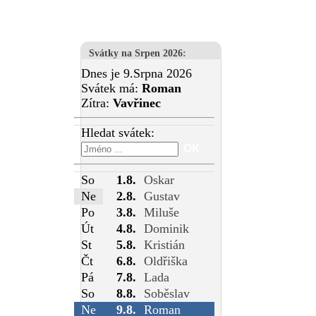
Svátky na Srpen 2026
:
Dnes je 9.Srpna 2026
Svátek má:
Roman
Zítra:
Vavřinec
Hledat svátek:
So
1.8.
Oskar
Ne
2.8.
Gustav
Po
3.8.
Miluše
Út
4.8.
Dominik
St
5.8.
Kristián
Čt
6.8.
Oldřiška
Pá
7.8.
Lada
So
8.8.
Soběslav
Ne
9.8.
Roman