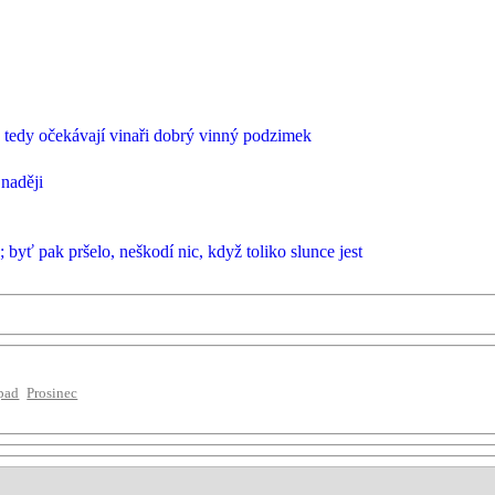
 tedy očekávají vinaři dobrý vinný podzimek
naději
byť pak pršelo, neškodí nic, když toliko slunce jest
pad
Prosinec