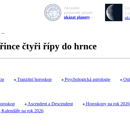
Aktuální
Lu
postavení planet
Lu
ukázat planety
»
uká
...
řince čtyři řípy do hrnce
op
Tranzitní horoskop
Psychologická astrologie
Onl
horoskop
Ascendent a Descendent
Horoskopy na rok 2026
Kalendáře na rok 2026