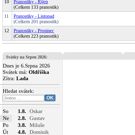
10
Pranostiky - Říjen
(Celkem 133 pranostik)
11
Pranostiky - Listopad
(Celkem 201 pranostik)
12
Pranostiky - Prosinec
(Celkem 223 pranostik)
Svátky na Srpen 2026
:
Dnes je 6.Srpna 2026
Svátek má:
Oldřiška
Zítra:
Lada
Hledat svátek:
So
1.8.
Oskar
Ne
2.8.
Gustav
Po
3.8.
Miluše
Út
4.8.
Dominik