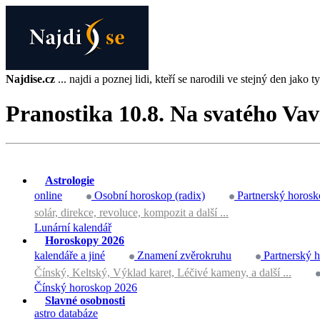
Najdise.cz
... najdi a poznej lidi, kteří se narodili ve stejný den jako ty 
Pranostika 10.8. Na svatého Vav
Astrologie
online
Osobní horoskop (radix)
Partnerský horosk
solár, direkce, revoluce, kompozit a další ...
Lunární kalendář
Horoskopy 2026
kalendáře a jiné
Znamení zvěrokruhu
Partnerský 
Čínský, Keltský, Výklad karet, Léčivé kameny, a další ...
Čínský horoskop 2026
Slavné osobnosti
astro databáze