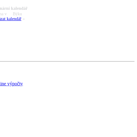
nární kalendář
na v
Býku
zat kalendář
»
ine výpočty