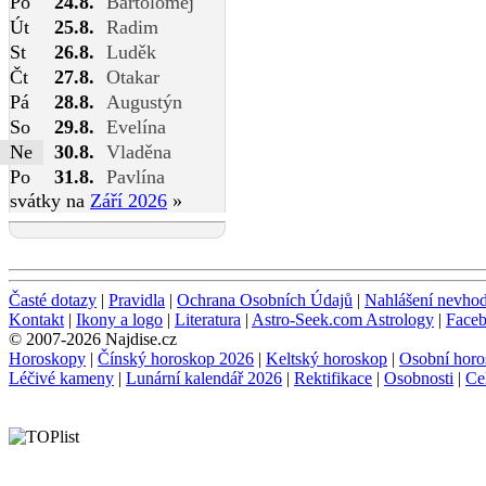
Po
24.8.
Bartoloměj
Út
25.8.
Radim
St
26.8.
Luděk
Čt
27.8.
Otakar
Pá
28.8.
Augustýn
So
29.8.
Evelína
Ne
30.8.
Vladěna
Po
31.8.
Pavlína
svátky na
Září 2026
»
Časté dotazy
|
Pravidla
|
Ochrana Osobních Údajů
|
Nahlášení nevho
Kontakt
|
Ikony a logo
|
Literatura
|
Astro-Seek.com Astrology
|
Face
© 2007-2026 Najdise.cz
Horoskopy
|
Čínský horoskop 2026
|
Keltský horoskop
|
Osobní horo
Léčivé kameny
|
Lunární kalendář 2026
|
Rektifikace
|
Osobnosti
|
Ce