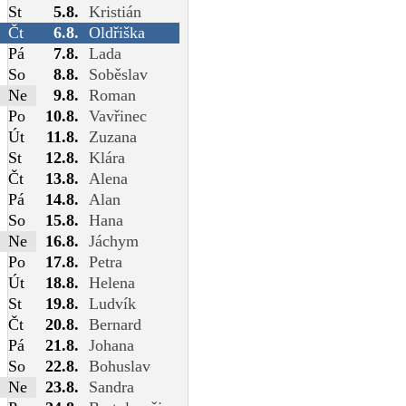
St
5.8.
Kristián
Čt
6.8.
Oldřiška
Pá
7.8.
Lada
So
8.8.
Soběslav
Ne
9.8.
Roman
Po
10.8.
Vavřinec
Út
11.8.
Zuzana
St
12.8.
Klára
Čt
13.8.
Alena
Pá
14.8.
Alan
So
15.8.
Hana
Ne
16.8.
Jáchym
Po
17.8.
Petra
Út
18.8.
Helena
St
19.8.
Ludvík
Čt
20.8.
Bernard
Pá
21.8.
Johana
So
22.8.
Bohuslav
Ne
23.8.
Sandra