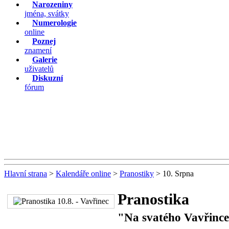
Narozeniny
jména, svátky
Numerologie
online
Poznej
znamení
Galerie
uživatelů
Diskuzní
fórum
Hlavní strana
>
Kalendáře online
>
Pranostiky
> 10. Srpna
Pranostika
"Na svatého Vavřince 