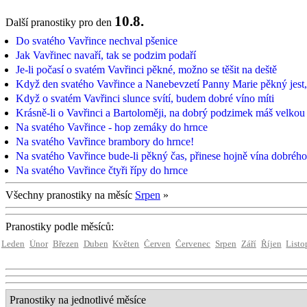
10.8.
Další pranostiky pro den
Do svatého Vavřince nechval pšenice
Jak Vavřinec navaří, tak se podzim podaří
Je-li počasí o svatém Vavřinci pěkné, možno se těšit na deště
Když den svatého Vavřince a Nanebevzetí Panny Marie pěkný jest,
Když o svatém Vavřinci slunce svítí, budem dobré víno míti
Krásně-li o Vavřinci a Bartoloměji, na dobrý podzimek máš velkou 
Na svatého Vavřince - hop zemáky do hrnce
Na svatého Vavřince brambory do hrnce!
Na svatého Vavřince bude-li pěkný čas, přinese hojně vína dobrého; 
Na svatého Vavřince čtyři řípy do hrnce
Všechny pranostiky na měsíc
Srpen
»
Pranostiky podle měsíců:
Leden
Únor
Březen
Duben
Květen
Červen
Červenec
Srpen
Září
Říjen
Listo
Pranostiky na jednotlivé měsíce