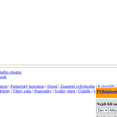
dného obsahu
book
skop
|
Partnerský horoskop
|
Denní
|
Znamení zvěrokruhu
|
Kalendáře 
lebrity
|
Filmy roku
|
Pranostiky
|
Svátky jmen
|
Úplněk
|
Význam jmen
Přihlášení
Najdi lidi 