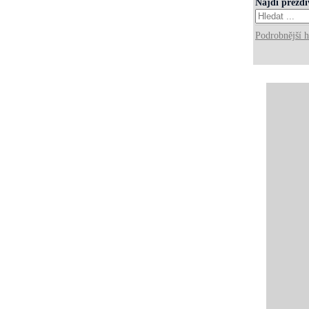
Najdi přezd
Podrobnější h