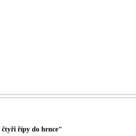
čtyři řípy do hrnce"