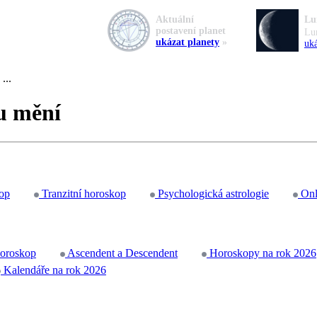
Aktuální
Lu
postavení planet
Lu
ukázat planety
»
uká
...
mu mění
op
Tranzitní horoskop
Psychologická astrologie
Onl
horoskop
Ascendent a Descendent
Horoskopy na rok 2026
Kalendáře na rok 2026