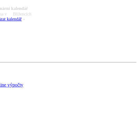
nární kalendář
na v
Blížencích
zat kalendář
»
ine výpočty