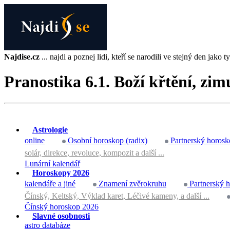
Najdise.cz
... najdi a poznej lidi, kteří se narodili ve stejný den jako ty 
Pranostika 6.1. Boží křtění, zi
Astrologie
online
Osobní horoskop (radix)
Partnerský horosk
solár, direkce, revoluce, kompozit a další ...
Lunární kalendář
Horoskopy 2026
kalendáře a jiné
Znamení zvěrokruhu
Partnerský 
Čínský, Keltský, Výklad karet, Léčivé kameny, a další ...
Čínský horoskop 2026
Slavné osobnosti
astro databáze