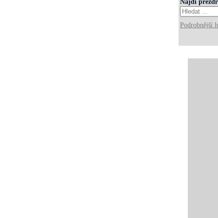
Najdi přezd
Podrobnější h