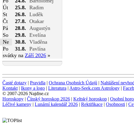
Po
24.8.
Bartoloměj
Út
25.8.
Radim
St
26.8.
Luděk
Čt
27.8.
Otakar
Pá
28.8.
Augustýn
So
29.8.
Evelína
Ne
30.8.
Vladěna
Po
31.8.
Pavlína
svátky na
Září 2026
»
Časté dotazy
|
Pravidla
|
Ochrana Osobních Údajů
|
Nahlášení nevho
Kontakt
|
Ikony a logo
|
Literatura
|
Astro-Seek.com Astrology
|
Face
© 2007-2026 Najdise.cz
Horoskopy
|
Čínský horoskop 2026
|
Keltský horoskop
|
Osobní horo
Léčivé kameny
|
Lunární kalendář 2026
|
Rektifikace
|
Osobnosti
|
Ce