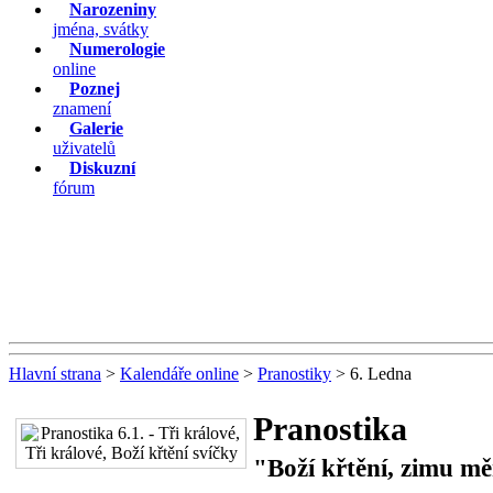
Narozeniny
jména, svátky
Numerologie
online
Poznej
znamení
Galerie
uživatelů
Diskuzní
fórum
Hlavní strana
>
Kalendáře online
>
Pranostiky
> 6. Ledna
Pranostika
"Boží křtění, zimu mě