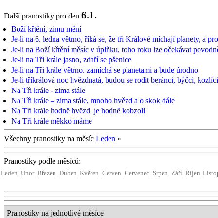
6.1.
Další pranostiky pro den
Boží křtění, zimu mění
Je-li na 6. ledna větrno, říká se, že tři Králové míchají planety, a p
Je-li na Boží křtění měsíc v úplňku, toho roku lze očekávat povodn
Je-li na Tři krále jasno, zdaří se pšenice
Je-li na Tři krále větrno, zamíchá se planetami a bude úrodno
Je-li tříkrálová noc hvězdnatá, budou se rodit beránci, býčci, kozlíci
Na Tři krále - zima stále
Na Tři krále – zima stále, mnoho hvězd a o skok dále
Na Tři krále hodně hvězd, je hodně kobzolí
Na Tři krále měkko máme
Všechny pranostiky na měsíc
Leden
»
Pranostiky podle měsíců:
Leden
Únor
Březen
Duben
Květen
Červen
Červenec
Srpen
Září
Říjen
Listo
Pranostiky na jednotlivé měsíce