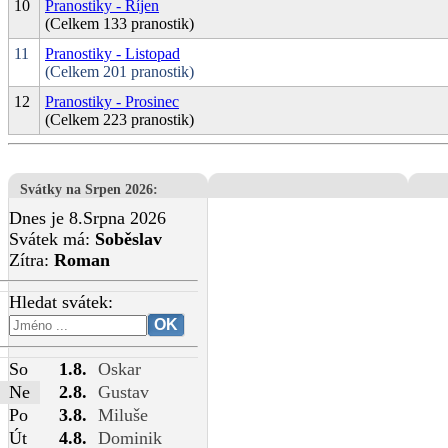
10
Pranostiky - Říjen
(Celkem 133 pranostik)
11
Pranostiky - Listopad
(Celkem 201 pranostik)
12
Pranostiky - Prosinec
(Celkem 223 pranostik)
Svátky na Srpen 2026
:
Dnes je 8.Srpna 2026
Svátek má:
Soběslav
Zítra:
Roman
Hledat svátek:
So
1.8.
Oskar
Ne
2.8.
Gustav
Po
3.8.
Miluše
Út
4.8.
Dominik