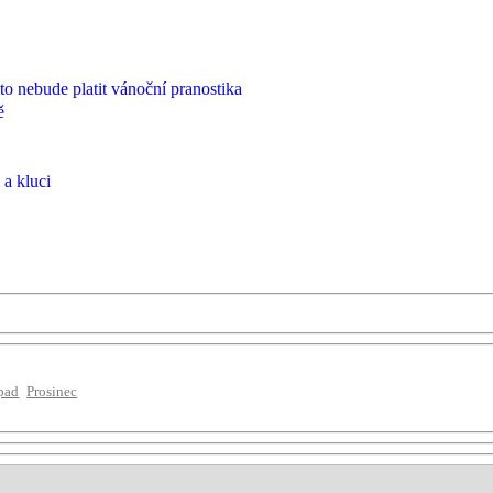
roto nebude platit vánoční pranostika
ě
 a kluci
pad
Prosinec