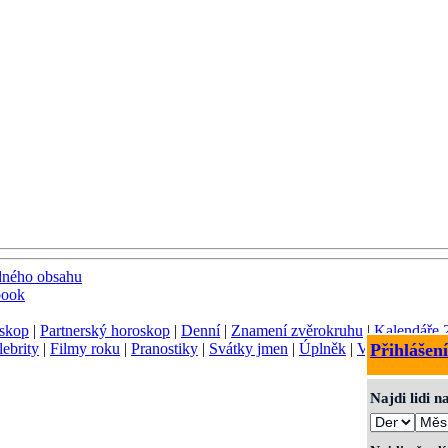
dného obsahu
book
skop
|
Partnerský horoskop
|
Denní
|
Znamení zvěrokruhu
|
Kalendáře 
lebrity
|
Filmy roku
|
Pranostiky
|
Svátky jmen
|
Úplněk
|
Význam jmen
Přihlášení
Najdi lidi 