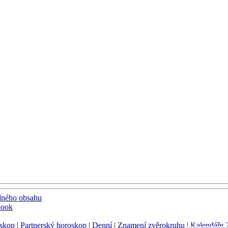
dného obsahu
book
skop
|
Partnerský horoskop
|
Denní
|
Znamení zvěrokruhu
|
Kalendáře 