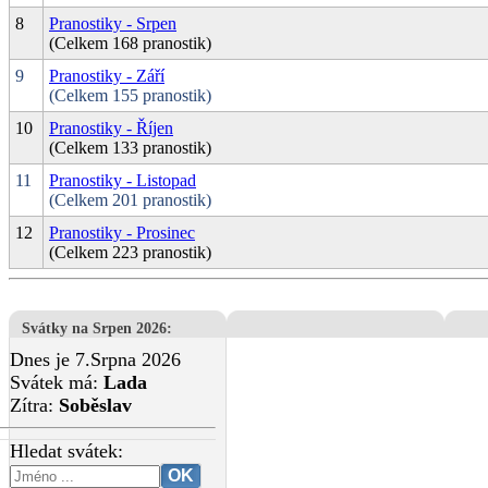
8
Pranostiky - Srpen
(Celkem 168 pranostik)
9
Pranostiky - Září
(Celkem 155 pranostik)
10
Pranostiky - Říjen
(Celkem 133 pranostik)
11
Pranostiky - Listopad
(Celkem 201 pranostik)
12
Pranostiky - Prosinec
(Celkem 223 pranostik)
Svátky na Srpen 2026
:
Dnes je 7.Srpna 2026
Svátek má:
Lada
Zítra:
Soběslav
Hledat svátek: