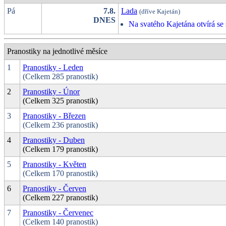
Pá
7.8.
Lada
(dříve Kajetán)
DNES
Na svatého Kajetána otvírá se 
Pranostiky na jednotlivé měsíce
1
Pranostiky - Leden
(Celkem 285 pranostik)
2
Pranostiky - Únor
(Celkem 325 pranostik)
3
Pranostiky - Březen
(Celkem 236 pranostik)
4
Pranostiky - Duben
(Celkem 179 pranostik)
5
Pranostiky - Květen
(Celkem 170 pranostik)
6
Pranostiky - Červen
(Celkem 227 pranostik)
7
Pranostiky - Červenec
(Celkem 140 pranostik)