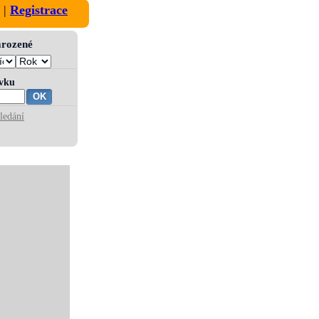
|
Registrace
narozené
ívku
ledání