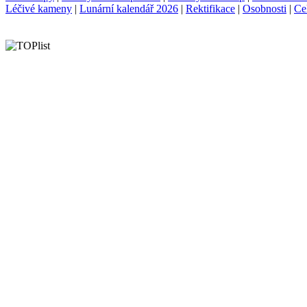
Léčivé kameny
|
Lunární kalendář 2026
|
Rektifikace
|
Osobnosti
|
Ce