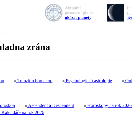
Aktuální
Lu
postavení planet
Lu
ukázat planety
»
uká
...
hladna zrána
op
Tranzitní horoskop
Psychologická astrologie
Onl
horoskop
Ascendent a Descendent
Horoskopy na rok 2026
Kalendáře na rok 2026