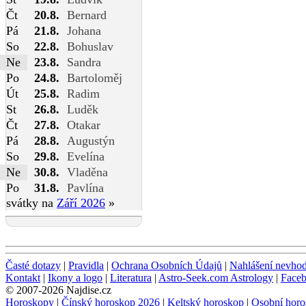
Čt
20.8.
Bernard
Pá
21.8.
Johana
So
22.8.
Bohuslav
Ne
23.8.
Sandra
Po
24.8.
Bartoloměj
Út
25.8.
Radim
St
26.8.
Luděk
Čt
27.8.
Otakar
Pá
28.8.
Augustýn
So
29.8.
Evelína
Ne
30.8.
Vladěna
Po
31.8.
Pavlína
svátky na
Září 2026
»
Časté dotazy
|
Pravidla
|
Ochrana Osobních Údajů
|
Nahlášení nevho
Kontakt
|
Ikony a logo
|
Literatura
|
Astro-Seek.com Astrology
|
Face
© 2007-2026 Najdise.cz
Horoskopy
|
Čínský horoskop 2026
|
Keltský horoskop
|
Osobní horo