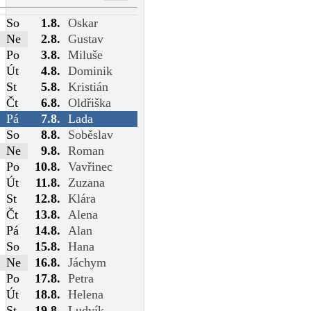
So
1.8.
Oskar
Ne
2.8.
Gustav
Po
3.8.
Miluše
Út
4.8.
Dominik
St
5.8.
Kristián
Čt
6.8.
Oldřiška
Pá
7.8.
Lada
So
8.8.
Soběslav
Ne
9.8.
Roman
Po
10.8.
Vavřinec
Út
11.8.
Zuzana
St
12.8.
Klára
Čt
13.8.
Alena
Pá
14.8.
Alan
So
15.8.
Hana
Ne
16.8.
Jáchym
Po
17.8.
Petra
Út
18.8.
Helena
St
19.8.
Ludvík