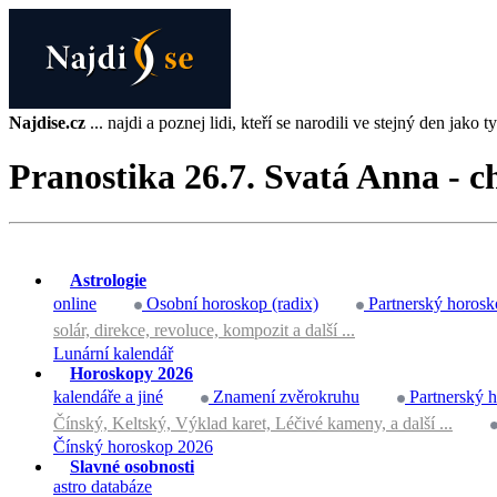
Najdise.cz
... najdi a poznej lidi, kteří se narodili ve stejný den jako ty 
Pranostika 26.7. Svatá Anna - c
Astrologie
online
Osobní horoskop (radix)
Partnerský horosk
solár, direkce, revoluce, kompozit a další ...
Lunární kalendář
Horoskopy 2026
kalendáře a jiné
Znamení zvěrokruhu
Partnerský 
Čínský, Keltský, Výklad karet, Léčivé kameny, a další ...
Čínský horoskop 2026
Slavné osobnosti
astro databáze