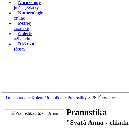
Narozeniny
jména, svátky
Numerologie
online
Poznej
znamení
Galerie
uživatelů
Diskuzní
fórum
Hlavní strana
>
Kalendáře online
>
Pranostiky
> 26. Července
Pranostika
"Svatá Anna - chladn