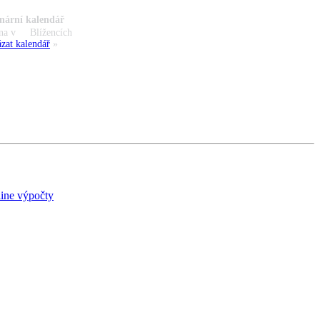
nární kalendář
na v
Blížencích
zat kalendář
»
ine výpočty