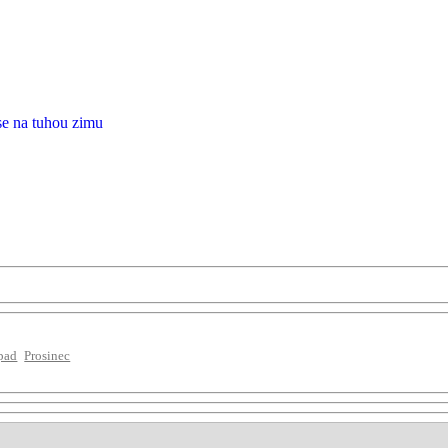
se na tuhou zimu
pad
Prosinec