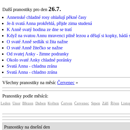
26.7.
Další pranostiky pro den
Annenské chladné rosy ohlašují pěkné časy
Je-li svatá Anna prokřehlá, přijde zima studená
K Anně svatý hodina ze dne se tratí
Když na svatou Annu mravenci pilně lezou a dělají si kopky, hádá 
O svaté Anně sedlák si žita nažne
O svaté Anně žitečko se nažne
Od svatej Anky - žimne podranky
Okolo svaté Anky chladné poránky
Svatá Anna - chladna zrána
Svatá Anna - chladno zrána
Všechny pranostiky na měsíc
Červenec
»
Pranostiky podle měsíců:
Leden
Únor
Březen
Duben
Květen
Červen
Červenec
Srpen
Září
Říjen
Listo
Pranostiky na dnešní den