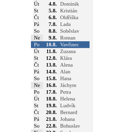
Út
4.8.
Dominik
St
5.8.
Kristián
Čt
6.8.
Oldřiška
Pá
7.8.
Lada
So
8.8.
Soběslav
Ne
9.8.
Roman
Po
10.8.
Vavřinec
Út
11.8.
Zuzana
St
12.8.
Klára
Čt
13.8.
Alena
Pá
14.8.
Alan
So
15.8.
Hana
Ne
16.8.
Jáchym
Po
17.8.
Petra
Út
18.8.
Helena
St
19.8.
Ludvík
Čt
20.8.
Bernard
Pá
21.8.
Johana
So
22.8.
Bohuslav