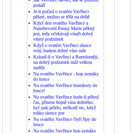
podaří
Je-li počasí o svatém Vavřinci
pěkné, možno se těšit na deště
Když den svatého Vavřince a
Nanebevzetí Panny Marie pěkný
jest, tedy očekávají vinaři dobrý
vinný podzimek
Když o svatém Vavřinci slunce
svítí, budem dobré víno míti
Krásně-li o Vavřinci a Bartoloměji,
na dobrý podzimek máš velkou
naději
Na svatého Vavřince - hop zemáky
do hrnce
Na svatého Vavřince brambory do
hrnce!
Na svatého Vavřince bude-li pěkný
čas, přinese hojně vína dobrého;
byť pak pršelo, neškodí nic, když
toliko slunce jest
Na svatého Vavřince čtyři řípy do
hrnce
Na svatého Vavřince hop zemáky