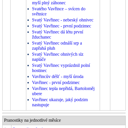
myší plný záhonec
Svatého Vavřince – svícen do
světnice
Svatý Vavřinec - nebeský ohnivec
Svatý Vavřinec - první podzimec
Svatý Vavřinec dá létu první
žduchanec
Svatý Vavřinec odnáší srp a
zapřahá pluh
Svatý Vavřinec ohnivých slz
napláče
Svatý Vavřinec vyprázdnil polní
hostinec
Vavřincův déšť - myší úroda
Vavřinec - první podzimec
Vavřinec tepla nepřidá, Bartoloměj
ubere
Vavřinec ukazuje, jaký podzim
nastupuje
Pranostiky na jednotlivé měsíce