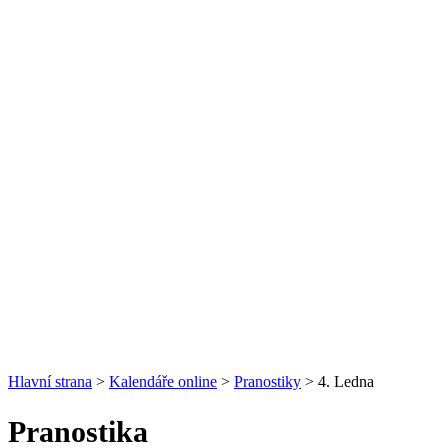
Hlavní strana
>
Kalendáře online
>
Pranostiky
> 4. Ledna
Pranostika