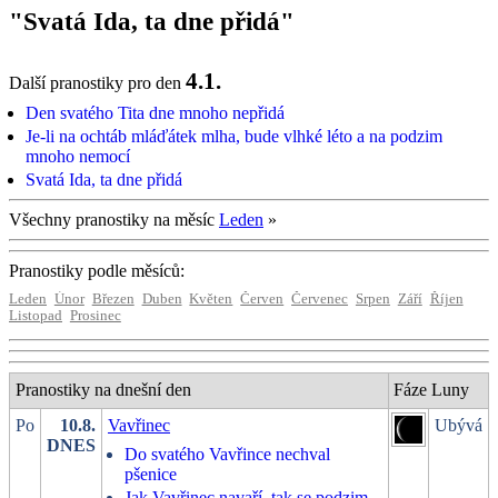
"Svatá Ida, ta dne přidá"
4.1.
Další pranostiky pro den
Den svatého Tita dne mnoho nepřidá
Je-li na ochtáb mláďátek mlha, bude vlhké léto a na podzim
mnoho nemocí
Svatá Ida, ta dne přidá
Všechny pranostiky na měsíc
Leden
»
Pranostiky podle měsíců:
Leden
Únor
Březen
Duben
Květen
Červen
Červenec
Srpen
Září
Říjen
Listopad
Prosinec
Pranostiky na dnešní den
Fáze Luny
Po
10.8.
Vavřinec
Ubývá
DNES
Do svatého Vavřince nechval
pšenice
Jak Vavřinec navaří, tak se podzim