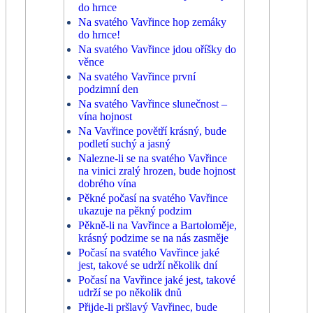
do hrnce
Na svatého Vavřince hop zemáky
do hrnce!
Na svatého Vavřince jdou oříšky do
věnce
Na svatého Vavřince první
podzimní den
Na svatého Vavřince slunečnost –
vína hojnost
Na Vavřince povětří krásný, bude
podletí suchý a jasný
Nalezne-li se na svatého Vavřince
na vinici zralý hrozen, bude hojnost
dobrého vína
Pěkné počasí na svatého Vavřince
ukazuje na pěkný podzim
Pěkně-li na Vavřince a Bartoloměje,
krásný podzime se na nás zasměje
Počasí na svatého Vavřince jaké
jest, takové se udrží několik dní
Počasí na Vavřince jaké jest, takové
udrží se po několik dnů
Přijde-li pršlavý Vavřinec, bude