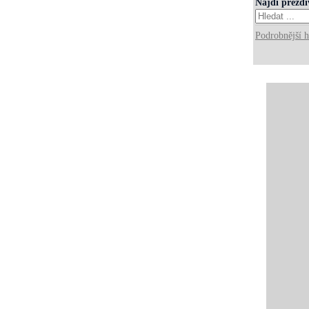
Najdi přezd
Podrobnější h