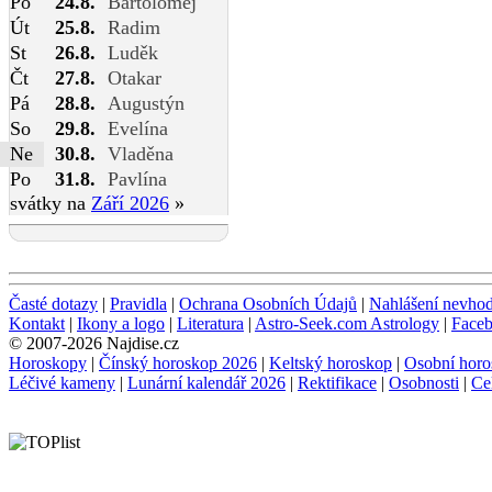
Po
24.8.
Bartoloměj
Út
25.8.
Radim
St
26.8.
Luděk
Čt
27.8.
Otakar
Pá
28.8.
Augustýn
So
29.8.
Evelína
Ne
30.8.
Vladěna
Po
31.8.
Pavlína
svátky na
Září 2026
»
Časté dotazy
|
Pravidla
|
Ochrana Osobních Údajů
|
Nahlášení nevho
Kontakt
|
Ikony a logo
|
Literatura
|
Astro-Seek.com Astrology
|
Face
© 2007-2026 Najdise.cz
Horoskopy
|
Čínský horoskop 2026
|
Keltský horoskop
|
Osobní horo
Léčivé kameny
|
Lunární kalendář 2026
|
Rektifikace
|
Osobnosti
|
Ce