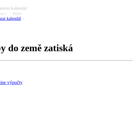
nární kalendář
na v
Býku
zat kalendář
»
by do země zatiská
ine výpočty