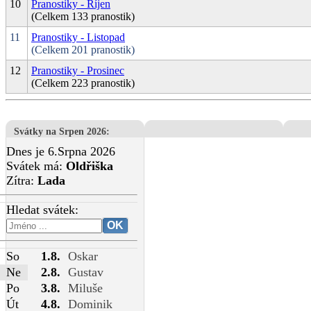
10
Pranostiky - Říjen
(Celkem 133 pranostik)
11
Pranostiky - Listopad
(Celkem 201 pranostik)
12
Pranostiky - Prosinec
(Celkem 223 pranostik)
Svátky na Srpen 2026
:
Dnes je 6.Srpna 2026
Svátek má:
Oldřiška
Zítra:
Lada
Hledat svátek:
So
1.8.
Oskar
Ne
2.8.
Gustav
Po
3.8.
Miluše
Út
4.8.
Dominik