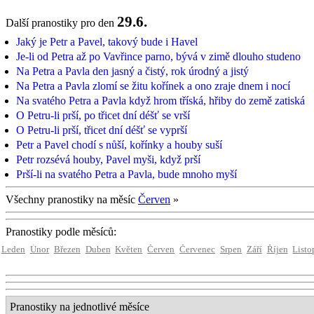
29.6.
Další pranostiky pro den
Jaký je Petr a Pavel, takový bude i Havel
Je-li od Petra až po Vavřince parno, bývá v zimě dlouho studeno
Na Petra a Pavla den jasný a čistý, rok úrodný a jistý
Na Petra a Pavla zlomí se žitu kořínek a ono zraje dnem i nocí
Na svatého Petra a Pavla když hrom tříská, hřiby do země zatiská
O Petru-li prší, po třicet dní déšť se vrší
O Petru-li prší, třicet dní déšť se vyprší
Petr a Pavel chodí s nůší, kořínky a houby suší
Petr rozsévá houby, Pavel myši, když prší
Prší-li na svatého Petra a Pavla, bude mnoho myší
Všechny pranostiky na měsíc
Červen
»
Pranostiky podle měsíců:
Leden
Únor
Březen
Duben
Květen
Červen
Červenec
Srpen
Září
Říjen
Listo
Pranostiky na jednotlivé měsíce