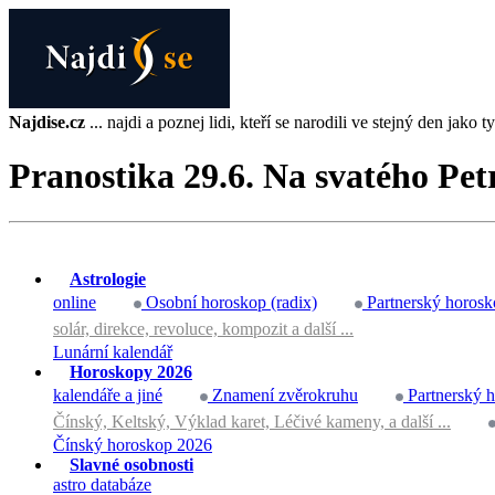
Najdise.cz
... najdi a poznej lidi, kteří se narodili ve stejný den jako ty 
Pranostika 29.6. Na svatého Pet
Astrologie
online
Osobní horoskop (radix)
Partnerský horosk
solár, direkce, revoluce, kompozit a další ...
Lunární kalendář
Horoskopy 2026
kalendáře a jiné
Znamení zvěrokruhu
Partnerský 
Čínský, Keltský, Výklad karet, Léčivé kameny, a další ...
Čínský horoskop 2026
Slavné osobnosti
astro databáze