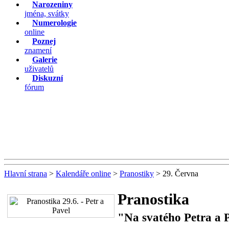
Narozeniny
jména, svátky
Numerologie
online
Poznej
znamení
Galerie
uživatelů
Diskuzní
fórum
Hlavní strana
>
Kalendáře online
>
Pranostiky
> 29. Června
Pranostika
"Na svatého Petra a P