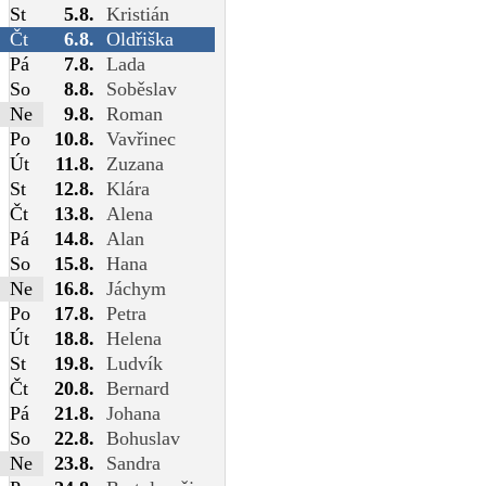
St
5.8.
Kristián
Čt
6.8.
Oldřiška
Pá
7.8.
Lada
So
8.8.
Soběslav
Ne
9.8.
Roman
Po
10.8.
Vavřinec
Út
11.8.
Zuzana
St
12.8.
Klára
Čt
13.8.
Alena
Pá
14.8.
Alan
So
15.8.
Hana
Ne
16.8.
Jáchym
Po
17.8.
Petra
Út
18.8.
Helena
St
19.8.
Ludvík
Čt
20.8.
Bernard
Pá
21.8.
Johana
So
22.8.
Bohuslav
Ne
23.8.
Sandra