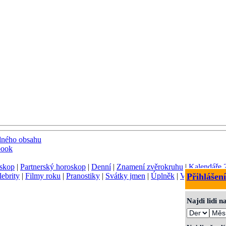
dného obsahu
book
skop
|
Partnerský horoskop
|
Denní
|
Znamení zvěrokruhu
|
Kalendáře 
lebrity
|
Filmy roku
|
Pranostiky
|
Svátky jmen
|
Úplněk
|
Význam jmen
Přihlášení
Najdi lidi 