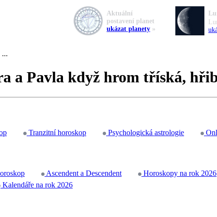
Aktuální
Lu
postavení planet
Lu
ukázat planety
»
uká
...
ra a Pavla když hrom tříská, hři
op
Tranzitní horoskop
Psychologická astrologie
Onl
horoskop
Ascendent a Descendent
Horoskopy na rok 2026
Kalendáře na rok 2026