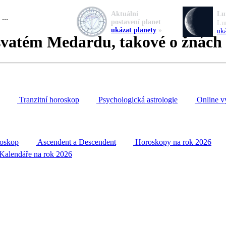
Aktuální
Lu
...
postavení planet
Lu
ukázat planety
»
uká
 svatém Medardu, takové o žnách
Tranzitní horoskop
Psychologická astrologie
Online v
roskop
Ascendent a Descendent
Horoskopy na rok 2026
Kalendáře na rok 2026