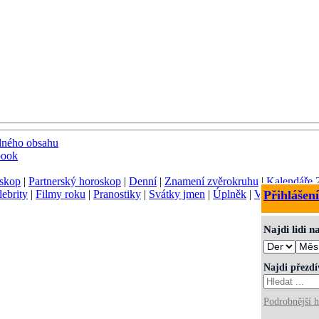
dného obsahu
book
skop
|
Partnerský horoskop
|
Denní
|
Znamení zvěrokruhu
|
Kalendáře 
lebrity
|
Filmy roku
|
Pranostiky
|
Svátky jmen
|
Úplněk
|
Význam jmen
Přihlášení
Najdi lidi 
Najdi přezd
Podrobnější h