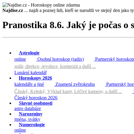
Najdise.cz
... najdi a poznej lidi, kteří se narodili ve stejný den jako ty 
Pranostika 8.6. Jaký je počas o
Astrologie
online
Osobní horoskop (radix)
Partnerský horoskop
solár, direkce, revoluce, kompozit a další ...
Lunární kalendář
Horoskopy 2026
kalendáře a jiné
Znamení zvěrokruhu
Partnerský ho
Čínský, Keltský, Výklad karet, Léčivé kameny, a další ...
Čínský horoskop 2026
Slavné osobnosti
astro databáze
Narozeniny
jména, svátky
Numerologie
online