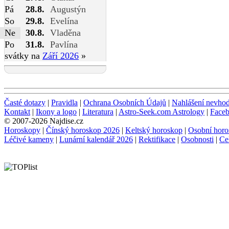
Pá
28.8.
Augustýn
So
29.8.
Evelína
Ne
30.8.
Vladěna
Po
31.8.
Pavlína
svátky na
Září 2026
»
Časté dotazy
|
Pravidla
|
Ochrana Osobních Údajů
|
Nahlášení nevho
Kontakt
|
Ikony a logo
|
Literatura
|
Astro-Seek.com Astrology
|
Face
© 2007-2026 Najdise.cz
Horoskopy
|
Čínský horoskop 2026
|
Keltský horoskop
|
Osobní horo
Léčivé kameny
|
Lunární kalendář 2026
|
Rektifikace
|
Osobnosti
|
Ce