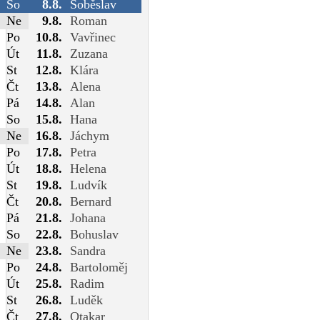
So
8.8.
Soběslav
Ne
9.8.
Roman
Po
10.8.
Vavřinec
Út
11.8.
Zuzana
St
12.8.
Klára
Čt
13.8.
Alena
Pá
14.8.
Alan
So
15.8.
Hana
Ne
16.8.
Jáchym
Po
17.8.
Petra
Út
18.8.
Helena
St
19.8.
Ludvík
Čt
20.8.
Bernard
Pá
21.8.
Johana
So
22.8.
Bohuslav
Ne
23.8.
Sandra
Po
24.8.
Bartoloměj
Út
25.8.
Radim
St
26.8.
Luděk
Čt
27.8.
Otakar