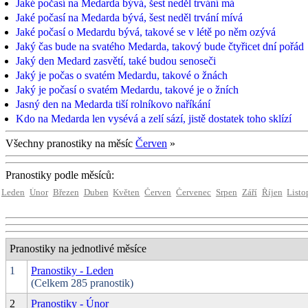
Jaké počasí na Medarda bývá, šest neděl trvání má
Jaké počasí na Medarda bývá, šest neděl trvání mívá
Jaké počasí o Medardu bývá, takové se v létě po něm ozývá
Jaký čas bude na svatého Medarda, takový bude čtyřicet dní pořád
Jaký den Medard zasvětí, také budou senoseči
Jaký je počas o svatém Medardu, takové o žnách
Jaký je počasí o svatém Medardu, takové je o žních
Jasný den na Medarda tiší rolníkovo naříkání
Kdo na Medarda len vysévá a zelí sází, jistě dostatek toho sklízí
Všechny pranostiky na měsíc
Červen
»
Pranostiky podle měsíců:
Leden
Únor
Březen
Duben
Květen
Červen
Červenec
Srpen
Září
Říjen
Listo
Pranostiky na jednotlivé měsíce
1
Pranostiky - Leden
(Celkem 285 pranostik)
2
Pranostiky - Únor