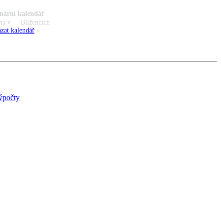
nární kalendář
na v
Blížencích
zat kalendář
»
ýpočty