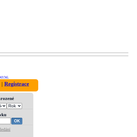
2026
|
Registrace
narozené
ívku
ledání