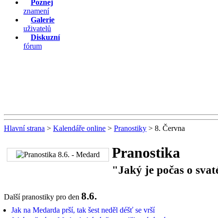
Poznej
znamení
Galerie
uživatelů
Diskuzní
fórum
Hlavní strana
>
Kalendáře online
>
Pranostiky
> 8. Června
Pranostika
"Jaký je počas o sva
8.6.
Další pranostiky pro den
Jak na Medarda prší, tak šest neděl déšť se vrší