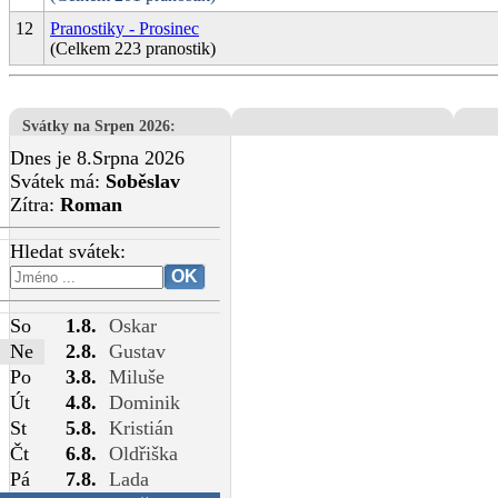
12
Pranostiky - Prosinec
(Celkem 223 pranostik)
Svátky na Srpen 2026
:
Dnes je 8.Srpna 2026
Svátek má:
Soběslav
Zítra:
Roman
Hledat svátek:
So
1.8.
Oskar
Ne
2.8.
Gustav
Po
3.8.
Miluše
Út
4.8.
Dominik
St
5.8.
Kristián
Čt
6.8.
Oldřiška
Pá
7.8.
Lada