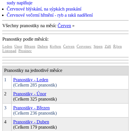
sudy naplňuje
Červnové blýskání, na sýpkách praskání
Červnové večerní hřmění - ryb a raků nadělení
Všechny pranostiky na měsíc
Červen
»
Pranostiky podle měsíců:
Leden
Únor
Březen
Duben
Květen
Červen
Červenec
Srpen
Září
Říjen
Listopad
Prosinec
Pranostiky na jednotlivé měsíce
1
Pranostiky - Leden
(Celkem 285 pranostik)
2
Pranostiky - Únor
(Celkem 325 pranostik)
3
Pranostiky - Březen
(Celkem 236 pranostik)
4
Pranostiky - Duben
(Celkem 179 pranostik)