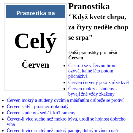
Pranostika
Pranostika na
"Když kvete chrpa,
za čtyry neděle chop
Celý
se srpa"
Další pranostiky pro měsíc
Červen
Červen
Často-li se v červnu hrom
ozývá, kalné léto potom
přicházívá
Červen červený jako z růže květ
Červen mokrý a studený -
bývají žně vždy zkaženy
Červen mokrý a studený ovcím a mláďatům drůbeže se protiví
Červen stálý - prosinec dokonalý
Červen studený - sedlák krčí rameny
Červen-li více sucho než mokro bývá, urodí se hojnost dobrého
vína
Červen-li více suchý než mokrý panuje, dobrým vínem naše