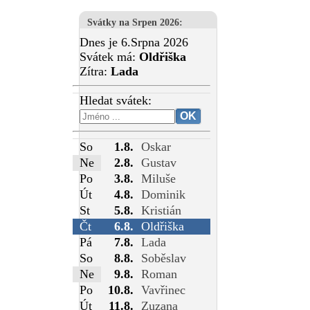
Svátky na Srpen 2026
:
Dnes je 6.Srpna 2026
Svátek má:
Oldřiška
Zítra:
Lada
Hledat svátek:
So
1.8.
Oskar
Ne
2.8.
Gustav
Po
3.8.
Miluše
Út
4.8.
Dominik
St
5.8.
Kristián
Čt
6.8.
Oldřiška
Pá
7.8.
Lada
So
8.8.
Soběslav
Ne
9.8.
Roman
Po
10.8.
Vavřinec
Út
11.8.
Zuzana