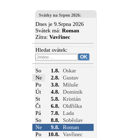
Svátky na Srpen 2026
:
Dnes je 9.Srpna 2026
Svátek má:
Roman
Zítra:
Vavřinec
Hledat svátek:
So
1.8.
Oskar
Ne
2.8.
Gustav
Po
3.8.
Miluše
Út
4.8.
Dominik
St
5.8.
Kristián
Čt
6.8.
Oldřiška
Pá
7.8.
Lada
So
8.8.
Soběslav
Ne
9.8.
Roman
Po
10.8.
Vavřinec