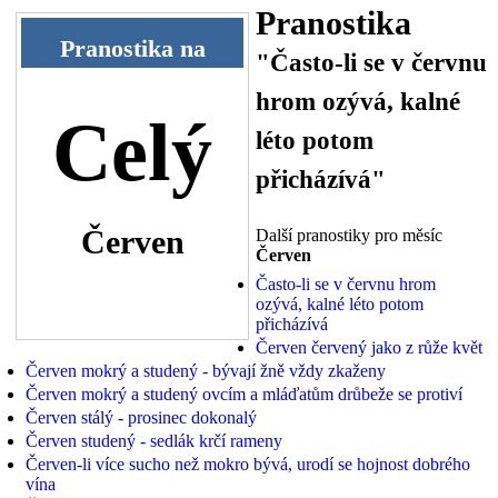
Pranostika
Pranostika na
"Často-li se v červnu
hrom ozývá, kalné
Celý
léto potom
přicházívá"
Červen
Další pranostiky pro měsíc
Červen
Často-li se v červnu hrom
ozývá, kalné léto potom
přicházívá
Červen červený jako z růže květ
Červen mokrý a studený - bývají žně vždy zkaženy
Červen mokrý a studený ovcím a mláďatům drůbeže se protiví
Červen stálý - prosinec dokonalý
Červen studený - sedlák krčí rameny
Červen-li více sucho než mokro bývá, urodí se hojnost dobrého
vína