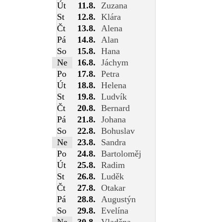
Út
11.8.
Zuzana
St
12.8.
Klára
Čt
13.8.
Alena
Pá
14.8.
Alan
So
15.8.
Hana
Ne
16.8.
Jáchym
Po
17.8.
Petra
Út
18.8.
Helena
St
19.8.
Ludvík
Čt
20.8.
Bernard
Pá
21.8.
Johana
So
22.8.
Bohuslav
Ne
23.8.
Sandra
Po
24.8.
Bartoloměj
Út
25.8.
Radim
St
26.8.
Luděk
Čt
27.8.
Otakar
Pá
28.8.
Augustýn
So
29.8.
Evelína
Ne
30.8.
Vladěna