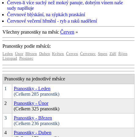
Červen-li více suchý než mokrý panuje, dobrým vínem naše
sudy naplňuje
Červnové blýskání, na sýpkách praskání
Červnové večerní hřmění - ryb a raků nadělení
Všechny pranostiky na měsíc
Červen
»
Pranostiky podle měsíců:
Leden
Únor
Březen
Duben
Květen
Červen
Červenec
Srpen
Září
Říjen
Listopad
Prosinec
Pranostiky na jednotlivé měsíce
1
Pranostiky - Leden
(Celkem 285 pranostik)
2
Pranostiky - Únor
(Celkem 325 pranostik)
3
Pranostiky - Březen
(Celkem 236 pranostik)
4
Pranostiky - Duben