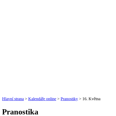
Hlavní strana
>
Kalendáře online
>
Pranostiky
> 16. Května
Pranostika