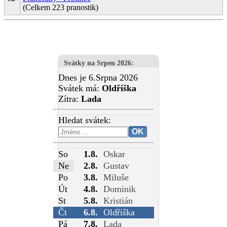
(Celkem 223 pranostik)
Svátky na Srpen 2026
:
Dnes je 6.Srpna 2026
Svátek má:
Oldřiška
Zítra:
Lada
Hledat svátek:
So
1.8.
Oskar
Ne
2.8.
Gustav
Po
3.8.
Miluše
Út
4.8.
Dominik
St
5.8.
Kristián
Čt
6.8.
Oldřiška
Pá
7.8.
Lada