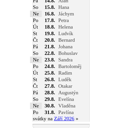
Pá
14.8.
Alan
So
15.8.
Hana
Ne
16.8.
Jáchym
Po
17.8.
Petra
Út
18.8.
Helena
St
19.8.
Ludvík
Čt
20.8.
Bernard
Pá
21.8.
Johana
So
22.8.
Bohuslav
Ne
23.8.
Sandra
Po
24.8.
Bartoloměj
Út
25.8.
Radim
St
26.8.
Luděk
Čt
27.8.
Otakar
Pá
28.8.
Augustýn
So
29.8.
Evelína
Ne
30.8.
Vladěna
Po
31.8.
Pavlína
svátky na
Září 2026
»