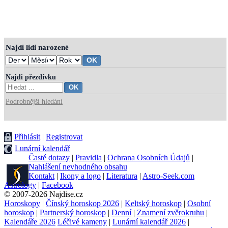
Najdi lidi narozené
Najdi přezdívku
Podrobnější hledání
Přihlásit
|
Registrovat
Lunární kalendář
Časté dotazy
|
Pravidla
|
Ochrana Osobních Údajů
|
Nahlášení nevhodného obsahu
Kontakt
|
Ikony a logo
|
Literatura
|
Astro-Seek.com
Astrology
|
Facebook
© 2007-2026 Najdise.cz
Horoskopy
|
Čínský horoskop 2026
|
Keltský horoskop
|
Osobní
horoskop
|
Partnerský horoskop
|
Denní
|
Znamení zvěrokruhu
|
Kalendáře 2026
Léčivé kameny
|
Lunární kalendář 2026
|