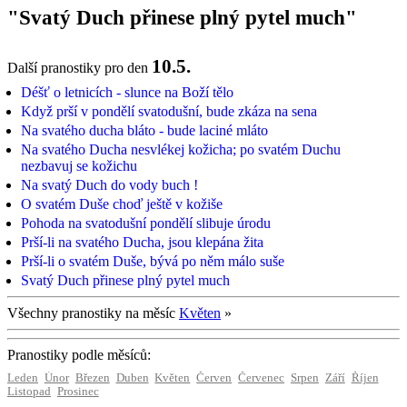
"Svatý Duch přinese plný pytel much"
10.5.
Další pranostiky pro den
Déšť o letnicích - slunce na Boží tělo
Když prší v pondělí svatodušní, bude zkáza na sena
Na svatého ducha bláto - bude laciné mláto
Na svatého Ducha nesvlékej kožicha; po svatém Duchu
nezbavuj se kožichu
Na svatý Duch do vody buch !
O svatém Duše choď ještě v kožiše
Pohoda na svatodušní pondělí slibuje úrodu
Prší-li na svatého Ducha, jsou klepána žita
Prší-li o svatém Duše, bývá po něm málo suše
Svatý Duch přinese plný pytel much
Všechny pranostiky na měsíc
Květen
»
Pranostiky podle měsíců:
Leden
Únor
Březen
Duben
Květen
Červen
Červenec
Srpen
Září
Říjen
Listopad
Prosinec