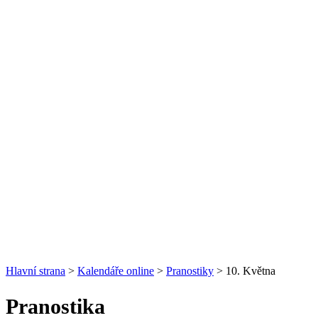
Hlavní strana
>
Kalendáře online
>
Pranostiky
> 10. Května
Pranostika