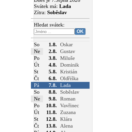
Dnes je 7.Srpna 2026
Svátek má:
Lada
Zítra:
Soběslav
Hledat svátek:
So
1.8.
Oskar
Ne
2.8.
Gustav
Po
3.8.
Miluše
Út
4.8.
Dominik
St
5.8.
Kristián
Čt
6.8.
Oldřiška
Pá
7.8.
Lada
So
8.8.
Soběslav
Ne
9.8.
Roman
Po
10.8.
Vavřinec
Út
11.8.
Zuzana
St
12.8.
Klára
Čt
13.8.
Alena