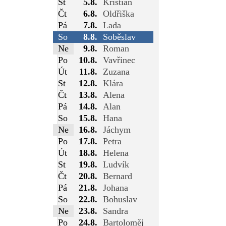
St
5.8.
Kristián
Čt
6.8.
Oldřiška
Pá
7.8.
Lada
So
8.8.
Soběslav
Ne
9.8.
Roman
Po
10.8.
Vavřinec
Út
11.8.
Zuzana
St
12.8.
Klára
Čt
13.8.
Alena
Pá
14.8.
Alan
So
15.8.
Hana
Ne
16.8.
Jáchym
Po
17.8.
Petra
Út
18.8.
Helena
St
19.8.
Ludvík
Čt
20.8.
Bernard
Pá
21.8.
Johana
So
22.8.
Bohuslav
Ne
23.8.
Sandra
Po
24.8.
Bartoloměj