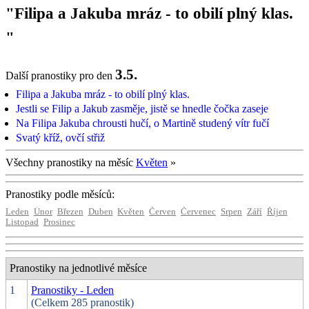
"Filipa a Jakuba mráz - to obilí plný klas.
"
3.5.
Další pranostiky pro den
Filipa a Jakuba mráz - to obilí plný klas.
Jestli se Filip a Jakub zasměje, jistě se hnedle čočka zaseje
Na Filipa Jakuba chrousti hučí, o Martině studený vítr fučí
Svatý kříž, ovčí střiž
Všechny pranostiky na měsíc
Květen
»
Pranostiky podle měsíců:
Leden
Únor
Březen
Duben
Květen
Červen
Červenec
Srpen
Září
Říjen
Listopad
Prosinec
Pranostiky na jednotlivé měsíce
1
Pranostiky - Leden
(Celkem 285 pranostik)