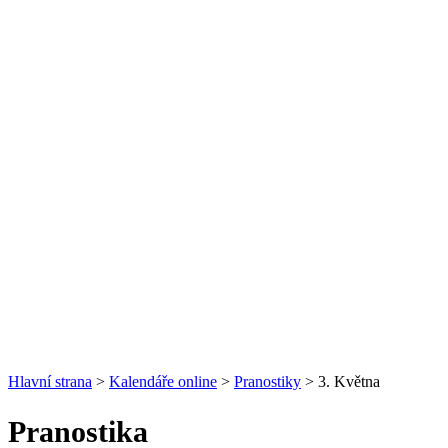
Hlavní strana
>
Kalendáře online
>
Pranostiky
> 3. Května
Pranostika