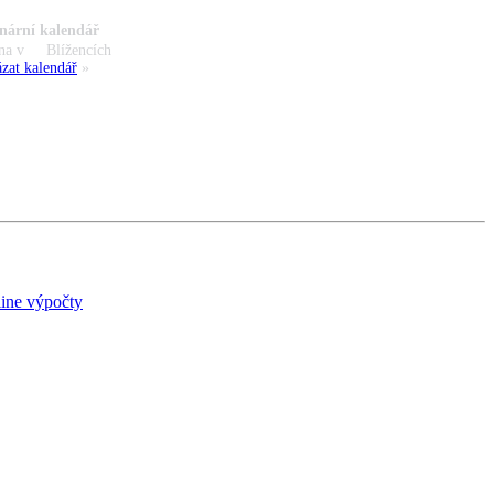
nární kalendář
na v
Blížencích
zat kalendář
»
ine výpočty