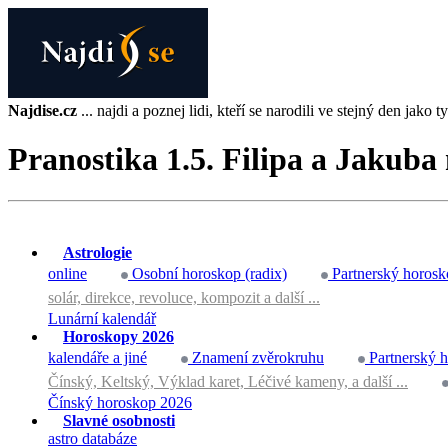
Najdise.cz
... najdi a poznej lidi, kteří se narodili ve stejný den jako ty 
Pranostika 1.5. Filipa a Jakuba 
Astrologie
online
Osobní horoskop (radix)
Partnerský horosk
solár, direkce, revoluce, kompozit a další ...
Lunární kalendář
Horoskopy 2026
kalendáře a jiné
Znamení zvěrokruhu
Partnerský 
Čínský, Keltský, Výklad karet, Léčivé kameny, a další ...
Čínský horoskop 2026
Slavné osobnosti
astro databáze