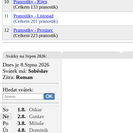
10
Pranostiky - Říjen
(Celkem 133 pranostik)
11
Pranostiky - Listopad
(Celkem 201 pranostik)
12
Pranostiky - Prosinec
(Celkem 223 pranostik)
Svátky na Srpen 2026
:
Dnes je 8.Srpna 2026
Svátek má:
Soběslav
Zítra:
Roman
Hledat svátek:
So
1.8.
Oskar
Ne
2.8.
Gustav
Po
3.8.
Miluše
Út
4.8.
Dominik