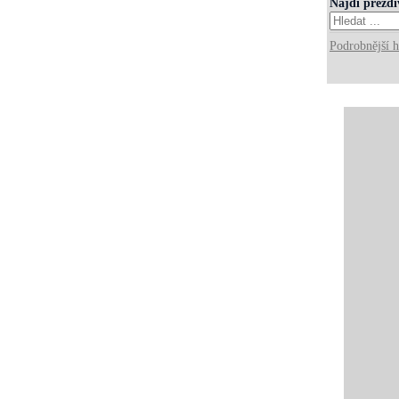
Najdi přezd
Podrobnější h