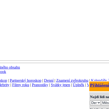
dného obsahu
book
skop
|
Partnerský horoskop
|
Denní
|
Znamení zvěrokruhu
|
Kalendáře 
lebrity
|
Filmy roku
|
Pranostiky
|
Svátky jmen
|
Úplněk
|
Význam jmen
Přihlášení
Najdi lidi 