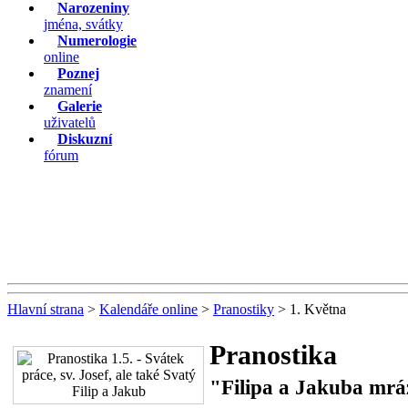
Narozeniny
jména, svátky
Numerologie
online
Poznej
znamení
Galerie
uživatelů
Diskuzní
fórum
Hlavní strana
>
Kalendáře online
>
Pranostiky
> 1. Května
Pranostika
"Filipa a Jakuba mráz 