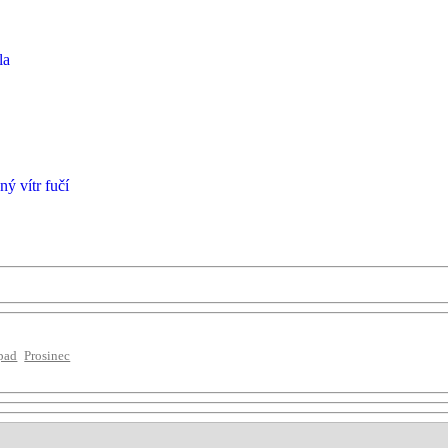
la
ný vítr fučí
pad
Prosinec