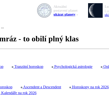
Aktuální
Lu
postavení planet
Lu
ukázat planety
»
uká
...
mráz - to obilí plný klas
op
Tranzitní horoskop
Psychologická astrologie
Onl
horoskop
Ascendent a Descendent
Horoskopy na rok 2026
Kalendáře na rok 2026