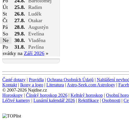
Po
24.8.
Bartoloměj
Út
25.8.
Radim
St
26.8.
Luděk
Čt
27.8.
Otakar
Pá
28.8.
Augustýn
So
29.8.
Evelína
Ne
30.8.
Vladěna
Po
31.8.
Pavlína
svátky na
Září 2026
»
Časté dotazy
|
Pravidla
|
Ochrana Osobních Údajů
|
Nahlášení nevho
Kontakt
|
Ikony a logo
|
Literatura
|
Astro-Seek.com Astrology
|
Face
© 2007-2026 Najdise.cz
Horoskopy
|
Čínský horoskop 2026
|
Keltský horoskop
|
Osobní horo
Léčivé kameny
|
Lunární kalendář 2026
|
Rektifikace
|
Osobnosti
|
Ce