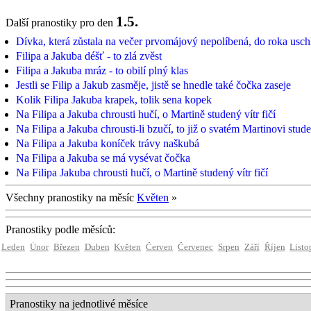
1.5.
Další pranostiky pro den
Dívka, která zůstala na večer prvomájový nepolíbená, do roka usch
Filipa a Jakuba déšť - to zlá zvěst
Filipa a Jakuba mráz - to obilí plný klas
Jestli se Filip a Jakub zasměje, jistě se hnedle také čočka zaseje
Kolik Filipa Jakuba krapek, tolik sena kopek
Na Filipa a Jakuba chrousti hučí, o Martině studený vítr fičí
Na Filipa a Jakuba chrousti-li bzučí, to již o svatém Martinovi stude
Na Filipa a Jakuba koníček trávy naškubá
Na Filipa a Jakuba se má vysévat čočka
Na Filipa Jakuba chrousti hučí, o Martině studený vítr fičí
Všechny pranostiky na měsíc
Květen
»
Pranostiky podle měsíců:
Leden
Únor
Březen
Duben
Květen
Červen
Červenec
Srpen
Září
Říjen
Listo
Pranostiky na jednotlivé měsíce