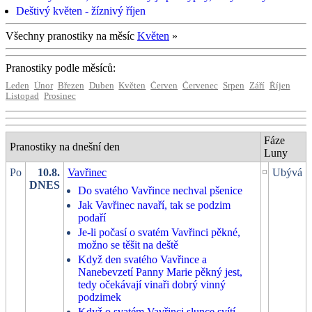
Deštivý květen - žíznivý říjen
Všechny pranostiky na měsíc
Květen
»
Pranostiky podle měsíců:
Leden
Únor
Březen
Duben
Květen
Červen
Červenec
Srpen
Září
Říjen
Listopad
Prosinec
Fáze
Pranostiky na dnešní den
Luny
Po
10.8.
Vavřinec
Ubývá
DNES
Do svatého Vavřince nechval pšenice
Jak Vavřinec navaří, tak se podzim
podaří
Je-li počasí o svatém Vavřinci pěkné,
možno se těšit na deště
Když den svatého Vavřince a
Nanebevzetí Panny Marie pěkný jest,
tedy očekávají vinaři dobrý vinný
podzimek
Když o svatém Vavřinci slunce svítí,