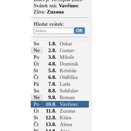
Svátek má:
Vavřinec
Zítra:
Zuzana
Hledat svátek:
So
1.8.
Oskar
Ne
2.8.
Gustav
Po
3.8.
Miluše
Út
4.8.
Dominik
St
5.8.
Kristián
Čt
6.8.
Oldřiška
Pá
7.8.
Lada
So
8.8.
Soběslav
Ne
9.8.
Roman
Po
10.8.
Vavřinec
Út
11.8.
Zuzana
St
12.8.
Klára
Čt
13.8.
Alena
Pá
14.8.
Alan