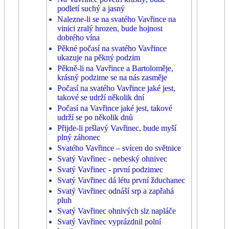
podletí suchý a jasný
Nalezne-li se na svatého Vavřince na
vinici zralý hrozen, bude hojnost
dobrého vína
Pěkné počasí na svatého Vavřince
ukazuje na pěkný podzim
Pěkně-li na Vavřince a Bartoloměje,
krásný podzime se na nás zasměje
Počasí na svatého Vavřince jaké jest,
takové se udrží několik dní
Počasí na Vavřince jaké jest, takové
udrží se po několik dnů
Přijde-li pršlavý Vavřinec, bude myší
plný záhonec
Svatého Vavřince – svícen do světnice
Svatý Vavřinec - nebeský ohnivec
Svatý Vavřinec - první podzimec
Svatý Vavřinec dá létu první žduchanec
Svatý Vavřinec odnáší srp a zapřahá
pluh
Svatý Vavřinec ohnivých slz napláče
Svatý Vavřinec vyprázdnil polní