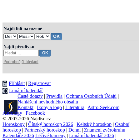
Najdi lidi narozené
Najdi přezdívku
Podrobnější hledání
Přihlásit
|
Registrovat
Lunární kalendář
Časté dotazy
|
Pravidla
|
Ochrana Osobních Údajů
|
Nahlášení nevhodného obsahu
Kontakt
|
Ikony a logo
|
Literatura
|
Astro-Seek.com
Astrology
|
Facebook
© 2007-2026 Najdise.cz
Horoskopy
|
Čínský horoskop 2026
|
Keltský horoskop
|
Osobní
horoskop
|
Partnerský horoskop
|
Denní
|
Znamení zvěrokruhu
|
Kalendáře 2026
Léčivé kameny
|
Lunární kalendář 2026
|