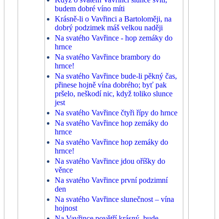
budem dobré víno míti
Krásně-li o Vavřinci a Bartoloměji, na
dobrý podzimek máš velkou naději
Na svatého Vavřince - hop zemáky do
hrnce
Na svatého Vavřince brambory do
hrnce!
Na svatého Vavřince bude-li pěkný čas,
přinese hojně vína dobrého; byť pak
pršelo, neškodí nic, když toliko slunce
jest
Na svatého Vavřince čtyři řípy do hrnce
Na svatého Vavřince hop zemáky do
hrnce
Na svatého Vavřince hop zemáky do
hrnce!
Na svatého Vavřince jdou oříšky do
věnce
Na svatého Vavřince první podzimní
den
Na svatého Vavřince slunečnost – vína
hojnost
Na Vavřince povětří krásný, bude