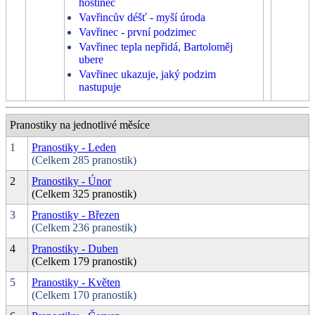
hostinec
Vavřincův déšť - myší úroda
Vavřinec - první podzimec
Vavřinec tepla nepřidá, Bartoloměj
ubere
Vavřinec ukazuje, jaký podzim
nastupuje
Pranostiky na jednotlivé měsíce
1
Pranostiky - Leden
(Celkem 285 pranostik)
2
Pranostiky - Únor
(Celkem 325 pranostik)
3
Pranostiky - Březen
(Celkem 236 pranostik)
4
Pranostiky - Duben
(Celkem 179 pranostik)
5
Pranostiky - Květen
(Celkem 170 pranostik)