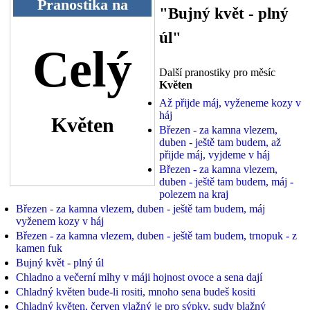
Pranostika na
"Bujný květ - plný
úl"
Celý
Další pranostiky pro měsíc
Květen
Až přijde máj, vyženeme kozy v
háj
Květen
Březen - za kamna vlezem,
duben - ještě tam budem, až
přijde máj, vyjdeme v háj
Březen - za kamna vlezem,
duben - ještě tam budem, máj -
polezem na kraj
Březen - za kamna vlezem, duben - ještě tam budem, máj
vyženem kozy v háj
Březen - za kamna vlezem, duben - ještě tam budem, trnopuk - z
kamen fuk
Bujný květ - plný úl
Chladno a večerní mlhy v máji hojnost ovoce a sena dají
Chladný květen bude-li rositi, mnoho sena budeš kositi
Chladný květen, červen vlažný je pro sýpky, sudy blažný