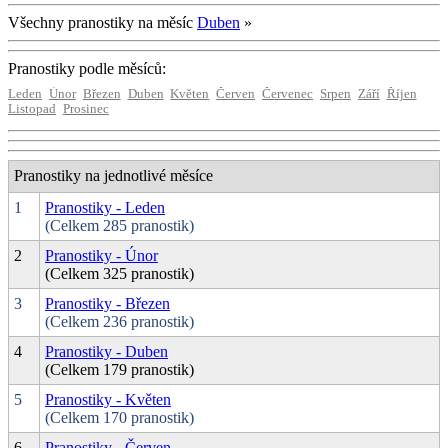
Všechny pranostiky na měsíc
Duben
»
Pranostiky podle měsíců:
Leden
Únor
Březen
Duben
Květen
Červen
Červenec
Srpen
Září
Říjen
Listopad
Prosinec
Pranostiky na jednotlivé měsíce
1
Pranostiky - Leden
(Celkem 285 pranostik)
2
Pranostiky - Únor
(Celkem 325 pranostik)
3
Pranostiky - Březen
(Celkem 236 pranostik)
4
Pranostiky - Duben
(Celkem 179 pranostik)
5
Pranostiky - Květen
(Celkem 170 pranostik)
6
Pranostiky - Červen