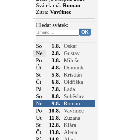
Svátek má:
Roman
Zítra:
Vavřinec
Hledat svátek:
So
1.8.
Oskar
Ne
2.8.
Gustav
Po
3.8.
Miluše
Út
4.8.
Dominik
St
5.8.
Kristián
Čt
6.8.
Oldřiška
Pá
7.8.
Lada
So
8.8.
Soběslav
Ne
9.8.
Roman
Po
10.8.
Vavřinec
Út
11.8.
Zuzana
St
12.8.
Klára
Čt
13.8.
Alena
Pá
14.8.
Alan