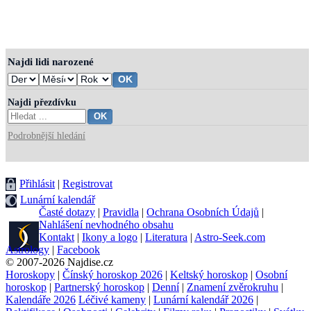
Najdi lidi narozené
Najdi přezdívku
Podrobnější hledání
Přihlásit
|
Registrovat
Lunární kalendář
Časté dotazy
|
Pravidla
|
Ochrana Osobních Údajů
|
Nahlášení nevhodného obsahu
Kontakt
|
Ikony a logo
|
Literatura
|
Astro-Seek.com
Astrology
|
Facebook
© 2007-2026 Najdise.cz
Horoskopy
|
Čínský horoskop 2026
|
Keltský horoskop
|
Osobní
horoskop
|
Partnerský horoskop
|
Denní
|
Znamení zvěrokruhu
|
Kalendáře 2026
Léčivé kameny
|
Lunární kalendář 2026
|