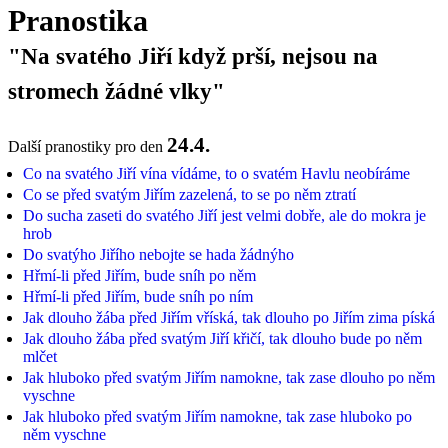
Pranostika
"Na svatého Jiří když prší, nejsou na
stromech žádné vlky"
24.4.
Další pranostiky pro den
Co na svatého Jiří vína vídáme, to o svatém Havlu neobíráme
Co se před svatým Jiřím zazelená, to se po něm ztratí
Do sucha zaseti do svatého Jiří jest velmi dobře, ale do mokra je
hrob
Do svatýho Jiřího nebojte se hada žádnýho
Hřmí-li před Jiřím, bude sníh po něm
Hřmí-li před Jiřím, bude sníh po ním
Jak dlouho žába před Jiřím vříská, tak dlouho po Jiřím zima píská
Jak dlouho žába před svatým Jiří křičí, tak dlouho bude po něm
mlčet
Jak hluboko před svatým Jiřím namokne, tak zase dlouho po něm
vyschne
Jak hluboko před svatým Jiřím namokne, tak zase hluboko po
něm vyschne