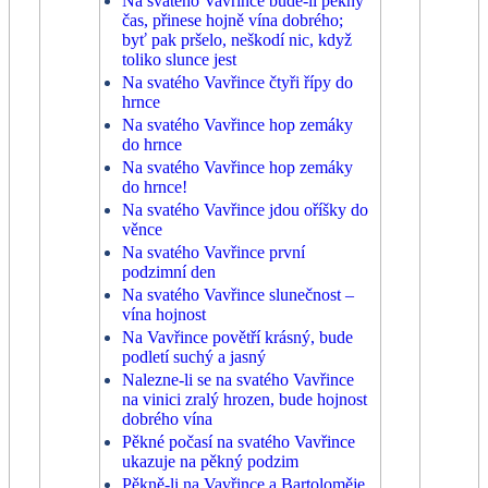
Na svatého Vavřince bude-li pěkný
čas, přinese hojně vína dobrého;
byť pak pršelo, neškodí nic, když
toliko slunce jest
Na svatého Vavřince čtyři řípy do
hrnce
Na svatého Vavřince hop zemáky
do hrnce
Na svatého Vavřince hop zemáky
do hrnce!
Na svatého Vavřince jdou oříšky do
věnce
Na svatého Vavřince první
podzimní den
Na svatého Vavřince slunečnost –
vína hojnost
Na Vavřince povětří krásný, bude
podletí suchý a jasný
Nalezne-li se na svatého Vavřince
na vinici zralý hrozen, bude hojnost
dobrého vína
Pěkné počasí na svatého Vavřince
ukazuje na pěkný podzim
Pěkně-li na Vavřince a Bartoloměje,