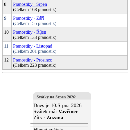
8
Pranostiky - Srpen
(Celkem 168 pranostik)
9
Pranostiky - Září
(Celkem 155 pranostik)
10
Pranostiky - Říjen
(Celkem 133 pranostik)
11
Pranostiky - Listopad
(Celkem 201 pranostik)
12
Pranostiky - Prosinec
(Celkem 223 pranostik)
Svátky na Srpen 2026
:
Dnes je 10.Srpna 2026
Svátek má:
Vavřinec
Zítra:
Zuzana
Hledat svátek: