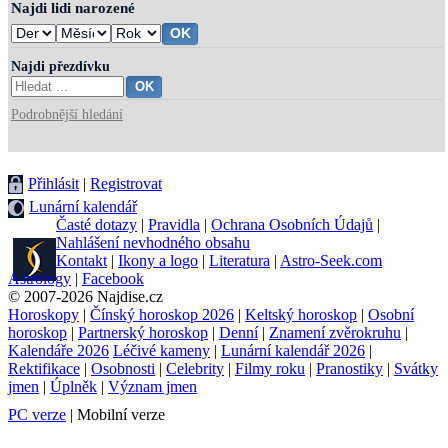
Najdi lidi narozené
Najdi přezdívku
Podrobnější hledání
Přihlásit
|
Registrovat
Lunární kalendář
Časté dotazy
|
Pravidla
|
Ochrana Osobních Údajů
|
Nahlášení nevhodného obsahu
Kontakt
|
Ikony a logo
|
Literatura
|
Astro-Seek.com
Astrology
|
Facebook
© 2007-2026 Najdise.cz
Horoskopy
|
Čínský horoskop 2026
|
Keltský horoskop
|
Osobní
horoskop
|
Partnerský horoskop
|
Denní
|
Znamení zvěrokruhu
|
Kalendáře 2026
Léčivé kameny
|
Lunární kalendář 2026
|
Rektifikace
|
Osobnosti
|
Celebrity
|
Filmy roku
|
Pranostiky
|
Svátky
jmen
|
Úplněk
|
Význam jmen
PC verze
| Mobilní verze