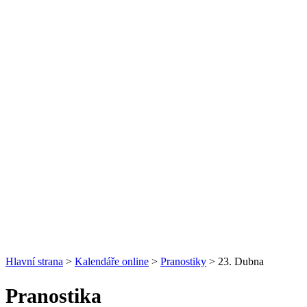
Hlavní strana
>
Kalendáře online
>
Pranostiky
> 23. Dubna
Pranostika