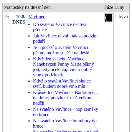
Pranostiky na dnešní den
Fáze Luny
Po
10.8.
Vavřinec
Ubývá
DNES
Do svatého Vavřince nechval
pšenice
Jak Vavřinec navaří, tak se podzim
podaří
Je-li počasí o svatém Vavřinci
pěkné, možno se těšit na deště
Když den svatého Vavřince a
Nanebevzetí Panny Marie pěkný
jest, tedy očekávají vinaři dobrý
vinný podzimek
Když o svatém Vavřinci slunce
svítí, budem dobré víno míti
Krásně-li o Vavřinci a Bartoloměji,
na dobrý podzimek máš velkou
naději
Na svatého Vavřince - hop zemáky
do hrnce
Na svatého Vavřince brambory do
hrnce!