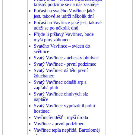
krásný podzime se na nás zasměje
Počasí na svatého Vavřince jaké
jest, takové se udrží několik dní
Počasí na Vavřince jaké jest, takové
udrží se po několik dnů
Přijde-li pršlavý Vavřinec, bude
myší plný záhonec
Svatého Vavřince – svícen do
světnice
Svatý Vavřinec - nebeský ohnivec
Svatý Vavřinec - první podzimec
Svatý Vavřinec dá létu první
žduchanec
Svatý Vavřinec odnáší srp a
zapřahá pluh
Svatý Vavřinec ohnivých slz
napláče
Svatý Vavřinec vyprázdnil polní
hostinec
Vavřincův déšť - myší úroda
Vavřinec - první podzimec
Vavřinec tepla nepřidá, Bartoloměj