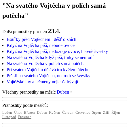
"Na svatého Vojtěcha v polích samá
potěcha"
23.4.
Další pranostiky pro den
Bouřky před Vojtěchem - déšť o žních
Když na Vojtěcha prší, nebude ovoce
Když na Vojtěcha prší, nedozraje ovoce, hlavně švestky
Na svatého Vojtěcha když prší, trnky se neurodí
Na svatého Vojtěcha v polích samá potěcha
Při svatém Vojtěchu dělává trn květem útěchu
Prší-li na svatého Vojtěcha, neurodí se švestky
Vojtěžské lny a ječmeny nejlepší bývají
Všechny pranostiky na měsíc
Duben
»
Pranostiky podle měsíců:
Leden
Únor
Březen
Duben
Květen
Červen
Červenec
Srpen
Září
Říjen
Listopad
Prosinec