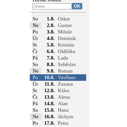
So
1.8.
Oskar
Ne
2.8.
Gustav
Po
3.8.
Miluše
Út
4.8.
Dominik
St
5.8.
Kristián
Čt
6.8.
Oldřiška
Pá
7.8.
Lada
So
8.8.
Soběslav
Ne
9.8.
Roman
Po
10.8.
Vavřinec
Út
11.8.
Zuzana
St
12.8.
Klára
Čt
13.8.
Alena
Pá
14.8.
Alan
So
15.8.
Hana
Ne
16.8.
Jáchym
Po
17.8.
Petra