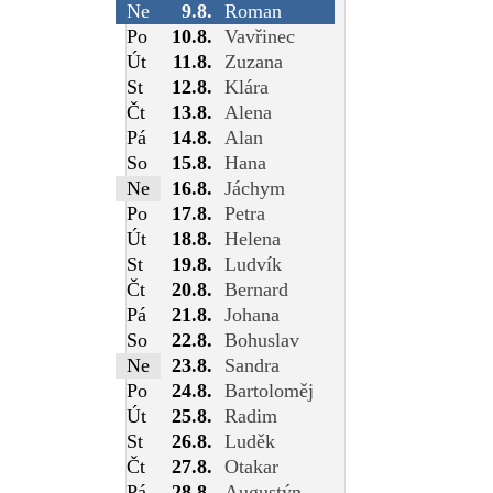
Ne
9.8.
Roman
Po
10.8.
Vavřinec
Út
11.8.
Zuzana
St
12.8.
Klára
Čt
13.8.
Alena
Pá
14.8.
Alan
So
15.8.
Hana
Ne
16.8.
Jáchym
Po
17.8.
Petra
Út
18.8.
Helena
St
19.8.
Ludvík
Čt
20.8.
Bernard
Pá
21.8.
Johana
So
22.8.
Bohuslav
Ne
23.8.
Sandra
Po
24.8.
Bartoloměj
Út
25.8.
Radim
St
26.8.
Luděk
Čt
27.8.
Otakar
Pá
28.8.
Augustýn