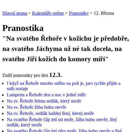
Hlavní strana
>
Kalendáře online
>
Pranostiky
> 12. Března
Pranostika
"Na svatého Řehoře v kožichu je předobře,
na svatého Jáchyma už né tak docela, na
svatého Jiří kožich do komory míří"
12.3.
Další pranostiky pro den
I když na Řehoře mnoho sněhu na poli je, jaro rychle přijde a
sníh roztaje
Lamperta a Řehoře den a noc v jedné míře
Na sv. Řehoře šelma sedlák, který neoře
Na sv. Řehoře žába hubu otevře
Na sv. Řehoře, sedlák každej línej, kterej neoře
Na svatého Řehoře čáp letí od moře, žába hubu otevře, líný
sedlák, který neoře
Na svatého Řehoře čáp letí přes moře, žába hubu otevře a líný