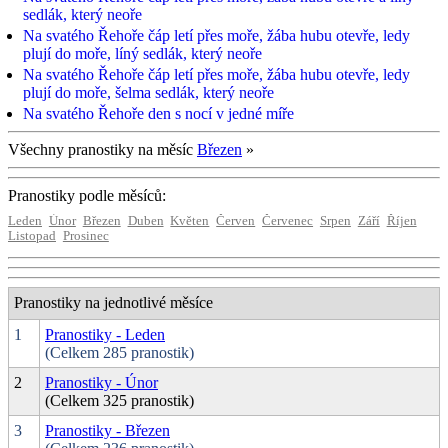
sedlák, který neoře
Na svatého Řehoře čáp letí přes moře, žába hubu otevře, ledy
plují do moře, líný sedlák, který neoře
Na svatého Řehoře čáp letí přes moře, žába hubu otevře, ledy
plují do moře, šelma sedlák, který neoře
Na svatého Řehoře den s nocí v jedné míře
Všechny pranostiky na měsíc
Březen
»
Pranostiky podle měsíců:
Leden
Únor
Březen
Duben
Květen
Červen
Červenec
Srpen
Září
Říjen
Listopad
Prosinec
Pranostiky na jednotlivé měsíce
1
Pranostiky - Leden
(Celkem 285 pranostik)
2
Pranostiky - Únor
(Celkem 325 pranostik)
3
Pranostiky - Březen