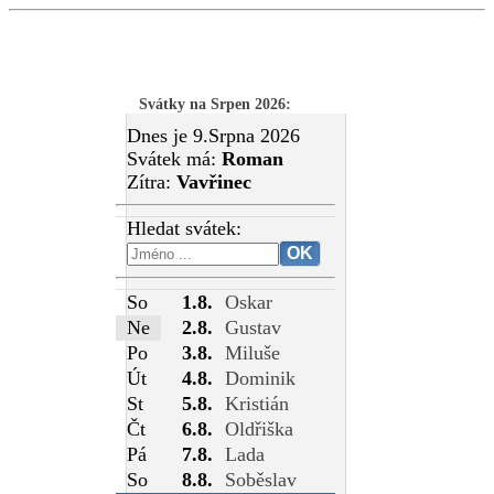
Svátky na Srpen 2026
:
Dnes je 9.Srpna 2026
Svátek má:
Roman
Zítra:
Vavřinec
Hledat svátek:
So
1.8.
Oskar
Ne
2.8.
Gustav
Po
3.8.
Miluše
Út
4.8.
Dominik
St
5.8.
Kristián
Čt
6.8.
Oldřiška
Pá
7.8.
Lada
So
8.8.
Soběslav