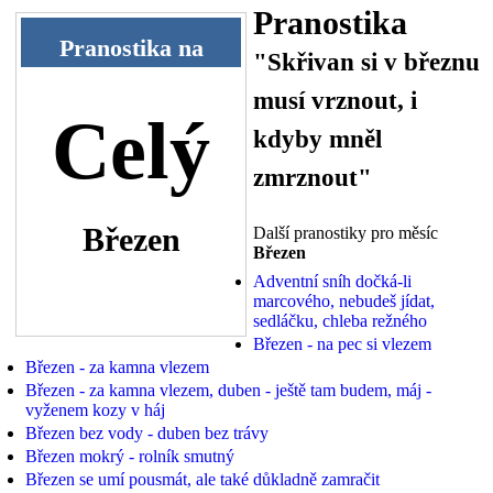
Pranostika
Pranostika na
"Skřivan si v březnu
musí vrznout, i
Celý
kdyby mněl
zmrznout"
Březen
Další pranostiky pro měsíc
Březen
Adventní sníh dočká-li
marcového, nebudeš jídat,
sedláčku, chleba režného
Březen - na pec si vlezem
Březen - za kamna vlezem
Březen - za kamna vlezem, duben - ještě tam budem, máj -
vyženem kozy v háj
Březen bez vody - duben bez trávy
Březen mokrý - rolník smutný
Březen se umí pousmát, ale také důkladně zamračit