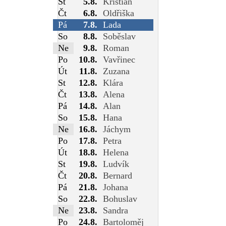
St
5.8.
Kristián
Čt
6.8.
Oldřiška
Pá
7.8.
Lada
So
8.8.
Soběslav
Ne
9.8.
Roman
Po
10.8.
Vavřinec
Út
11.8.
Zuzana
St
12.8.
Klára
Čt
13.8.
Alena
Pá
14.8.
Alan
So
15.8.
Hana
Ne
16.8.
Jáchym
Po
17.8.
Petra
Út
18.8.
Helena
St
19.8.
Ludvík
Čt
20.8.
Bernard
Pá
21.8.
Johana
So
22.8.
Bohuslav
Ne
23.8.
Sandra
Po
24.8.
Bartoloměj