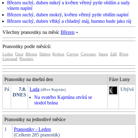
Březen suchý, duben mikrý a květen větrný pytle obilím a sudy
vínem naplní
Březen suchý, duben mokrý, květen větrný pytle obilím naplní
Březen suchý, duben vlhký a chladný máj, humno bude jako ráj
Všechny pranostiky na měsíc
Březen
»
Pranostiky podle měsíců:
Leden
Únor
Březen
Duben
Květen
Červen
Červenec
Srpen
Září
Říjen
Listopad
Prosinec
Pranostiky na dnešní den
Fáze Luny
Pá
7.8.
Lada
Ubývá
(dříve Kajetán)
DNES
Na svatého Kajetána otvírá se
stodol brána
Pranostiky na jednotlivé měsíce
1
Pranostiky - Leden
(Celkem 285 pranostik)