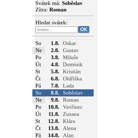
Svátek má:
Soběslav
Zítra:
Roman
Hledat svátek:
So
1.8.
Oskar
Ne
2.8.
Gustav
Po
3.8.
Miluše
Út
4.8.
Dominik
St
5.8.
Kristián
Čt
6.8.
Oldřiška
Pá
7.8.
Lada
So
8.8.
Soběslav
Ne
9.8.
Roman
Po
10.8.
Vavřinec
Út
11.8.
Zuzana
St
12.8.
Klára
Čt
13.8.
Alena
Pá
14.8.
Alan