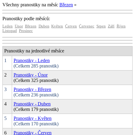
Všechny pranostiky na měsíc
Březen
»
Pranostiky podle měsíců:
Leden
Únor
Březen
Duben
Květen
Červen
Červenec
Srpen
Září
Říjen
Listopad
Prosinec
Pranostiky na jednotlivé měsíce
1
Pranostiky - Leden
(Celkem 285 pranostik)
2
Pranostiky - Únor
(Celkem 325 pranostik)
3
Pranostiky - Březen
(Celkem 236 pranostik)
4
Pranostiky - Duben
(Celkem 179 pranostik)
5
Pranostiky - Květen
(Celkem 170 pranostik)
6
Pranostiky - Červen