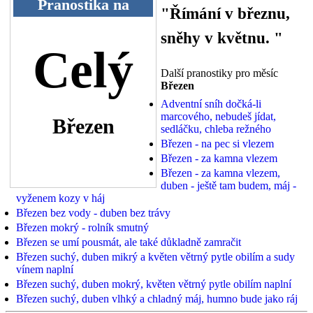
Pranostika na
"Římání v březnu,
sněhy v květnu. "
Celý
Další pranostiky pro měsíc
Březen
Adventní sníh dočká-li
marcového, nebudeš jídat,
Březen
sedláčku, chleba režného
Březen - na pec si vlezem
Březen - za kamna vlezem
Březen - za kamna vlezem,
duben - ještě tam budem, máj -
vyženem kozy v háj
Březen bez vody - duben bez trávy
Březen mokrý - rolník smutný
Březen se umí pousmát, ale také důkladně zamračit
Březen suchý, duben mikrý a květen větrný pytle obilím a sudy
vínem naplní
Březen suchý, duben mokrý, květen větrný pytle obilím naplní
Březen suchý, duben vlhký a chladný máj, humno bude jako ráj